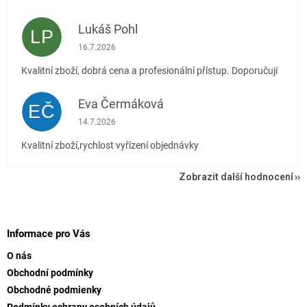
Lukáš Pohl
LP
Hodnocení obchodu je 5 z 5 hvězdiček.
16.7.2026
Kvalitní zboží, dobrá cena a profesionální přístup. Doporučuji
Eva Čermáková
EČ
Hodnocení obchodu je 5 z 5 hvězdiček.
14.7.2026
Kvalitní zboží,rychlost vyřízení objednávky
Zobrazit další hodnocení
Z
á
p
Informace pro Vás
a
O nás
t
Obchodní podmínky
í
Obchodné podmienky
Podmínky ochrany osobních údajů