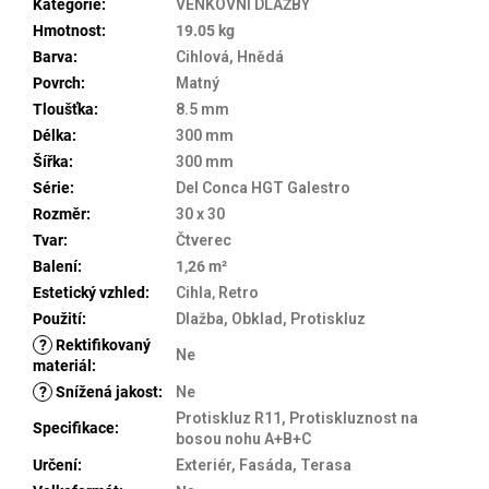
Kategorie
:
VENKOVNÍ DLAŽBY
Hmotnost
:
19.05 kg
Barva
:
Cihlová, Hnědá
Povrch
:
Matný
Tloušťka
:
8.5 mm
Délka
:
300 mm
Šířka
:
300 mm
Série
:
Del Conca HGT Galestro
Rozměr
:
30 x 30
Tvar
:
Čtverec
Balení
:
1,26 m²
Estetický vzhled
:
Cihla
,
Retro
Použití
:
Dlažba, Obklad, Protiskluz
?
Rektifikovaný
Ne
materiál
:
?
Snížená jakost
:
Ne
Protiskluz R11, Protiskluznost na
Specifikace
:
bosou nohu A+B+C
Určení
:
Exteriér, Fasáda, Terasa