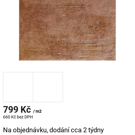
799 Kč
/ m2
660 Kč bez DPH
Měrná
Na objednávku, dodání cca 2 týdny
cena: