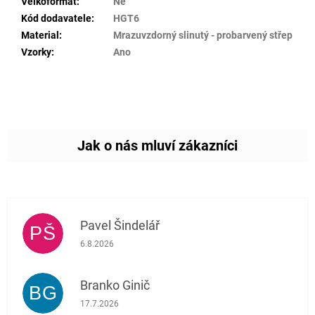
Velkoformát
:
Ne
Kód dodavatele
:
HGT6
Material
:
Mrazuvzdorný slinutý - probarvený střep
Vzorky
:
Ano
Pavel Šindelář
PŠ
Hodnocení obchodu je 5 z 5 hvězdiček.
6.8.2026
Branko Ginič
BG
Hodnocení obchodu je 5 z 5 hvězdiček.
17.7.2026