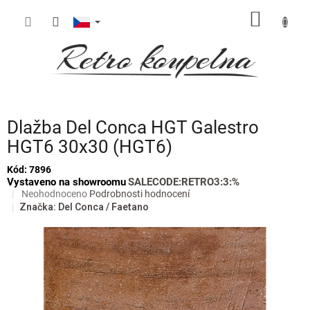
Přejít
NÁKUP
na
obsah
KOŠÍK
Dlažba Del Conca HGT Galestro
HGT6 30x30 (HGT6)
Kód:
7896
Vystaveno na showroomu
SALECODE:RETRO3:3:%
Průměrné
Neohodnoceno
Podrobnosti hodnocení
hodnocení
Značka:
Del Conca / Faetano
produktu
je
0,0
z
5
hvězdiček.