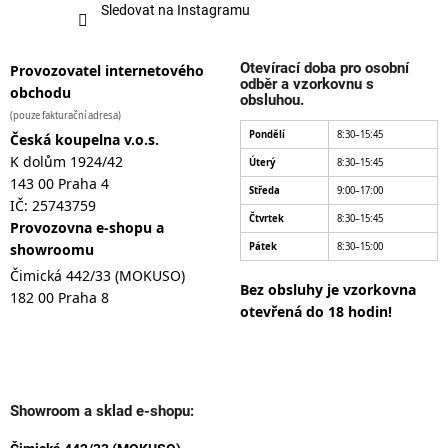
Sledovat na Instagramu
Otevírací doba pro osobní
Provozovatel internetového
odběr a vzorkovnu s
obchodu
obsluhou.
(pouze fakturační adresa)
Pondělí
8:30–15:45
Česká koupelna v.o.s.
K dolům 1924/42
Úterý
8:30–15:45
143 00 Praha 4
Středa
9:00–17:00
IČ: 25743759
Čtvrtek
8:30–15:45
Provozovna e-shopu a
showroomu
Pátek
8:30–15:00
Čimická 442/33 (MOKUSO)
Bez obsluhy je vzorkovna
182 00 Praha 8
otevřená do 18 hodin!
Showroom a sklad e-shopu: