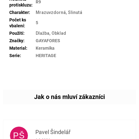
R9
protiskluzu
:
Charakter
:
Mrazuvzdorná, Slinutá
Počet ks
5
vbalení
:
Použití
:
Dlažba, Obklad
Značky
:
GAYAFORES
Material
:
Keramika
Serie
:
HERITAGE
Pavel Šindelář
PŠ
Hodnocení obchodu je 5 z 5 hvězdiček.