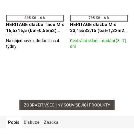
895 Kč
–6 %
795 Kč
–6 %
HERITAGE dlažba Taco Mix
HERITAGE dlažba Mix
16,5x16,5 (bal=0,55m2)
33,15x33,15 (bal=1,32m2)
HER003
HER001
Na objednávku, dodání cca 4
Centrální sklad – dodání (3–7)
Průměrné
Průměrné
týdny
dní
hodnocení
hodnocení
produktu
produktu
je
je
5,0
3,5
z
z
5
5
hvězdiček.
hvězdiček.
ZOBRAZIT VŠECHNY SOUVISEJÍCÍ PRODUKTY
Popis
Diskuze
Značka