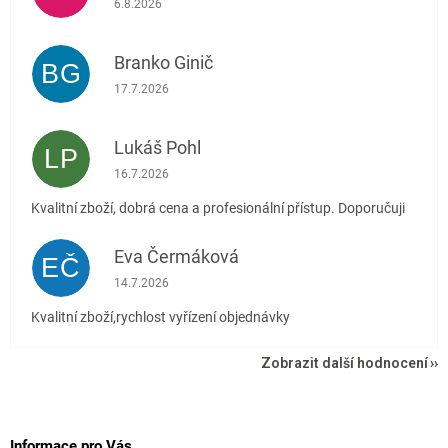
6.8.2026
Branko Ginič
BG
Hodnocení obchodu je 5 z 5 hvězdiček.
17.7.2026
Lukáš Pohl
LP
Hodnocení obchodu je 5 z 5 hvězdiček.
16.7.2026
Kvalitní zboží, dobrá cena a profesionální přístup. Doporučuji
Eva Čermáková
EČ
Hodnocení obchodu je 5 z 5 hvězdiček.
14.7.2026
Kvalitní zboží,rychlost vyřízení objednávky
Zobrazit další hodnocení
Z
á
p
Informace pro Vás