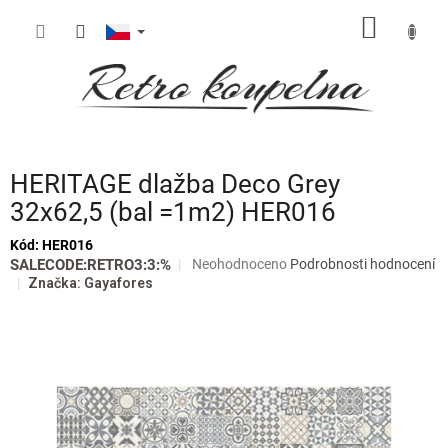
Přejít
NÁKUP
na
obsah
KOŠÍK
HERITAGE dlažba Deco Grey
32x62,5 (bal =1m2) HER016
Kód:
HER016
Průměrné
SALECODE:RETRO3:3:%
Neohodnoceno
Podrobnosti hodnocení
hodnocení
Značka:
Gayafores
produktu
je
0,0
z
5
hvězdiček.