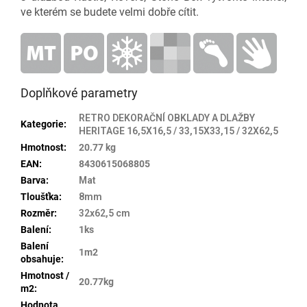
ve kterém se budete velmi dobře cítit.
Doplňkové parametry
RETRO DEKORAČNÍ OBKLADY A DLAŽBY
Kategorie
:
HERITAGE 16,5X16,5 / 33,15X33,15 / 32X62,5
Hmotnost
:
20.77 kg
EAN
:
8430615068805
Barva
:
Mat
Tloušťka
:
8mm
Rozměr
:
32x62,5 cm
Balení
:
1ks
Balení
1m2
obsahuje
:
Hmotnost /
20.77kg
m2
:
Hodnota