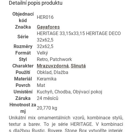
Detailní popis produktu
Objednací
HER016
kód
Značka
Gayafores
HERITAGE 33,15x33,15 HERITAGE DECO
Série
32x62,5
Rozměry
32x62,5
Formát
Velký
Styl
Retro, Patchwork
Charakter
Mrazuvzdorná
,
Slinutá
Použití
Obklad, Dlažba
Materiál
Keramika
Povrch
Mat
Umístění
Kuchyň, Chodba, Obývací pokoj
Záruka
24 měsíců
Hmotnost za
20,770 kg
mj
Unikátní mix ornamentálních vzorů, kombinace stylů,
textur a barev. To je série HERITAGE. V kombinaci
s dlažbou Rustic, Rovere, Stone Box vytvoříte interiér,