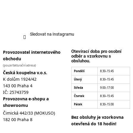
Sledovat na Instagramu
Otevírací doba pro osobní
Provozovatel internetového
odběr a vzorkovnu s
obchodu
obsluhou.
(pouze fakturační adresa)
Pondělí
8:30–15:45
Česká koupelna v.o.s.
K dolům 1924/42
Úterý
8:30–15:45
143 00 Praha 4
Středa
9:00–17:00
IČ: 25743759
Čtvrtek
8:30–15:45
Provozovna e-shopu a
showroomu
Pátek
8:30–15:00
Čimická 442/33 (MOKUSO)
Bez obsluhy je vzorkovna
182 00 Praha 8
otevřená do 18 hodin!