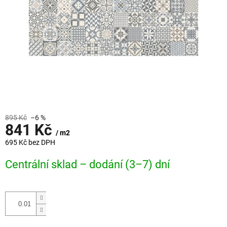
895 Kč
–6 %
841 Kč
/ m2
695 Kč bez DPH
Měrná
Centrální sklad – dodání (3–7) dní
cena: