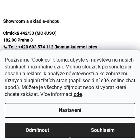
Showroom a sklad e-shopu:
Čimická 442/33 (MOKUSO)
182 00 Praha 8
📞 Tel.: +420 603 574 112 (komunikujeme i přes
Whatsapp
Používáme "Cookies" k tomu, abyste si návštěvu na našich
)
stránkách maximálně užili. Mohou sloužit k personalizaci
✉️ E-mail: info@ceskakoupelna.cz
obsahu a reklam, k analýze návštěvnosti a ke zobrazení
různých pluginů třetích stran (např. sociální sítě, online chat
apod.). Můžete je všechny přijmout nebo si vybrat které
chcete zakázat. Více informací
zde
.
Nastavení
Vytvořil Shoptet
+
plnenieshopu.cz
Odmítnout
Souhlasím
Copyright 2026
Retro koupelna
. Všechna práva vyhrazena.