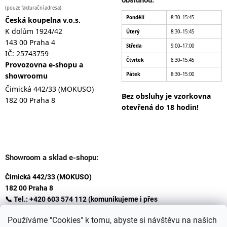
(pouze fakturační adresa)
Pondělí
8:30–15:45
Česká koupelna v.o.s.
K dolům 1924/42
Úterý
8:30–15:45
143 00 Praha 4
Středa
9:00–17:00
IČ: 25743759
Čtvrtek
8:30–15:45
Provozovna e-shopu a
showroomu
Pátek
8:30–15:00
Čimická 442/33 (MOKUSO)
Bez obsluhy je vzorkovna
182 00 Praha 8
otevřená do 18 hodin!
Showroom a sklad e-shopu:
Čimická 442/33 (MOKUSO)
182 00 Praha 8
📞 Tel.: +420 603 574 112 (komunikujeme i přes
Whatsapp
Používáme "Cookies" k tomu, abyste si návštěvu na našich
)