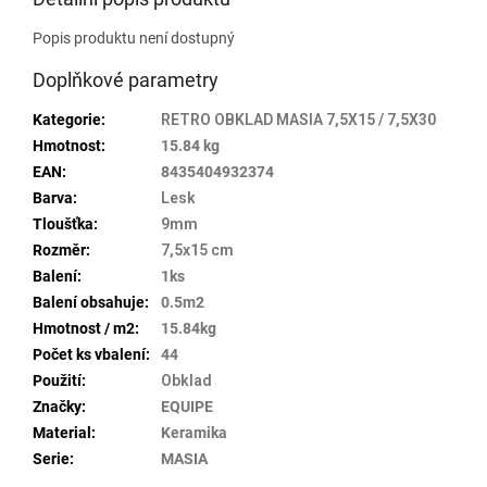
Popis produktu není dostupný
Doplňkové parametry
Kategorie
:
RETRO OBKLAD MASIA 7,5X15 / 7,5X30
Hmotnost
:
15.84 kg
EAN
:
8435404932374
Barva
:
Lesk
Tloušťka
:
9mm
Rozměr
:
7,5x15 cm
Balení
:
1ks
Balení obsahuje
:
0.5m2
Hmotnost / m2
:
15.84kg
Počet ks vbalení
:
44
Použití
:
Obklad
Značky
:
EQUIPE
Material
:
Keramika
Serie
:
MASIA