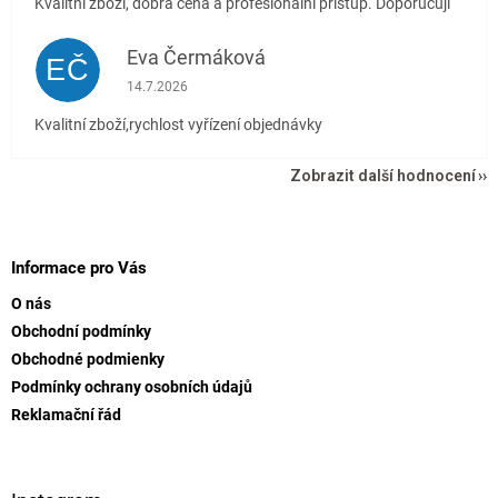
Kvalitní zboží, dobrá cena a profesionální přístup. Doporučuji
Eva Čermáková
EČ
Hodnocení obchodu je 5 z 5 hvězdiček.
14.7.2026
Kvalitní zboží,rychlost vyřízení objednávky
Zobrazit další hodnocení
Z
á
p
Informace pro Vás
a
O nás
t
Obchodní podmínky
í
Obchodné podmienky
Podmínky ochrany osobních údajů
Reklamační řád