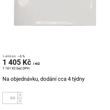
1 495 Kč
–6 %
1 405 Kč
/ m2
1 161 Kč bez DPH
Měrná
Na objednávku, dodání cca 4 týdny
cena: