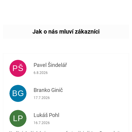
Pavel Šindelář
PŠ
Hodnocení obchodu je 5 z 5 hvězdiček.
6.8.2026
Branko Ginič
BG
Hodnocení obchodu je 5 z 5 hvězdiček.
17.7.2026
Lukáš Pohl
LP
Hodnocení obchodu je 5 z 5 hvězdiček.
16.7.2026