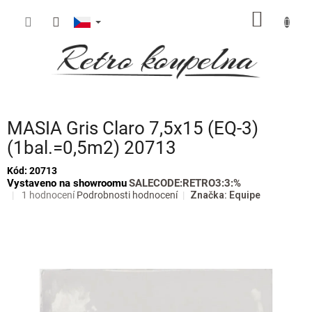
Přejít
NÁKUP
na
obsah
KOŠÍK
MASIA Gris Claro 7,5x15 (EQ-3)
(1bal.=0,5m2) 20713
Kód:
20713
Vystaveno na showroomu
SALECODE:RETRO3:3:%
Průměrné
1 hodnocení
Podrobnosti hodnocení
Značka:
Equipe
hodnocení
produktu
je
5,0
z
5
hvězdiček.