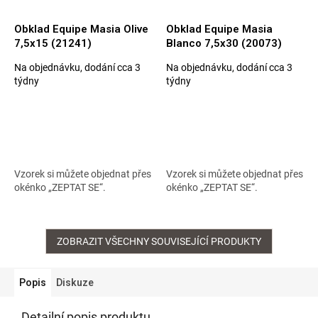
Obklad Equipe Masia Olive
Obklad Equipe Masia
7,5x15 (21241)
Blanco 7,5x30 (20073)
Na objednávku, dodání cca 3
Na objednávku, dodání cca 3
Průměrné
Průměrné
týdny
týdny
hodnocení
hodnocení
produktu
produktu
je
je
5,0
5,0
z
z
5
5
hvězdiček.
hvězdiček.
Vzorek si můžete objednat přes
Vzorek si můžete objednat přes
okénko „ZEPTAT SE“.
okénko „ZEPTAT SE“.
ZOBRAZIT VŠECHNY SOUVISEJÍCÍ PRODUKTY
Popis
Diskuze
Detailní popis produktu