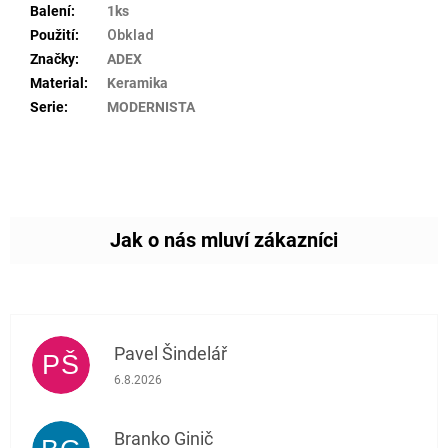
Balení
:
1ks
Použití
:
Obklad
Značky
:
ADEX
Material
:
Keramika
Serie
:
MODERNISTA
Pavel Šindelář
PŠ
Hodnocení obchodu je 5 z 5 hvězdiček.
6.8.2026
Branko Ginič