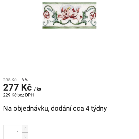
295 Kč
–6 %
277 Kč
/ ks
229 Kč bez DPH
Měrná
Na objednávku, dodání cca 4 týdny
cena: