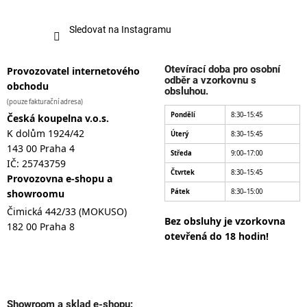
Sledovat na Instagramu
Otevírací doba pro osobní
Provozovatel internetového
odběr a vzorkovnu s
obchodu
obsluhou.
(pouze fakturační adresa)
Pondělí
8:30–15:45
Česká koupelna v.o.s.
K dolům 1924/42
Úterý
8:30–15:45
143 00 Praha 4
Středa
9:00–17:00
IČ: 25743759
Čtvrtek
8:30–15:45
Provozovna e-shopu a
showroomu
Pátek
8:30–15:00
Čimická 442/33 (MOKUSO)
Bez obsluhy je vzorkovna
182 00 Praha 8
otevřená do 18 hodin!
Showroom a sklad e-shopu: