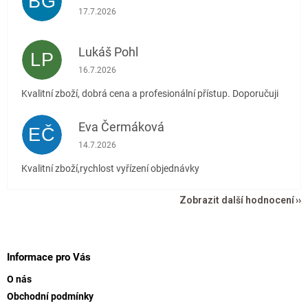
BG
Hodnocení obchodu je 5 z 5 hvězdiček.
17.7.2026
Lukáš Pohl
LP
Hodnocení obchodu je 5 z 5 hvězdiček.
16.7.2026
Kvalitní zboží, dobrá cena a profesionální přístup. Doporučuji
Eva Čermáková
EČ
Hodnocení obchodu je 5 z 5 hvězdiček.
14.7.2026
Kvalitní zboží,rychlost vyřízení objednávky
Zobrazit další hodnocení
Z
á
p
Informace pro Vás
a
O nás
t
Obchodní podmínky
í