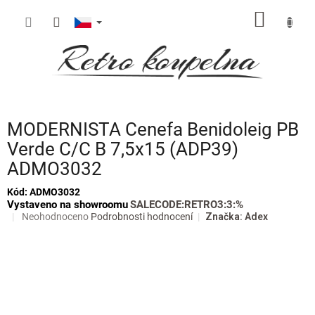
Přejít
NÁKUP
na
obsah
KOŠÍK
MODERNISTA Cenefa Benidoleig PB
Verde C/C B 7,5x15 (ADP39)
ADMO3032
Kód:
ADMO3032
Vystaveno na showroomu
SALECODE:RETRO3:3:%
Průměrné
Neohodnoceno
Podrobnosti hodnocení
Značka:
Adex
hodnocení
produktu
je
0,0
z
5
hvězdiček.