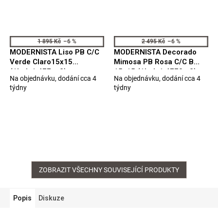
1 895 Kč
–6 %
2 495 Kč
–6 %
MODERNISTA Liso PB C/C
MODERNISTA Decorado
Verde Claro15x15
Mimosa PB Rosa C/C B
(1bal=1,477 m2)
15x15 (1bal=1,4773m2)
Na objednávku, dodání cca 4
Na objednávku, dodání cca 4
ADMO1021
ADMO6013
Průměrné
Průměrné
týdny
týdny
hodnocení
hodnocení
produktu
produktu
je
je
5,0
4,0
z
z
5
5
hvězdiček.
hvězdiček.
ZOBRAZIT VŠECHNY SOUVISEJÍCÍ PRODUKTY
Popis
Diskuze