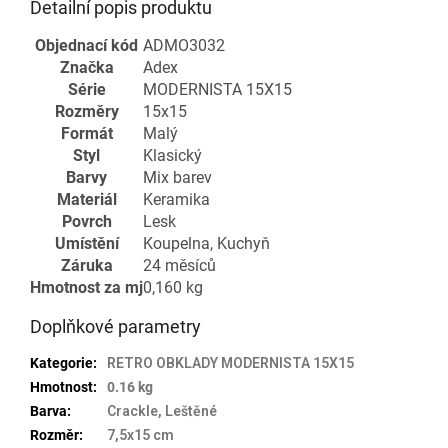
Detailní popis produktu
Objednací kód
ADMO3032
Značka
Adex
Série
MODERNISTA 15X15
Rozměry
15x15
Formát
Malý
Styl
Klasický
Barvy
Mix barev
Materiál
Keramika
Povrch
Lesk
Umístění
Koupelna, Kuchyň
Záruka
24 měsíců
Hmotnost za mj
0,160 kg
Doplňkové parametry
Kategorie
:
RETRO OBKLADY MODERNISTA 15X15
Hmotnost
:
0.16 kg
Barva
:
Crackle, Leštěné
Rozměr
:
7,5x15 cm