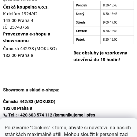
Pondělí
8:30–15:45
Česká koupelna v.o.s.
K dolům 1924/42
Úterý
8:30–15:45
143 00 Praha 4
Středa
9:00–17:00
IČ: 25743759
Čtvrtek
8:30–15:45
Provozovna e-shopu a
showroomu
Pátek
8:30–15:00
Čimická 442/33 (MOKUSO)
Bez obsluhy je vzorkovna
182 00 Praha 8
otevřená do 18 hodin!
Showroom a sklad e-shopu:
Čimická 442/33 (MOKUSO)
182 00 Praha 8
📞 Tel.: +420 603 574 112 (komunikujeme i přes
Whatsapp
Používáme "Cookies" k tomu, abyste si návštěvu na našich
)
stránkách maximálně užili. Mohou sloužit k personalizaci
✉️ E-mail: info@ceskakoupelna.cz