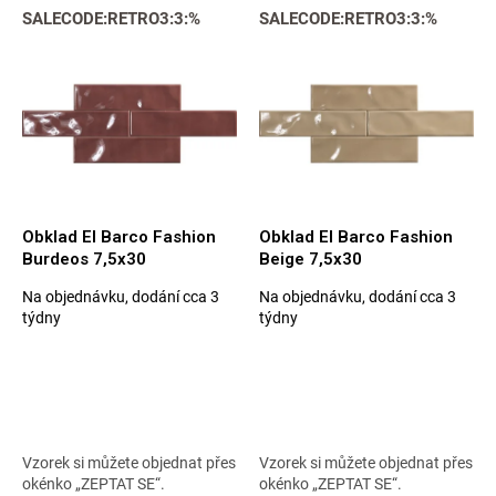
r
V
SALECODE:RETRO3:3:%
SALECODE:RETRO3:3:%
o
ý
d
p
u
i
k
s
t
p
ů
r
o
d
u
Obklad El Barco Fashion
Obklad El Barco Fashion
k
Burdeos 7,5x30
Beige 7,5x30
t
Na objednávku, dodání cca 3
Na objednávku, dodání cca 3
ů
Průměrné
Průměrné
týdny
týdny
hodnocení
hodnocení
produktu
produktu
je
je
5,0
5,0
z
z
5
5
hvězdiček.
hvězdiček.
Vzorek si můžete objednat přes
Vzorek si můžete objednat přes
okénko „ZEPTAT SE“.
okénko „ZEPTAT SE“.