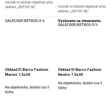
hvězdiček.
Vzorek si můžete objednat přes
Vzorek si můžete objednat přes
okénko „ZEPTAT SE“.
okénko „ZEPTAT SE“.
SALECODE:RETRO3:3:%
Vystaveno na showroomu
SALECODE:RETRO3:3:%
Obklad El Barco Fashion
Obklad El Barco Fashion
Marino 7,5x30
Neutro 7,5x30
Na objednávku, dodání cca 3
Průměrné
Na objednávku, dodání cca 3
týdny
hodnocení
týdny
produktu
je
4,7
z