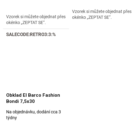
5
hvězdiček.
Vzorek si můžete objednat přes
Vzorek si můžete objednat přes
okénko „ZEPTAT SE“.
okénko „ZEPTAT SE“.
SALECODE:RETRO3:3:%
Obklad El Barco Fashion
Bondi 7,5x30
Na objednávku, dodání cca 3
Průměrné
týdny
hodnocení
produktu
je