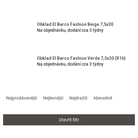
Obklad El Barco Fashion Beige 7,5x30
Na objednávku, dodání cca 3 týdny
Obklad El Barco Fashion Verde 7,5x30 (R16)
Na objednávku, dodání cca 3 týdny
Ř
a
Nejprodávanější
Nejlevnější
Nejdražší
Abecedně
z
e
n
Otevřít filtr
í
p