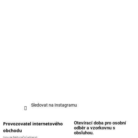
s
u
Sledovat na Instagramu
Otevírací doba pro osobní
Provozovatel internetového
odběr a vzorkovnu s
obchodu
obsluhou.
(pouze fakturační adresa)