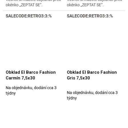
okénko „ZEPTAT SE“.
okénko „ZEPTAT SE“.
SALECODE:RETRO3:3:%
SALECODE:RETRO3:3:%
Obklad El Barco Fashion
Obklad El Barco Fashion
Carmín 7,5x30
Gris 7,5x30
Na objednávku, dodání cca 3
Průměrné
Na objednávku, dodání cca 3
týdny
hodnocení
týdny
produktu
je
5,0
z
5