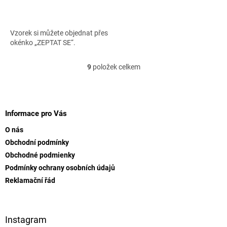
5,0
z
5
hvězdiček.
Vzorek si můžete objednat přes
okénko „ZEPTAT SE“.
9
položek celkem
O
v
l
Z
á
á
d
p
Informace pro Vás
a
a
c
O nás
t
í
Obchodní podmínky
í
p
Obchodné podmienky
r
v
Podmínky ochrany osobních údajů
k
Reklamační řád
y
v
ý
p
Instagram
i