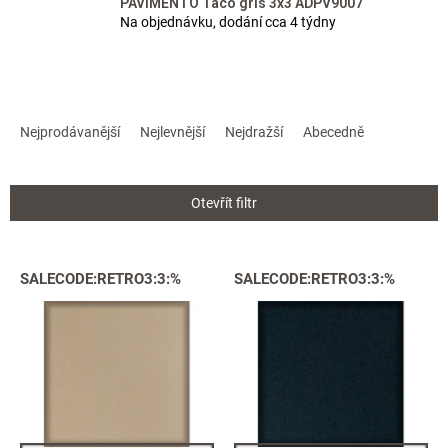
PAVIMENTO Taco gris 3x3 ADPV9007
Na objednávku, dodání cca 4 týdny
Ř
a
Nejprodávanější
Nejlevnější
Nejdražší
Abecedně
z
e
n
Otevřít filtr
í
p
r
V
SALECODE:RETRO3:3:%
SALECODE:RETRO3:3:%
o
ý
d
p
u
i
k
s
t
p
ů
r
o
d