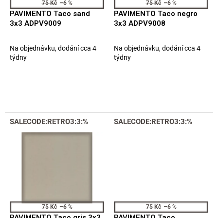
75 Kč
–6 %
75 Kč
–6 %
u
PAVIMENTO Taco sand
PAVIMENTO Taco negro
k
3x3 ADPV9009
3x3 ADPV9008
t
ů
Na objednávku, dodání cca 4
Na objednávku, dodání cca 4
týdny
týdny
SALECODE:RETRO3:3:%
SALECODE:RETRO3:3:%
75 Kč
–6 %
75 Kč
–6 %
PAVIMENTO Taco gris 3x3
PAVIMENTO Taco