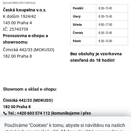
(pouze fakturační adresa)
Pondělí
8:30–15:45
Česká koupelna v.o.s.
K dolům 1924/42
Úterý
8:30–15:45
143 00 Praha 4
Středa
9:00–17:00
IČ: 25743759
Čtvrtek
8:30–15:45
Provozovna e-shopu a
showroomu
Pátek
8:30–15:00
Čimická 442/33 (MOKUSO)
Bez obsluhy je vzorkovna
182 00 Praha 8
otevřená do 18 hodin!
Showroom a sklad e-shopu:
Čimická 442/33 (MOKUSO)
182 00 Praha 8
📞 Tel.: +420 603 574 112 (komunikujeme i přes
Whatsapp
Používáme "Cookies" k tomu, abyste si návštěvu na našich
)