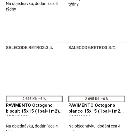
Průměrné
Na objednávku, dodání cca 4
týdny
hodnocení
týdny
produktu
je
5,0
z
5
hvězdiček.
SALECODE:RETRO3:3:%
SALECODE:RETRO3:3:%
2 695 Kč
–6 %
2 695 Kč
–6 %
PAVIMENTO Octogono
PAVIMENTO Octogono
biscuit 15x15 (1bal=1m2)
blanco 15x15 (1bal=1m2)
ADPV9002
ADPV9001
Na objednávku, dodání cca 4
Na objednávku, dodání cca 4