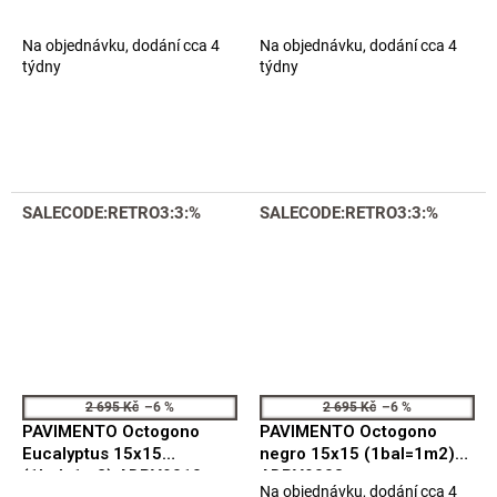
Na objednávku, dodání cca 4
Na objednávku, dodání cca 4
týdny
týdny
SALECODE:RETRO3:3:%
SALECODE:RETRO3:3:%
2 695 Kč
–6 %
2 695 Kč
–6 %
PAVIMENTO Octogono
PAVIMENTO Octogono
Eucalyptus 15x15
negro 15x15 (1bal=1m2)
(1bal=1m2) ADPV9010
ADPV9003
Na objednávku, dodání cca 4