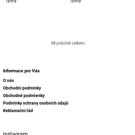
týdny
týdny
10
položek celkem
O
v
l
Z
á
á
d
p
Informace pro Vás
a
a
c
O nás
t
í
Obchodní podmínky
í
p
Obchodné podmienky
r
v
Podmínky ochrany osobních údajů
k
Reklamační řád
y
v
ý
p
Instagram