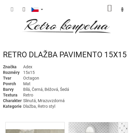
Přejít
NÁKUP
na
obsah
KOŠÍK
RETRO DLAŽBA PAVIMENTO 15X15
Značka
Adex
Rozměry
15x15
Tvar
Octagon
Povrch
Mat
Barvy
Bílá, Černá, Béžová, Šedá
Textura
Retro
Charakter
Slinutá, Mrazuvzdorná
Kategorie
Dlažba, Retro styl