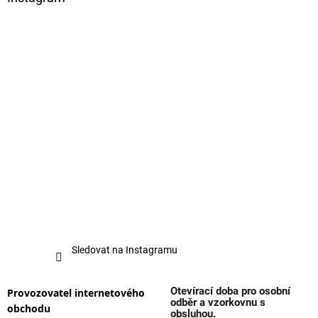
i
s
u
Sledovat na Instagramu
Otevírací doba pro osobní
Provozovatel internetového
odběr a vzorkovnu s
obchodu
obsluhou.