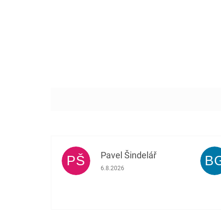
Pavel Šindelář
PŠ
B
Hodnocení obchodu je 5 z 5 hvězdiček.
6.8.2026