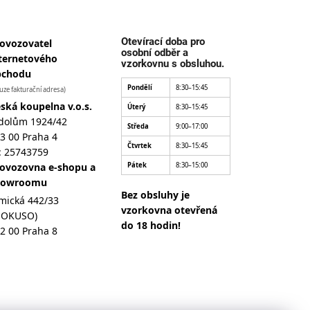
Otevírací doba pro
ovozovatel
osobní odběr a
ternetového
vzorkovnu s obsluhou.
bchodu
Pondělí
8:30–15:45
uze fakturační adresa)
ská koupelna v.o.s.
Úterý
8:30–15:45
dolům 1924/42
Středa
9:00–17:00
3 00 Praha 4
Čtvrtek
8:30–15:45
: 25743759
ovozovna e-shopu a
Pátek
8:30–15:00
howroomu
Bez obsluhy je
mická 442/33
vzorkovna otevřená
MOKUSO)
do 18 hodin!
2 00 Praha 8