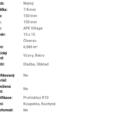
ch
:
Matný
šťka
:
7.8 mm
a
:
150 mm
a
:
150 mm
e
:
APE Village
měr
:
15 x 15
:
Čtverec
ní
:
0,585 m²
tický
Vzory
,
Retro
ed
:
ití
:
Dlažba, Obklad
ifikovaný
Ne
riál
:
nížená
Ne
st
:
ifikace
:
Protiskluz R10
ní
:
Koupelna, Kuchyně
oformát
:
Ne