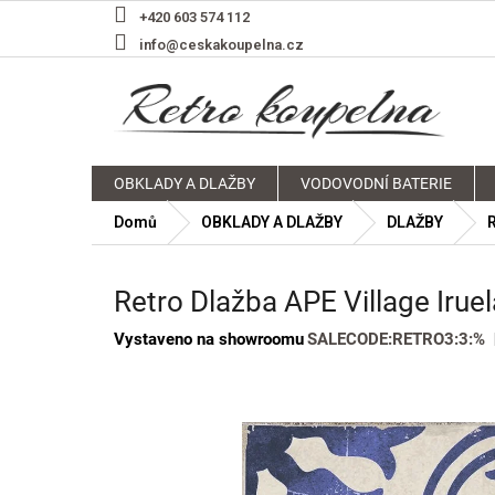
Přejít
+420 603 574 112
na
info@ceskakoupelna.cz
obsah
OBKLADY A DLAŽBY
VODOVODNÍ BATERIE
Domů
OBKLADY A DLAŽBY
DLAŽBY
Retro Dlažba APE Village Iru
Vystaveno na showroomu
SALECODE:RETRO3:3:%