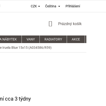
Přihlášení
CZK
Čeština
PODMÍNKY OCHRANY OSOBNÍCH ÚDAJŮ
REKLAMAČNÍ ŘÁD
NÁKUPNÍ
Prázdný košík
KOŠÍK
A NÁBYTEK
VANY
RADIATORY
AKCE
SPRCHOVÉ
ge Iruela Blue 15x15 (A034586/R59)
í cca 3 týdny