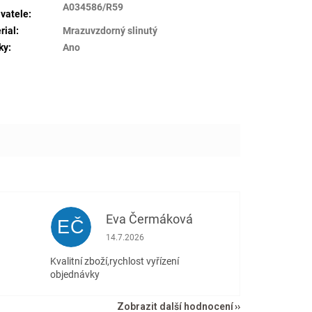
A034586/R59
vatele
:
rial
:
Mrazuvzdorný slinutý
ky
:
Ano
Eva Čermáková
EČ
 5 z 5 hvězdiček.
Hodnocení obchodu je 5 z 5 hvězdiček.
14.7.2026
Kvalitní zboží,rychlost vyřízení
objednávky
Zobrazit další hodnocení