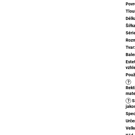
Povr
Tlou
Délk
Šířk
Séri
Roz
Tvar
Bale
Este
vzhl
Použ
?
Rekt
mate
?
S
jako
Spec
Urče
Velk