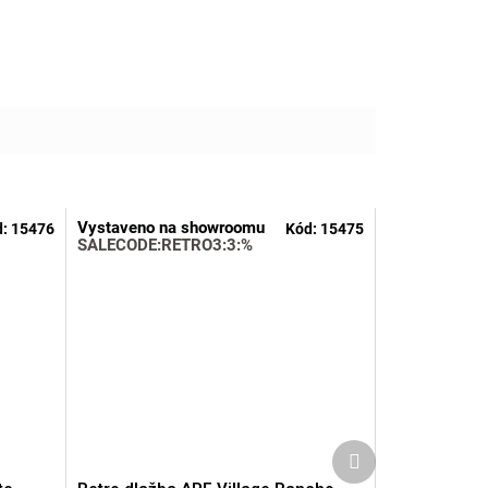
Vystaveno na showroomu
d:
15476
Kód:
15475
SALECODE:RETRO3:3:%
Další
produkt