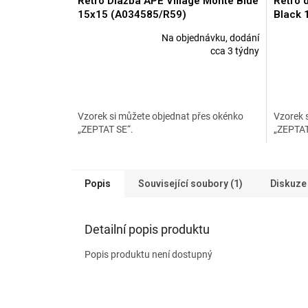
Retro Dlažba APE Village Monte Blue
Retro d
15x15 (A034585/R59)
Black 
Na objednávku, dodání
Průměrné
Průměr
cca 3 týdny
hodnocení
hodnoce
produktu
produkt
je
je
5,0
5,0
z
z
Vzorek si můžete objednat přes okénko
Vzorek 
5
5
„ZEPTAT SE“.
„ZEPTAT
hvězdiček.
hvězdič
Popis
Související soubory (1)
Diskuze
Detailní popis produktu
Popis produktu není dostupný