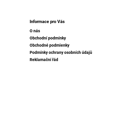
Z
á
p
Informace pro Vás
a
O nás
t
Obchodní podmínky
í
Obchodné podmienky
Podmínky ochrany osobních údajů
Reklamační řád