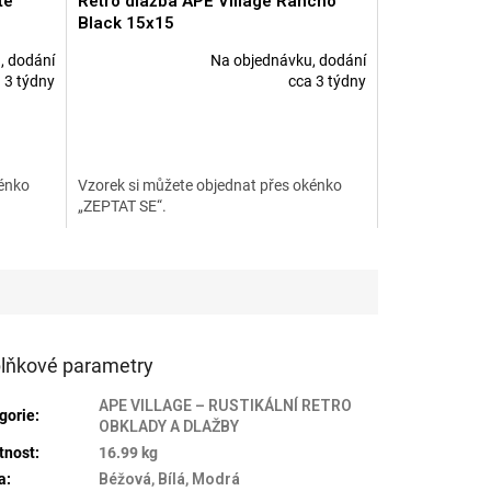
te
Retro dlažba APE Village Rancho
Black 15x15
, dodání
Na objednávku, dodání
Průměrné
 3 týdny
cca 3 týdny
hodnocení
produktu
je
5,0
z
kénko
Vzorek si můžete objednat přes okénko
5
„ZEPTAT SE“.
hvězdiček.
lňkové parametry
APE VILLAGE – RUSTIKÁLNÍ RETRO
gorie
:
OBKLADY A DLAŽBY
tnost
:
16.99 kg
a
:
Béžová
,
Bílá
,
Modrá