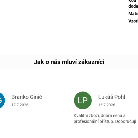
Kód
doda
Mate
Vzor
Branko Ginič
Lukáš Pohl
G
LP
Hodnocení obchodu je 5 z 5 hvězdiček.
Hodnocení obchodu je
17.7.2026
16.7.2026
Kvalitní zboží, dobrá cena a
profesionální přístup. Doporučuji