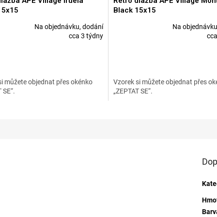
lažba APE Village Iruela
Retro dlažba APE Village Mon
15x15
Black 15x15
Na objednávku, dodání
Na objednávku
né
Průměrné
cca 3 týdny
cca
ní
hodnocení
u
produktu
je
5,0
z
si můžete objednat přes okénko
Vzorek si můžete objednat přes o
5
 SE“.
„ZEPTAT SE“.
ek.
hvězdiček.
Dop
Kate
Hmo
Barv