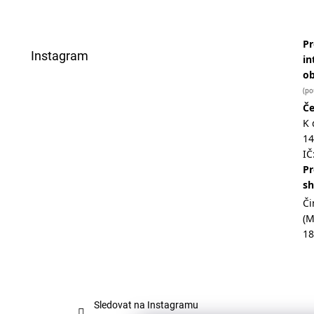
Pr
Instagram
in
o
(po
Če
K 
14
IČ
Pr
s
Či
(
18
Sledovat na Instagramu