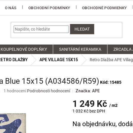
O NÁS
OBCHODNÍ PODMÍNKY
OBCHODNÉ PODMIENKY
HLEDAT
KOUPELNOVÉ DOPLŇKY
SANITÁRNÍ KERAMIKA
ZRCADLA 
RETRO DLAŽBY
APE VILLAGE 15X15
Retro Dlažba APE Villa
ela Blue 15x15 (A034586/R59)
Kód:
15485
Průměrné
1 hodnocení
Podrobnosti hodnocení
Značka:
APE
hodnocení
1 249 Kč
produktu
/ m2
je
1 032 Kč bez DPH
5,0
z
Měrná
Na objednávku, dodán
5
cena:
hvězdiček.