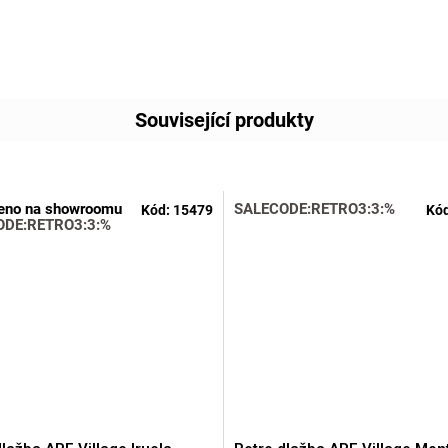
Související produkty
eno na showroomu
SALECODE:RETRO3:3:%
Kód:
15479
Kó
ODE:RETRO3:3:%