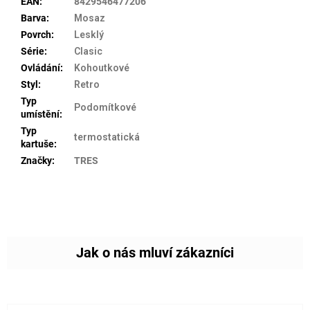
EAN
:
8429546477206
Barva
:
Mosaz
Povrch
:
Lesklý
Série
:
Clasic
Ovládání
:
Kohoutkové
Styl
:
Retro
Typ
Podomítkové
umístění
:
Typ
termostatická
kartuše
:
Značky
:
TRES