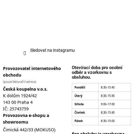
Sledovat na Instagramu
Otevírací doba pro osobní
Provozovatel internetového
odběr a vzorkovnu s
obchodu
obsluhou.
(pouze fakturační adresa)
Pondělí
8:30–15:45
Česká koupelna v.o.s.
K dolům 1924/42
Úterý
8:30–15:45
143 00 Praha 4
Středa
9:00–17:00
IČ: 25743759
Čtvrtek
8:30–15:45
Provozovna e-shopu a
showroomu
Pátek
8:30–15:00
Čimická 442/33 (MOKUSO)
Bez obsluhy je vzorkovna