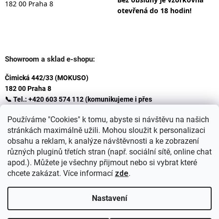
182 00 Praha 8
otevřená do 18 hodin!
Showroom a sklad e-shopu:
Čimická 442/33 (MOKUSO)
182 00 Praha 8
📞 Tel.: +420 603 574 112 (komunikujeme i přes
Whatsapp
Používáme "Cookies" k tomu, abyste si návštěvu na našich
)
stránkách maximálně užili. Mohou sloužit k personalizaci
✉️ E-mail: info@ceskakoupelna.cz
obsahu a reklam, k analýze návštěvnosti a ke zobrazení
různých pluginů třetích stran (např. sociální sítě, online chat
apod.). Můžete je všechny přijmout nebo si vybrat které
chcete zakázat. Více informací
zde
.
Nastavení
Vytvořil Shoptet
+
plnenieshopu.cz