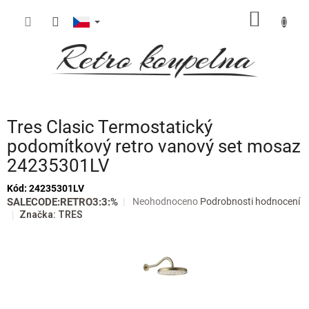
Přejít
NÁKUP
na
obsah
KOŠÍK
Tres Clasic Termostatický
podomítkový retro vanový set mosaz
24235301LV
Kód:
24235301LV
Průměrné
SALECODE:RETRO3:3:%
Neohodnoceno
Podrobnosti hodnocení
hodnocení
Značka:
TRES
produktu
je
0,0
z
5
hvězdiček.