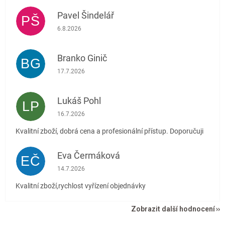
Pavel Šindelář
PŠ
Hodnocení obchodu je 5 z 5 hvězdiček.
6.8.2026
Branko Ginič
BG
Hodnocení obchodu je 5 z 5 hvězdiček.
17.7.2026
Lukáš Pohl
LP
Hodnocení obchodu je 5 z 5 hvězdiček.
16.7.2026
Kvalitní zboží, dobrá cena a profesionální přístup. Doporučuji
Eva Čermáková
EČ
Hodnocení obchodu je 5 z 5 hvězdiček.
14.7.2026
Kvalitní zboží,rychlost vyřízení objednávky
Zobrazit další hodnocení