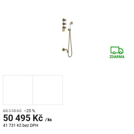
Z
ZDARMA
D
A
R
M
A
63 118 Kč
–20 %
50 495 Kč
/ ks
41 731 Kč bez DPH
Měrná