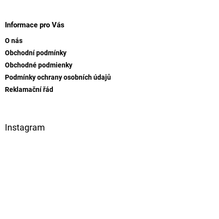
Z
á
p
Informace pro Vás
a
O nás
t
Obchodní podmínky
í
Obchodné podmienky
Podmínky ochrany osobních údajů
Reklamační řád
Instagram