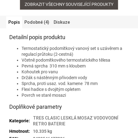
ZOBRAZIT VŠECHNY SOUVISEJÍCÍ PRODUKTY
Popis
Podobné (4)
Diskuze
Detailní popis produktu
Termostatický podomítkový vanový set s uzávěrem a
regulací průtoku (2-cestná)
Včetně podomítkového termostatického tělesa
Pevná sprcha 310 mm s kloubem
Kohoutek pro vanu
Držák s nástěnným přívodem vody
Sprcha, proti usaz. vod. kamene 78 mm
Flexi hadice s dvojitým opletem
Povrch ve staré mosazi
Doplňkové parametry
TRES CLASIC LESKLÁ MOSAZ VODOVODNÍ
Kategorie
:
RETRO BATERIE
Hmotnost
:
10.335 kg