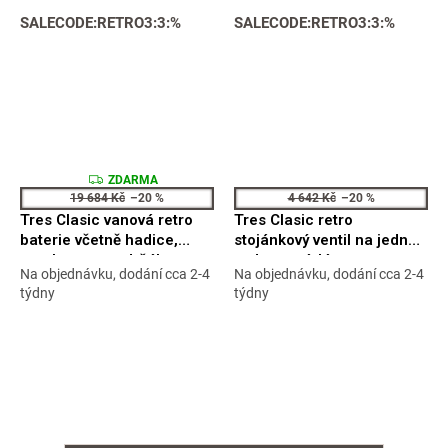
SALECODE:RETRO3:3:%
SALECODE:RETRO3:3:%
Z
ZDARMA
D
19 684 Kč
–20 %
4 642 Kč
–20 %
A
Tres Clasic vanová retro
Tres Clasic retro
R
M
baterie včetně hadice,
stojánkový ventil na jednu
A
sprchy a retro držáku
vodu zestárlá mosaz
Na objednávku, dodání cca 2-4
Na objednávku, dodání cca 2-4
zestárlá mosaz
24230601LV
Průměrné
Průměrné
týdny
týdny
24217601LV
hodnocení
hodnocení
produktu
produktu
je
je
5,0
5,0
z
z
5
5
hvězdiček.
hvězdiček.