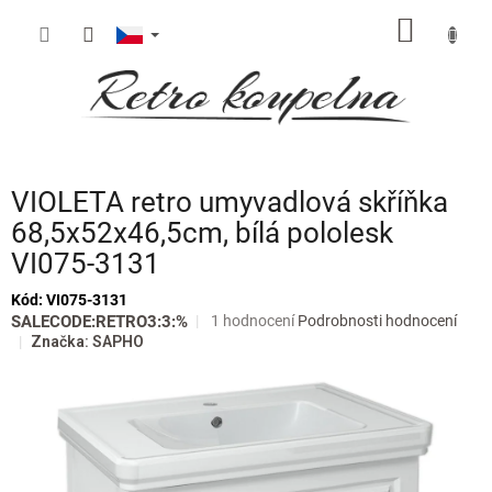
Přejít
NÁKUP
na
obsah
KOŠÍK
VIOLETA retro umyvadlová skříňka
68,5x52x46,5cm, bílá pololesk
VI075-3131
Kód:
VI075-3131
Průměrné
SALECODE:RETRO3:3:%
1 hodnocení
Podrobnosti hodnocení
hodnocení
Značka:
SAPHO
produktu
je
5,0
z
5
hvězdiček.