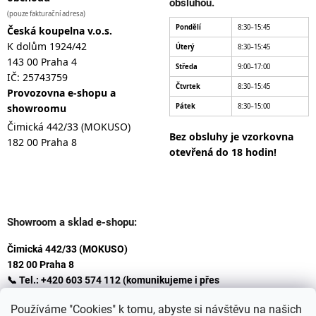
obsluhou.
(pouze fakturační adresa)
Pondělí
8:30–15:45
Česká koupelna v.o.s.
K dolům 1924/42
Úterý
8:30–15:45
143 00 Praha 4
Středa
9:00–17:00
IČ: 25743759
Čtvrtek
8:30–15:45
Provozovna e-shopu a
showroomu
Pátek
8:30–15:00
Čimická 442/33 (MOKUSO)
Bez obsluhy je vzorkovna
182 00 Praha 8
otevřená do 18 hodin!
Showroom a sklad e-shopu:
Čimická 442/33 (MOKUSO)
182 00 Praha 8
📞 Tel.: +420 603 574 112 (komunikujeme i přes
Whatsapp
Používáme "Cookies" k tomu, abyste si návštěvu na našich
)