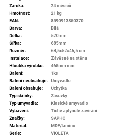
Záruka
:
24 měsíců
Hmotnost
:
21 kg
EAN
:
8590913850370
Barva
:
Bílá
Délka
:
520mm
Šířka
:
685mm
Rozměr
:
68,5x52x46,5 cm
Instalace
:
Závěsné na stěnu
Hloubka výrobku
:
465mm mm
Balení
:
1ks
Balení neobsahuje
:
Umyvadlo
Balení obsahuje
:
Úchytka
Typ skříňky
:
Zásuvky
Typ umyvadla
:
Klasické umyvadlo
Vybavení
:
Tiché aplynulé zavírání
Značky
:
SAPHO
Material
:
MDF/lamino
Serie
:
VIOLETA