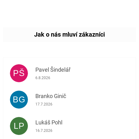
Pavel Šindelář
PŠ
Hodnocení obchodu je 5 z 5 hvězdiček.
6.8.2026
Branko Ginič
BG
Hodnocení obchodu je 5 z 5 hvězdiček.
17.7.2026
Lukáš Pohl
LP
Hodnocení obchodu je 5 z 5 hvězdiček.
16.7.2026