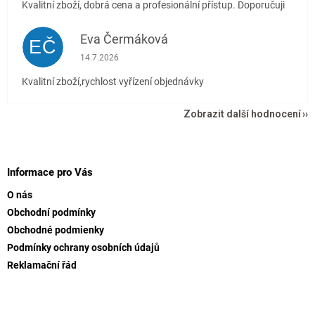
Kvalitní zboží, dobrá cena a profesionální přístup. Doporučuji
Eva Čermáková
EČ
Hodnocení obchodu je 5 z 5 hvězdiček.
14.7.2026
Kvalitní zboží,rychlost vyřízení objednávky
Zobrazit další hodnocení
Z
á
p
Informace pro Vás
a
O nás
t
Obchodní podmínky
í
Obchodné podmienky
Podmínky ochrany osobních údajů
Reklamační řád