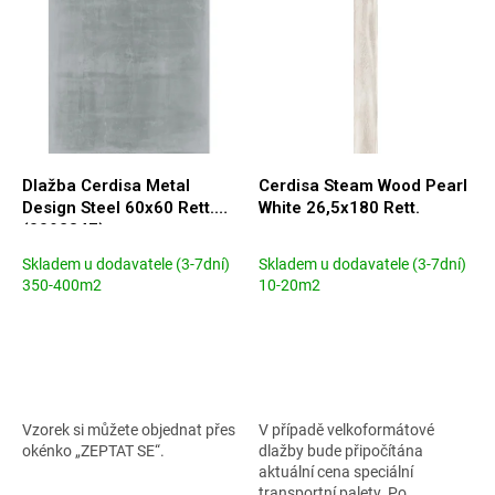
p
p
i
r
s
o
p
d
r
u
o
k
d
t
u
ů
Dlažba Cerdisa Metal
Cerdisa Steam Wood Pearl
k
Design Steel 60x60 Rett.
White 26,5x180 Rett.
t
(0092347)
ů
Skladem u dodavatele (3-7dní)
Skladem u dodavatele (3-7dní)
350-400m2
10-20m2
Vzorek si můžete objednat přes
V případě velkoformátové
okénko „ZEPTAT SE“.
dlažby bude připočítána
aktuální cena speciální
transportní palety. Po