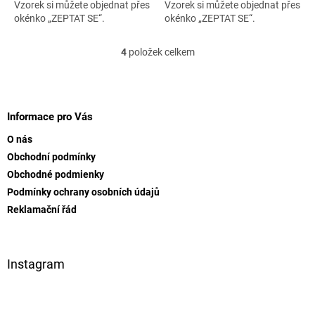
Vzorek si můžete objednat přes
Vzorek si můžete objednat přes
okénko „ZEPTAT SE“.
okénko „ZEPTAT SE“.
4
položek celkem
O
v
l
Z
á
á
d
p
Informace pro Vás
a
a
c
O nás
t
í
Obchodní podmínky
í
p
Obchodné podmienky
r
v
Podmínky ochrany osobních údajů
k
Reklamační řád
y
v
ý
p
Instagram
i
s
u