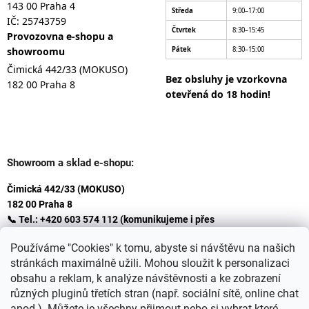
143 00 Praha 4
Středa
9:00–17:00
IČ: 25743759
Čtvrtek
8:30–15:45
Provozovna e-shopu a
showroomu
Pátek
8:30–15:00
Čimická 442/33 (MOKUSO)
Bez obsluhy je vzorkovna
182 00 Praha 8
otevřená do 18 hodin!
Showroom a sklad e-shopu:
Čimická 442/33 (MOKUSO)
182 00 Praha 8
📞 Tel.: +420 603 574 112 (komunikujeme i přes
Whatsapp
Používáme "Cookies" k tomu, abyste si návštěvu na našich
)
stránkách maximálně užili. Mohou sloužit k personalizaci
✉️ E-mail: info@ceskakoupelna.cz
obsahu a reklam, k analýze návštěvnosti a ke zobrazení
různých pluginů třetích stran (např. sociální sítě, online chat
apod.). Můžete je všechny přijmout nebo si vybrat které