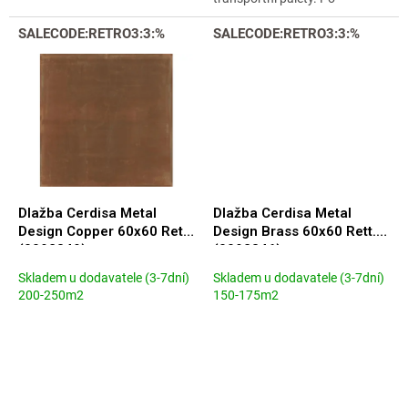
objednání zboží Vás budeme
SALECODE:RETRO3:3:%
kontaktovat. Nelze vyzvednout
SALECODE:RETRO3:3:%
u nás osobně v Praze,...
Dlažba Cerdisa Metal
Dlažba Cerdisa Metal
Design Copper 60x60 Rett.
Design Brass 60x60 Rett.
(0092349)
(0092346)
Skladem u dodavatele (3-7dní)
Skladem u dodavatele (3-7dní)
200-250m2
150-175m2