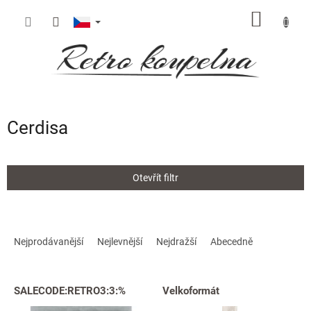
Přejít
NÁKUP
na
obsah
KOŠÍK
Cerdisa
Otevřít filtr
Ř
a
Nejprodávanější
Nejlevnější
Nejdražší
Abecedně
z
e
V
n
SALECODE:RETRO3:3:%
Velkoformát
ý
í