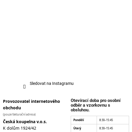
Sledovat na Instagramu
Otevírací doba pro osobní
Provozovatel internetového
odběr a vzorkovnu s
obchodu
obsluhou.
(pouze fakturační adresa)
Pondělí
8:30–15:45
Česká koupelna v.o.s.
K dolům 1924/42
Úterý
8:30–15:45