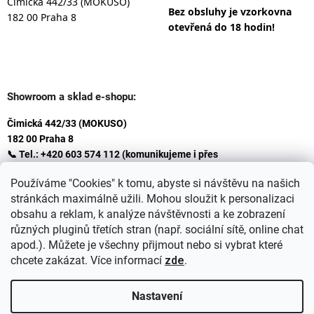
Čimická 442/33 (MOKUSO)
Bez obsluhy je vzorkovna
182 00 Praha 8
otevřená do 18 hodin!
Showroom a sklad e-shopu:
Čimická 442/33 (MOKUSO)
182 00 Praha 8
📞 Tel.: +420 603 574 112 (komunikujeme i přes
Whatsapp
Používáme "Cookies" k tomu, abyste si návštěvu na našich
)
stránkách maximálně užili. Mohou sloužit k personalizaci
✉️ E-mail: info@ceskakoupelna.cz
obsahu a reklam, k analýze návštěvnosti a ke zobrazení
různých pluginů třetích stran (např. sociální sítě, online chat
apod.). Můžete je všechny přijmout nebo si vybrat které
chcete zakázat. Více informací
zde
.
Nastavení
Vytvořil Shoptet
+
plnenieshopu.cz