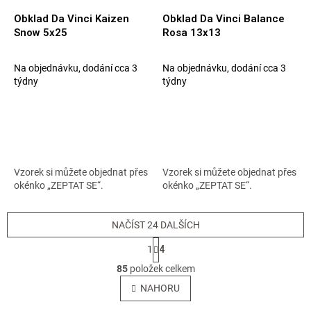
Obklad Da Vinci Kaizen
Obklad Da Vinci Balance
Snow 5x25
Rosa 13x13
Na objednávku, dodání cca 3
Na objednávku, dodání cca 3
týdny
týdny
Vzorek si můžete objednat přes
Vzorek si můžete objednat přes
okénko „ZEPTAT SE“.
okénko „ZEPTAT SE“.
NAČÍST 24 DALŠÍCH
S
1
4
t
O
r
85
položek celkem
v
á
l
NAHORU
n
á
k