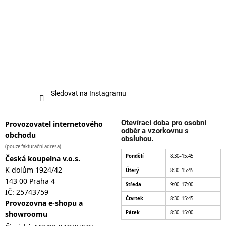
Sledovat na Instagramu
Otevírací doba pro osobní
Provozovatel internetového
odběr a vzorkovnu s
obchodu
obsluhou.
(pouze fakturační adresa)
Pondělí
8:30–15:45
Česká koupelna v.o.s.
K dolům 1924/42
Úterý
8:30–15:45
143 00 Praha 4
Středa
9:00–17:00
IČ: 25743759
Čtvrtek
8:30–15:45
Provozovna e-shopu a
showroomu
Pátek
8:30–15:00