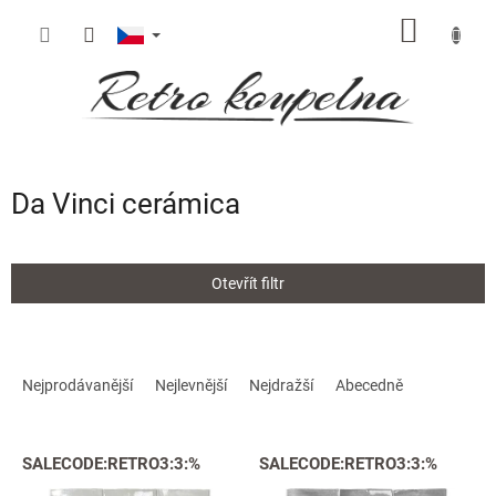
Přejít
NÁKUP
na
obsah
KOŠÍK
Da Vinci cerámica
Otevřít filtr
Ř
a
Nejprodávanější
Nejlevnější
Nejdražší
Abecedně
z
e
V
n
SALECODE:RETRO3:3:%
SALECODE:RETRO3:3:%
ý
í