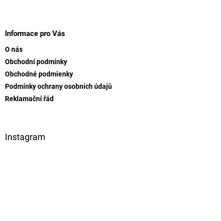
o
d
v
Z
a
á
c
á
n
í
p
Informace pro Vás
í
p
a
r
O nás
t
v
Obchodní podmínky
í
k
Obchodné podmienky
y
v
Podmínky ochrany osobních údajů
ý
Reklamační řád
p
i
s
u
Instagram