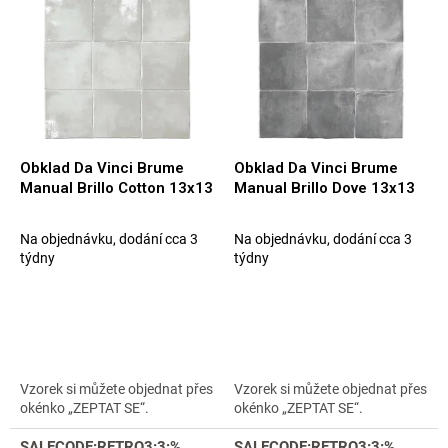
p
p
i
r
s
o
p
d
r
u
o
k
d
t
u
ů
Obklad Da Vinci Brume
Obklad Da Vinci Brume
k
Manual Brillo Cotton 13x13
Manual Brillo Dove 13x13
t
ů
Na objednávku, dodání cca 3
Na objednávku, dodání cca 3
týdny
týdny
Vzorek si můžete objednat přes
Vzorek si můžete objednat přes
okénko „ZEPTAT SE“.
okénko „ZEPTAT SE“.
SALECODE:RETRO3:3:%
SALECODE:RETRO3:3:%