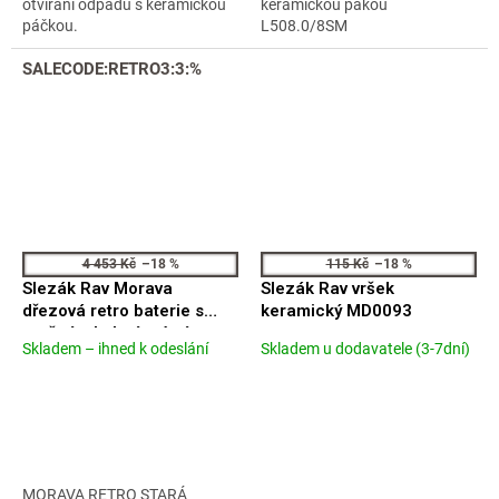
otvírání odpadu s keramickou
keramickou pákou
páčkou.
L508.0/8SM
SALECODE:RETRO3:3:%
4 453 Kč
–18 %
115 Kč
–18 %
Slezák Rav Morava
Slezák Rav vršek
dřezová retro baterie s
keramický MD0093
otočným kulatým ústím
Skladem – ihned k odeslání
Skladem u dodavatele (3-7dní)
Průměrné
Průměrné
stará mosaz MK120.0/8SM
hodnocení
hodnocení
produktu
produktu
je
je
4,3
5,0
z
z
5
5
MORAVA RETRO STARÁ