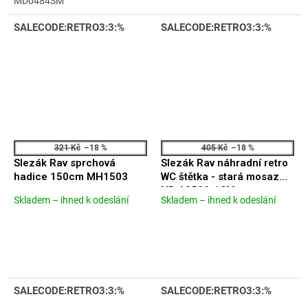
MD0484SM
SALECODE:RETRO3:3:%
SALECODE:RETRO3:3:%
321 Kč
–18 %
405 Kč
–18 %
Slezák Rav sprchová
Slezák Rav náhradní retro
hadice 150cm MH1503
WC štětka - stará mosaz
ND A0500-1SM
Skladem – ihned k odeslání
Skladem – ihned k odeslání
Průměrné
Průměrné
hodnocení
hodnocení
produktu
produktu
je
je
4,8
4,5
z
z
5
5
SALECODE:RETRO3:3:%
SALECODE:RETRO3:3:%
hvězdiček.
hvězdiček.