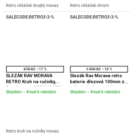
5
5
Retro věšáček dvojitý mosaz
Retro věšáček chrom
hvězdiček.
hvězdiček.
SALECODE:RETRO3:3:%
SALECODE:RETRO3:3:%
678 Kč
–17 %
1 500 Kč
–18 %
SLEZÁK RAV MORAVA
Slezák Rav Morava retro
RETRO Kruh na ručníky,
baterie dřezová 100mm ze
Stará mosaz MKA0104SM
zdi s kulatým ramínkem
Skladem – ihned k odeslání
Skladem – ihned k odeslání
Průměrné
Průměrné
MK101.0/21
hodnocení
hodnocení
produktu
produktu
je
je
5,0
4,5
z
z
5
5
Retro kruh na ručníky mosaz
hvězdiček.
hvězdiček.