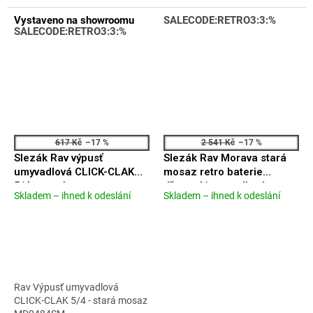
Vystaveno na showroomu
SALECODE:RETRO3:3:%
SALECODE:RETRO3:3:%
617 Kč
–17 %
2 541 Kč
–17 %
Slezák Rav výpusť
Slezák Rav Morava stará
umyvadlová CLICK-CLAK
mosaz retro baterie
5/4 - stará mosaz
dřezová/umyvadlová
Skladem – ihned k odeslání
Skladem – ihned k odeslání
Průměrné
Průměrné
MD0484SM
nástěnná 100mm
hodnocení
hodnocení
MK101.0/21SM
produktu
produktu
je
je
4,5
3,9
z
z
5
5
Rav Výpusť umyvadlová
hvězdiček.
hvězdiček.
CLICK-CLAK 5/4 - stará mosaz