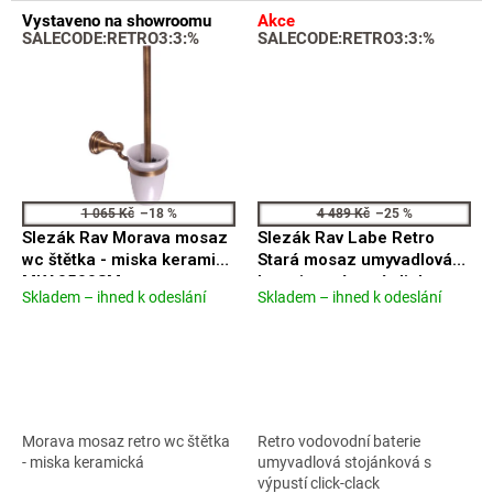
Vystaveno na showroomu
Akce
SALECODE:RETRO3:3:%
SALECODE:RETRO3:3:%
1 065 Kč
–18 %
4 489 Kč
–25 %
Slezák Rav Morava mosaz
Slezák Rav Labe Retro
wc štětka - miska keramika
Stará mosaz umyvadlová
MKA0500SM
baterie s výpustí click-
Skladem – ihned k odeslání
Skladem – ihned k odeslání
Průměrné
Průměrné
clack L527.0SM
hodnocení
hodnocení
produktu
produktu
je
je
4,2
4,6
z
z
5
5
Morava mosaz retro wc štětka
Retro vodovodní baterie
hvězdiček.
hvězdiček.
- miska keramická
umyvadlová stojánková s
výpustí click-clack