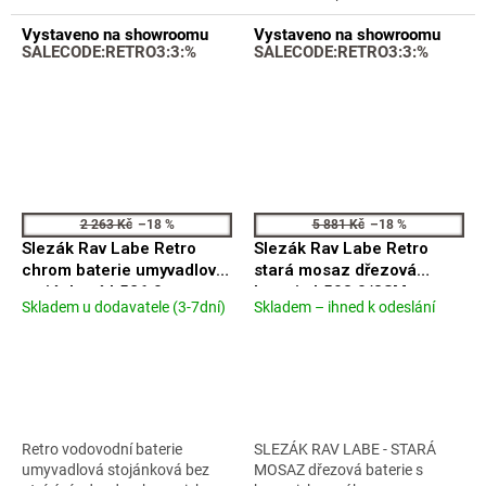
Vystaveno na showroomu
Vystaveno na showroomu
SALECODE:RETRO3:3:%
SALECODE:RETRO3:3:%
2 263 Kč
–18 %
5 881 Kč
–18 %
Slezák Rav Labe Retro
Slezák Rav Labe Retro
chrom baterie umyvadlová
stará mosaz dřezová
stojánková L526.0
baterie L508.0/8SM
Skladem u dodavatele (3-7dní)
Skladem – ihned k odeslání
Průměrné
Průměrné
hodnocení
hodnocení
produktu
produktu
je
je
4,3
4,0
z
z
5
5
Retro vodovodní baterie
SLEZÁK RAV LABE - STARÁ
hvězdiček.
hvězdiček.
umyvadlová stojánková bez
MOSAZ dřezová baterie s