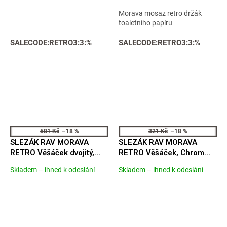
5
5
Morava mosaz retro držák
hvězdiček.
hvězdiček.
toaletního papíru
SALECODE:RETRO3:3:%
SALECODE:RETRO3:3:%
581 Kč
–18 %
321 Kč
–18 %
SLEZÁK RAV MORAVA
SLEZÁK RAV MORAVA
RETRO Věšáček dvojitý,
RETRO Věšáček, Chrom
Stará mosaz MKA0102SM
MKA0100
Skladem – ihned k odeslání
Skladem – ihned k odeslání
Průměrné
Průměrné
hodnocení
hodnocení
produktu
produktu
je
je
5,0
5,0
z
z