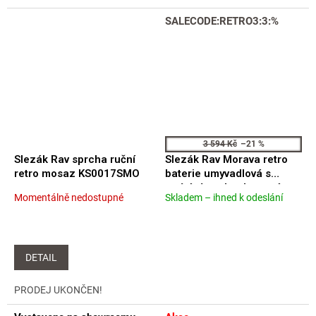
SALECODE:RETRO3:3:%
3 594 Kč
–21 %
Slezák Rav sprcha ruční
Slezák Rav Morava retro
retro mosaz KS0017SMO
baterie umyvadlová s
otvíráním odpadu stará
Momentálně nedostupné
Skladem – ihned k odeslání
Průměrné
Průměrné
mosaz MK129.0SM
hodnocení
hodnocení
produktu
produktu
je
je
3,5
4,7
DETAIL
z
z
5
5
PRODEJ UKONČEN!
hvězdiček.
hvězdiček.