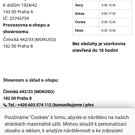
K dolům 1924/42
Úterý
8:30–15:45
143 00 Praha 4
Středa
9:00–17:00
IČ: 25743759
Čtvrtek
8:30–15:45
Provozovna e-shopu a
showroomu
Pátek
8:30–15:00
Čimická 442/33 (MOKUSO)
Bez obsluhy je vzorkovna
182 00 Praha 8
otevřená do 18 hodin!
Showroom a sklad e-shopu:
Čimická 442/33 (MOKUSO)
182 00 Praha 8
📞 Tel.: +420 603 574 112 (komunikujeme i přes
Whatsapp
Používáme "Cookies" k tomu, abyste si návštěvu na našich
)
stránkách maximálně užili. Mohou sloužit k personalizaci
✉️ E-mail: info@ceskakoupelna.cz
obsahu a reklam, k analýze návštěvnosti a ke zobrazení