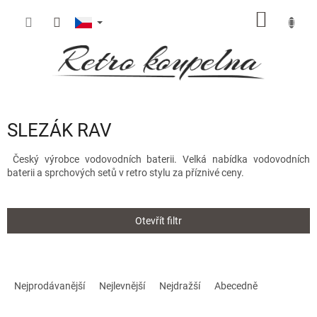
Přejít
NÁKUP
na
obsah
KOŠÍK
SLEZÁK RAV
Český výrobce vodovodních baterii. Velká nabídka vodovodních
baterii a sprchových
setů
v retro stylu za příznivé ceny.
Otevřít filtr
Ř
a
Nejprodávanější
Nejlevnější
Nejdražší
Abecedně
z
e