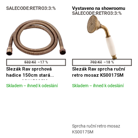
V
n
SALECODE:RETRO3:3:%
Vystaveno na showroomu
ý
í
SALECODE:RETRO3:3:%
p
p
i
r
s
o
p
d
r
u
o
k
d
t
532 Kč
–17 %
702 Kč
–18 %
u
ů
Slezák Rav sprchová
Slezák Rav sprcha ruční
k
hadice 150cm stará
retro mosaz KS0017SM
t
mosaz MH1502SM
Skladem – ihned k odeslání
Skladem – ihned k odeslání
ů
Průměrné
Průměrné
hodnocení
hodnocení
produktu
produktu
je
je
4,9
4,7
z
z
5
5
Sprcha ruční retro mosaz
hvězdiček.
hvězdiček.
KS0017SM