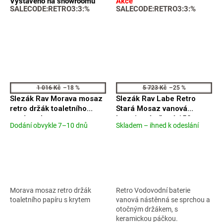
Vystaveno na showroomu
Akce
SALECODE:RETRO3:3:%
SALECODE:RETRO3:3:%
1 016 Kč
–18 %
5 723 Kč
–25 %
Slezák Rav Morava mosaz
Slezák Rav Labe Retro
retro držák toaletního
Stará Mosaz vanová
papíru s krytem
baterie nástěnná 150mm
Dodání obvykle 7–10 dnů
Skladem – ihned k odeslání
Průměrné
Průměrné
MKA0400SM
L554.5/2SM
hodnocení
hodnocení
produktu
produktu
je
je
3,9
4,3
z
z
5
5
Morava mosaz retro držák
Retro Vodovodní baterie
hvězdiček.
hvězdiček.
toaletního papíru s krytem
vanová nástěnná se sprchou a
otočným držákem, s
keramickou páčkou.