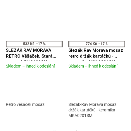
532 Kč
–17 %
774 Kč
–17 %
SLEZÁK RAV MORAVA
Slezák Rav Morava mosaz
RETRO Věšáček, Stará
retro držák kartáčků -
mosaz MKA0100SM
keramika MKA0201SM
Skladem – ihned k odeslání
Skladem – ihned k odeslání
Průměrné
Průměrné
hodnocení
hodnocení
produktu
produktu
je
je
5,0
4,3
z
z
5
5
Retro věšáček mosaz
Slezák-Rav Morava mosaz
hvězdiček.
hvězdiček.
držák kartáčků - keramika
MKA0201SM