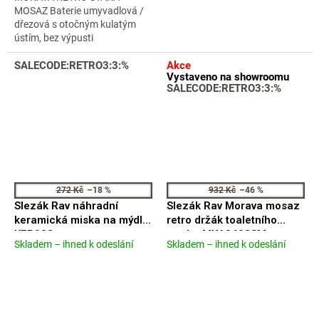
hvězdiček.
hvězdiček.
MOSAZ Baterie umyvadlová /
dřezová s otočným kulatým
ústím, bez výpusti
SALECODE:RETRO3:3:%
Akce
Vystaveno na showroomu
SALECODE:RETRO3:3:%
272 Kč
–18 %
932 Kč
–46 %
Slezák Rav náhradní
Slezák Rav Morava mosaz
keramická miska na mýdlo
retro držák toaletního
KER002
papíru MKA0402SM
Skladem – ihned k odeslání
Skladem – ihned k odeslání
Průměrné
Průměrné
hodnocení
hodnocení
produktu
produktu
je
je
5,0
4,6
z
z