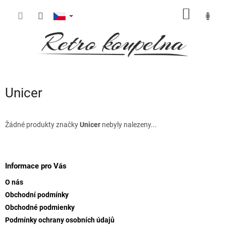
Přejít
NÁKUP
na
obsah
KOŠÍK
Unicer
Žádné produkty značky
Unicer
nebyly nalezeny...
Z
á
p
Informace pro Vás
a
O nás
t
Obchodní podmínky
í
Obchodné podmienky
Podmínky ochrany osobních údajů