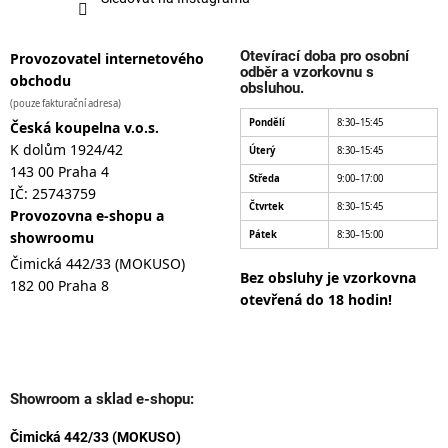
Otevírací doba pro osobní
Provozovatel internetového
odběr a vzorkovnu s
obchodu
obsluhou.
(pouze fakturační adresa)
Pondělí
8:30–15:45
Česká koupelna v.o.s.
K dolům 1924/42
Úterý
8:30–15:45
143 00 Praha 4
Středa
9:00–17:00
IČ: 25743759
Čtvrtek
8:30–15:45
Provozovna e-shopu a
showroomu
Pátek
8:30–15:00
Čimická 442/33 (MOKUSO)
Bez obsluhy je vzorkovna
182 00 Praha 8
otevřená do 18 hodin!
Showroom a sklad e-shopu:
Čimická 442/33 (MOKUSO)