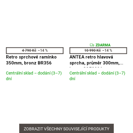
Z
ZDARMA
D
4 790 Kč
–14 %
10 990 Kč
–14 %
A
Retro sprchové ramínko
ANTEA retro hlavová
R
M
350mm, bronz BR356
sprcha, průměr 300mm,
A
bronz SOF3006
Centrální sklad – dodání (3–7)
Centrální sklad – dodání (3–7)
Průměrné
Průměrné
dní
dní
hodnocení
hodnocení
produktu
produktu
je
je
5,0
2,6
z
z
5
5
hvězdiček.
hvězdiček.
ZOBRAZIT VŠECHNY SOUVISEJÍCÍ PRODUKTY