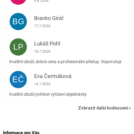
6.8.2026
Branko Ginič
BG
Hodnocení obchodu je 5 z 5 hvězdiček.
17.7.2026
Lukáš Pohl
LP
Hodnocení obchodu je 5 z 5 hvězdiček.
16.7.2026
Kvalitní zboží, dobrá cena a profesionální přístup. Doporučuji
Eva Čermáková
EČ
Hodnocení obchodu je 5 z 5 hvězdiček.
14.7.2026
Kvalitní zboží,rychlost vyřízení objednávky
Zobrazit další hodnocení
Z
á
p
Informace pro Vás