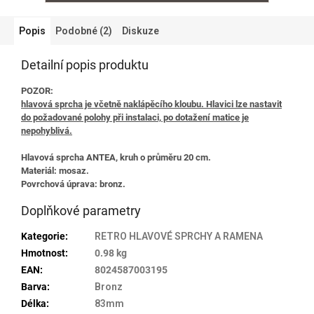
Popis
Podobné (2)
Diskuze
Detailní popis produktu
POZOR:
hlavová sprcha je včetně naklápěcího kloubu. Hlavici lze nastavit
do požadované polohy při instalaci, po dotažení matice je
nepohyblivá.
Hlavová sprcha ANTEA, kruh o průměru 20 cm.
Materiál: mosaz.
Povrchová úprava: bronz.
Doplňkové parametry
Kategorie
:
RETRO HLAVOVÉ SPRCHY A RAMENA
Hmotnost
:
0.98 kg
EAN
:
8024587003195
Barva
:
Bronz
Délka
:
83mm