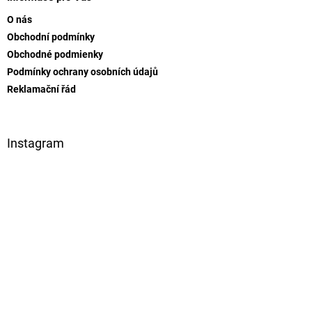
a
O nás
t
Obchodní podmínky
í
Obchodné podmienky
Podmínky ochrany osobních údajů
Reklamační řád
Instagram