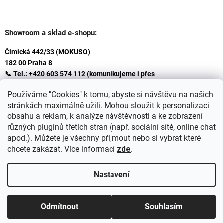
Showroom a sklad e-shopu:
Čimická 442/33 (MOKUSO)
182 00 Praha 8
📞 Tel.: +420 603 574 112 (komunikujeme i přes
Whatsapp
Používáme "Cookies" k tomu, abyste si návštěvu na našich
)
stránkách maximálně užili. Mohou sloužit k personalizaci
✉️ E-mail: info@ceskakoupelna.cz
obsahu a reklam, k analýze návštěvnosti a ke zobrazení
různých pluginů třetích stran (např. sociální sítě, online chat
apod.). Můžete je všechny přijmout nebo si vybrat které
chcete zakázat. Více informací
zde
.
Nastavení
Vytvořil Shoptet
+
plnenieshopu.cz
Odmítnout
Souhlasím
Copyright 2026
Retro koupelna
. Všechna práva vyhrazena.