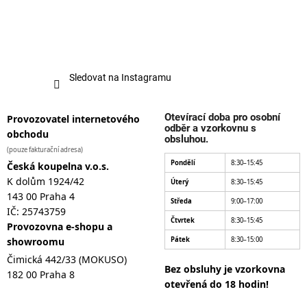
Sledovat na Instagramu
Otevírací doba pro osobní
Provozovatel internetového
odběr a vzorkovnu s
obchodu
obsluhou.
(pouze fakturační adresa)
Pondělí
8:30–15:45
Česká koupelna v.o.s.
K dolům 1924/42
Úterý
8:30–15:45
143 00 Praha 4
Středa
9:00–17:00
IČ: 25743759
Čtvrtek
8:30–15:45
Provozovna e-shopu a
showroomu
Pátek
8:30–15:00
Čimická 442/33 (MOKUSO)
Bez obsluhy je vzorkovna
182 00 Praha 8
otevřená do 18 hodin!