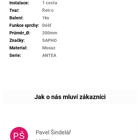
Instalace
:
1 cesta
Tvar
:
Retro
Balení
:
1ks
Funkce sprchy
:
Déšť
Průměr_Ø
:
200mm
Značky
:
SAPHO
Material
:
Mosaz
Serie
:
ANTEA
Pavel Šindelář
PŠ
Hodnocení obchodu je 5 z 5 hvězdiček.