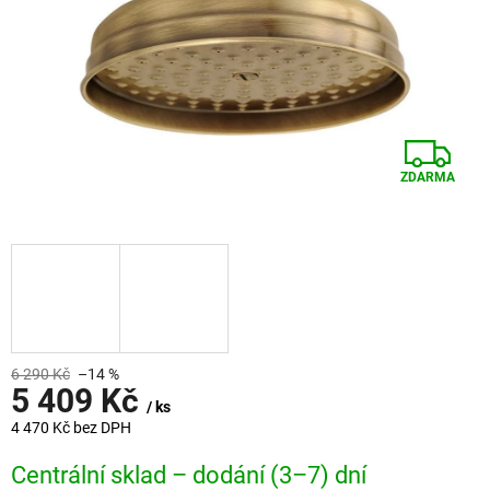
Z
ZDARMA
D
A
R
M
A
6 290 Kč
–14 %
5 409 Kč
/ ks
4 470 Kč bez DPH
Měrná
Centrální sklad – dodání (3–7) dní
cena: