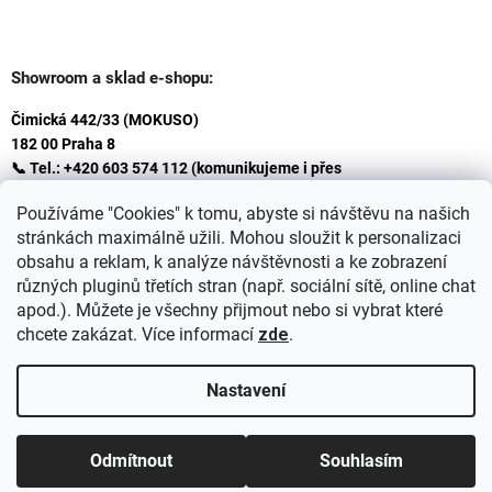
Showroom a sklad e-shopu:
Čimická 442/33 (MOKUSO)
182 00 Praha 8
📞 Tel.: +420 603 574 112 (komunikujeme i přes
Whatsapp
Používáme "Cookies" k tomu, abyste si návštěvu na našich
)
stránkách maximálně užili. Mohou sloužit k personalizaci
✉️ E-mail: info@ceskakoupelna.cz
obsahu a reklam, k analýze návštěvnosti a ke zobrazení
různých pluginů třetích stran (např. sociální sítě, online chat
apod.). Můžete je všechny přijmout nebo si vybrat které
chcete zakázat. Více informací
zde
.
Nastavení
Vytvořil Shoptet
+
plnenieshopu.cz
Odmítnout
Souhlasím
Copyright 2026
Retro koupelna
. Všechna práva vyhrazena.