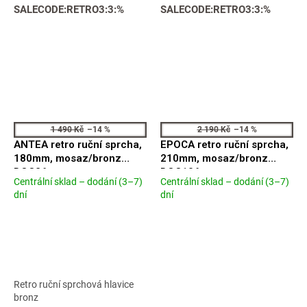
SALECODE:RETRO3:3:%
SALECODE:RETRO3:3:%
1 490 Kč
–14 %
2 190 Kč
–14 %
ANTEA retro ruční sprcha,
EPOCA retro ruční sprcha,
180mm, mosaz/bronz
210mm, mosaz/bronz
DOC26
DOC106
Centrální sklad – dodání (3–7)
Centrální sklad – dodání (3–7)
Průměrné
Průměrné
dní
dní
hodnocení
hodnocení
produktu
produktu
je
je
4,2
5,0
z
z
5
5
hvězdiček.
hvězdiček.
Retro ruční sprchová hlavice
bronz