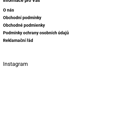
p
Informace pro Vás
a
O nás
t
Obchodní podmínky
í
Obchodné podmienky
Podmínky ochrany osobních údajů
Reklamační řád
Instagram