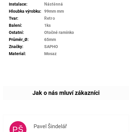
Instalace
:
Nástěnná
Hloubka výrobku
:
99mm mm
Tvar
:
Retro
Balení
:
1ks
Ostatní
:
Otočné ramínko
Průměr_Ø
:
65mm
Značky
:
SAPHO
Material
:
Mosaz
Pavel Šindelář
PŠ