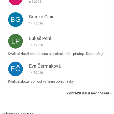
Hodnocení obchodu je 5 z 5 hvězdiček.
6.8.2026
Branko Ginič
BG
Hodnocení obchodu je 5 z 5 hvězdiček.
17.7.2026
Lukáš Pohl
LP
Hodnocení obchodu je 5 z 5 hvězdiček.
16.7.2026
Kvalitní zboží, dobrá cena a profesionální přístup. Doporučuji
Eva Čermáková
EČ
Hodnocení obchodu je 5 z 5 hvězdiček.
14.7.2026
Kvalitní zboží,rychlost vyřízení objednávky
Zobrazit další hodnocení
Z
á