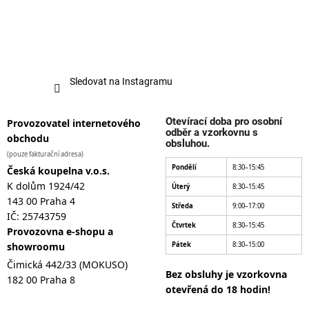
Sledovat na Instagramu
Otevírací doba pro osobní
Provozovatel internetového
odběr a vzorkovnu s
obchodu
obsluhou.
(pouze fakturační adresa)
Pondělí
8:30–15:45
Česká koupelna v.o.s.
K dolům 1924/42
Úterý
8:30–15:45
143 00 Praha 4
Středa
9:00–17:00
IČ: 25743759
Čtvrtek
8:30–15:45
Provozovna e-shopu a
showroomu
Pátek
8:30–15:00
Čimická 442/33 (MOKUSO)
Bez obsluhy je vzorkovna
182 00 Praha 8
otevřená do 18 hodin!