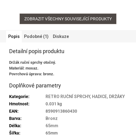
ZOBRAZIT VŠECHNY SOUVISEJÍCÍ PRODUKTY
Popis
Podobné (1)
Diskuze
Detailní popis produktu
Držák ruční sprchy otočný.
Materiál: mosaz.
Povrchová úprava: bronz.
Doplňkové parametry
Kategorie
:
RETRO RUČNÍ SPRCHY, HADICE, DRŽÁKY
Hmotnost
:
0.031 kg
EAN
:
8590913860430
Barva
:
Bronz
Délka
:
65mm
Šířka
:
65mm