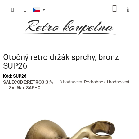
Přejít
NÁKUP
na
obsah
KOŠÍK
Otočný retro držák sprchy, bronz
SUP26
Kód:
SUP26
Průměrné
SALECODE:RETRO3:3:%
3 hodnocení
Podrobnosti hodnocení
hodnocení
Značka:
SAPHO
produktu
je
4,7
z
5
hvězdiček.