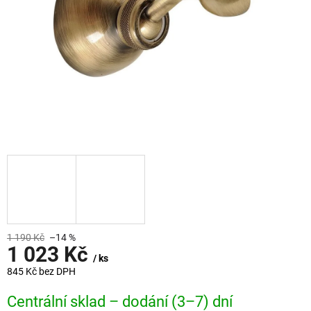
1 190 Kč
–14 %
1 023 Kč
/ ks
845 Kč bez DPH
Měrná
Centrální sklad – dodání (3–7) dní
cena: