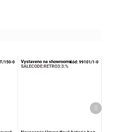
Vystaveno na showroomu
T/150-0
Kód:
99101/1-0
SALECODE:RETRO3:3:%
Další
produkt