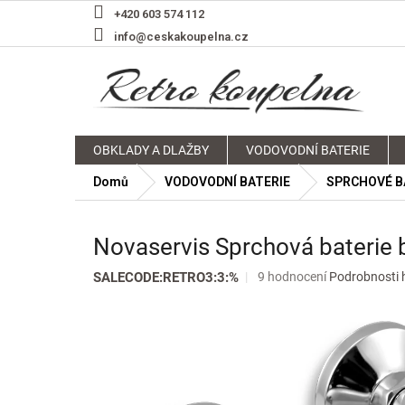
Přejít
+420 603 574 112
na
info@ceskakoupelna.cz
obsah
OBKLADY A DLAŽBY
VODOVODNÍ BATERIE
Domů
VODOVODNÍ BATERIE
SPRCHOVÉ B
Novaservis Sprchová baterie 
Průměrné
SALECODE:RETRO3:3:%
9 hodnocení
Podrobnosti 
hodnocení
produktu
je
3,4
z
5
hvězdiček.