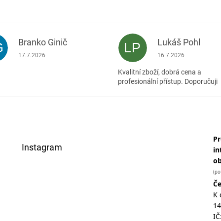
Branko Ginič
Lukáš Pohl
G
LP
Hodnocení obchodu je 5 z 5 hvězdiček.
Hodnocení obchodu je
17.7.2026
16.7.2026
Kvalitní zboží, dobrá cena a
profesionální přístup. Doporučuji
Pr
Instagram
in
o
(po
Če
K 
14
IČ