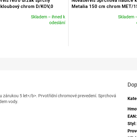
rvis retro držák sprchy
Novaservis Sprchová hadice 
 kloubový chrom D/KOV,0
Metalia 150 cm chrom MET/1
Skladem – ihned k
Skladem –
né
Průměrné
odeslání
ní
hodnocení
u
produktu
je
5,0
z
5
ek.
hvězdiček.
Dop
ou zárukou 5 let</b>. Prvotřídní chromové prevedení. Sprchová
Kate
dem vody.
Hmo
EAN
Styl
:
Prov