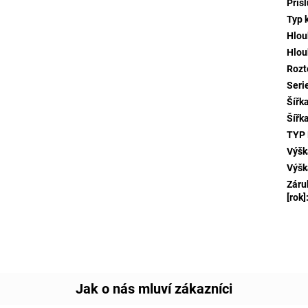
Přís
Typ 
Hlou
Hlou
Rozt
Seri
Šířk
Šířk
TYP
Výšk
Výšk
Záru
[rok]