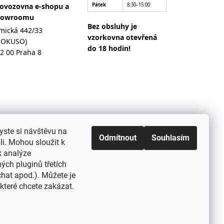
ovozovna e-shopu a
Pátek
8:30–15:00
howroomu
Bez obsluhy je
mická 442/33
vzorkovna otevřená
MOKUSO)
do 18 hodin!
2 00 Praha 8
yste si návštěvu na
Odmítnout
Souhlasím
i. Mohou sloužit k
k analýze
ých pluginů třetích
 chat apod.). Můžete je
které chcete zakázat.