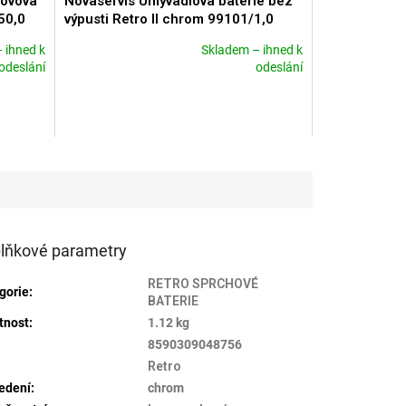
kovová
Novaservis Umyvadlová baterie bez
50,0
výpusti Retro II chrom 99101/1,0
 ihned k
Skladem – ihned k
Průměrné
odeslání
odeslání
hodnocení
produktu
je
4,3
z
5
hvězdiček.
lňkové parametry
RETRO SPRCHOVÉ
gorie
:
BATERIE
tnost
:
1.12 kg
:
8590309048756
Retro
edení
:
chrom