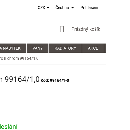
Přihlášení
CZK
Čeština
PODMÍNKY OCHRANY OSOBNÍCH ÚDAJŮ
REKLAMAČNÍ ŘÁD
NÁKUPNÍ
Prázdný košík
KOŠÍK
A NÁBYTEK
VANY
RADIATORY
AKCE
SPRCHOVÉ
ro II chrom 99164/1,0
om 99164/1,0
Kód:
99164/1-0
eslání