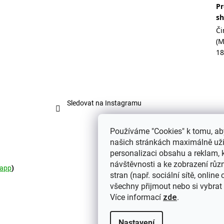
Pr
s
Či
(
18
Sledovat na Instagramu
Používáme "Cookies" k tomu, ab
našich stránkách maximálně užil
personalizaci obsahu a reklam, 
návštěvnosti a ke zobrazení různ
app
)
stran (např. sociální sítě, online
všechny přijmout nebo si vybrat 
Více informací
zde
.
Nastavení