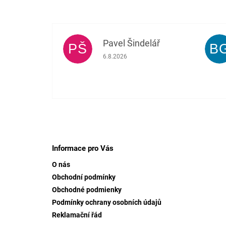
Pavel Šindelář
PŠ
B
Hodnocení obchodu je 5 z 5 hvězdiček.
6.8.2026
Z
á
p
Informace pro Vás
a
O nás
t
Obchodní podmínky
í
Obchodné podmienky
Podmínky ochrany osobních údajů
Reklamační řád