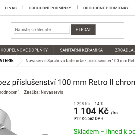
O NÁS
OBCHODNÍ PODMÍNKY
OBCHODNÉ PODMIENKY
HLEDAT
KOUPELNOVÉ DOPLŇKY
SANITÁRNÍ KERAMIKA
ZRCADLA 
ATERIE
Novaservis Sprchová baterie bez příslušenství 100 mm Ret
bez příslušenství 100 mm Retro II chr
hodnocení
Značka:
Novaservis
1 298 Kč
–14 %
1 104 Kč
/ ks
912 Kč bez DPH
Měrná
Skladem – ihned k od
cena: