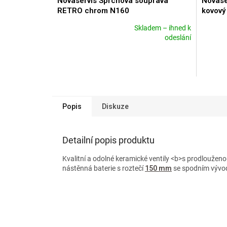
Novaservis Sprchová souprava
Novase
RETRO chrom N160
kovový
Skladem – ihned k
Průměrné
Průměr
odeslání
hodnocení
hodnoce
produktu
produkt
je
je
5,0
4,8
z
z
5
5
hvězdiček.
hvězdič
Popis
Diskuze
Detailní popis produktu
Kvalitní a odolné keramické ventily <b>s prodloužen
nástěnná baterie s roztečí
150 mm
se spodním vývo