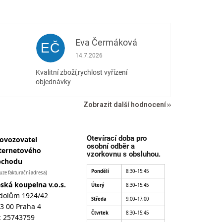
Eva Čermáková
EČ
 5 z 5 hvězdiček.
Hodnocení obchodu je 5 z 5 hvězdiček.
14.7.2026
Kvalitní zboží,rychlost vyřízení
objednávky
Zobrazit další hodnocení
Otevírací doba pro
ovozovatel
osobní odběr a
ternetového
vzorkovnu s obsluhou.
bchodu
Pondělí
8:30–15:45
uze fakturační adresa)
ská koupelna v.o.s.
Úterý
8:30–15:45
dolům 1924/42
Středa
9:00–17:00
3 00 Praha 4
Čtvrtek
8:30–15:45
: 25743759