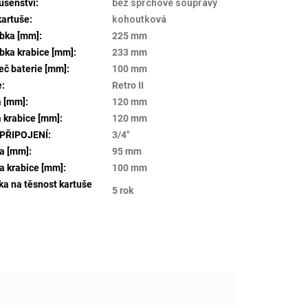
lušenství
:
bez sprchové soupravy
kartuše
:
kohoutková
bka [mm]
:
225 mm
bka krabice [mm]
:
233 mm
eč baterie [mm]
:
100 mm
e
:
Retro II
a [mm]
:
120 mm
a krabice [mm]
:
120 mm
 PŘIPOJENÍ
:
3/4"
a [mm]
:
95 mm
a krabice [mm]
:
100 mm
ka na těsnost kartuše
5 rok
: