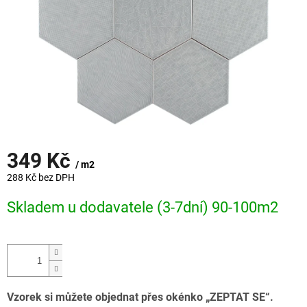
349 Kč
/ m2
288 Kč bez DPH
Měrná
Skladem u dodavatele (3-7dní) 90-100m2
cena:
Vzorek si můžete objednat přes okénko „ZEPTAT SE“.