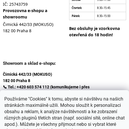
IČ: 25743759
Čtvrtek
8:30–15:45
Provozovna e-shopu a
showroomu
Pátek
8:30–15:00
Čimická 442/33 (MOKUSO)
Bez obsluhy je vzorkovna
182 00 Praha 8
otevřená do 18 hodin!
Showroom a sklad e-shopu:
Čimická 442/33 (MOKUSO)
182 00 Praha 8
📞 Tel.: +420 603 574 112 (komunikujeme i přes
Whatsapp
Používáme "Cookies" k tomu, abyste si návštěvu na našich
)
stránkách maximálně užili. Mohou sloužit k personalizaci
✉️ E-mail: info@ceskakoupelna.cz
obsahu a reklam, k analýze návštěvnosti a ke zobrazení
různých pluginů třetích stran (např. sociální sítě, online chat
apod.). Můžete je všechny přijmout nebo si vybrat které