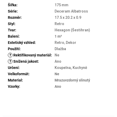
Šířka
:
175 mm
Série
:
Deceram Albatross
Rozměr
:
17.5 x 20.2 x 0.9
Styl
:
Retro
Tvar
:
Hexagon (Šestihran)
Balení
:
1 m²
Estetický vzhled
:
Retro
,
Dekor
Použití
:
Dlažba
?
Rektifikovaný materiál
:
Ne
?
Snížená jakost
:
Ano
Určení
:
Koupelna, Kuchyně
Velkoformát
:
Ne
Material
:
Mrazuvzdorný slinutý
Vzorky
:
Ano