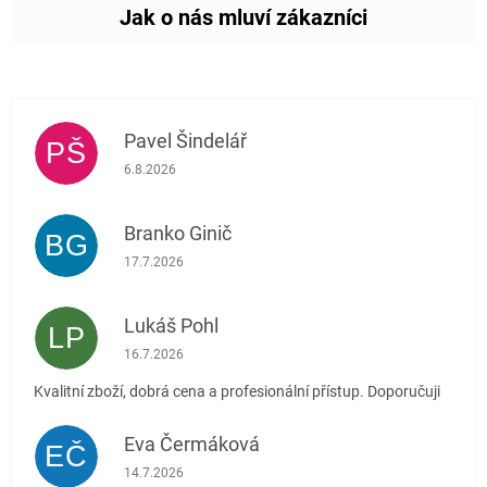
Pavel Šindelář
PŠ
Hodnocení obchodu je 5 z 5 hvězdiček.
6.8.2026
Branko Ginič
BG
Hodnocení obchodu je 5 z 5 hvězdiček.
17.7.2026
Lukáš Pohl
LP
Hodnocení obchodu je 5 z 5 hvězdiček.
16.7.2026
Kvalitní zboží, dobrá cena a profesionální přístup. Doporučuji
Eva Čermáková
EČ
Hodnocení obchodu je 5 z 5 hvězdiček.
14.7.2026