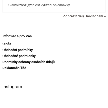
Kvalitní zboží,rychlost vyřízení objednávky
Zobrazit další hodnocení
Z
á
p
Informace pro Vás
a
O nás
t
Obchodní podmínky
í
Obchodné podmienky
Podmínky ochrany osobních údajů
Reklamační řád
Instagram