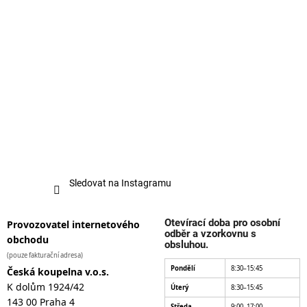
Sledovat na Instagramu
Otevírací doba pro osobní
Provozovatel internetového
odběr a vzorkovnu s
obchodu
obsluhou.
(pouze fakturační adresa)
Pondělí
8:30–15:45
Česká koupelna v.o.s.
K dolům 1924/42
Úterý
8:30–15:45
143 00 Praha 4
Středa
9:00–17:00