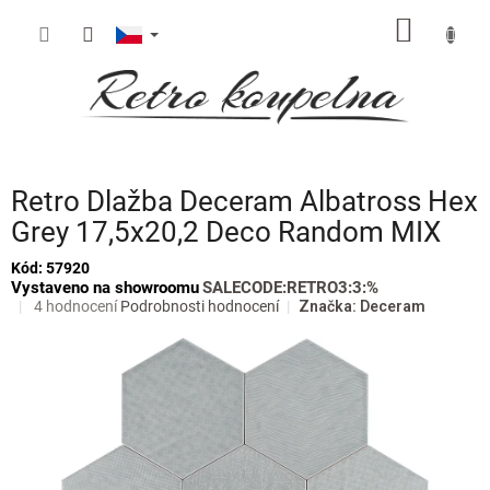
Přejít
NÁKUP
na
obsah
KOŠÍK
Retro Dlažba Deceram Albatross Hex
Grey 17,5x20,2 Deco Random MIX
Kód:
57920
Vystaveno na showroomu
SALECODE:RETRO3:3:%
Průměrné
4 hodnocení
Podrobnosti hodnocení
Značka:
Deceram
hodnocení
produktu
je
5,0
z
5
hvězdiček.