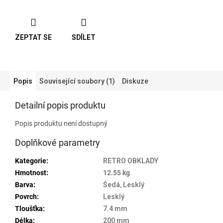
ZEPTAT SE
SDÍLET
Popis
Související soubory (1)
Diskuze
Detailní popis produktu
Popis produktu není dostupný
Doplňkové parametry
Kategorie
:
RETRO OBKLADY
Hmotnost
:
12.55 kg
Barva
:
Šedá
,
Lesklý
Povrch
:
Lesklý
Tloušťka
:
7.4 mm
Délka
:
200 mm