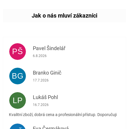
Pavel Šindelář
PŠ
Hodnocení obchodu je 5 z 5 hvězdiček.
6.8.2026
Branko Ginič
BG
Hodnocení obchodu je 5 z 5 hvězdiček.
17.7.2026
Lukáš Pohl
LP
Hodnocení obchodu je 5 z 5 hvězdiček.
16.7.2026
Kvalitní zboží, dobrá cena a profesionální přístup. Doporučuji
Eva Čermáková