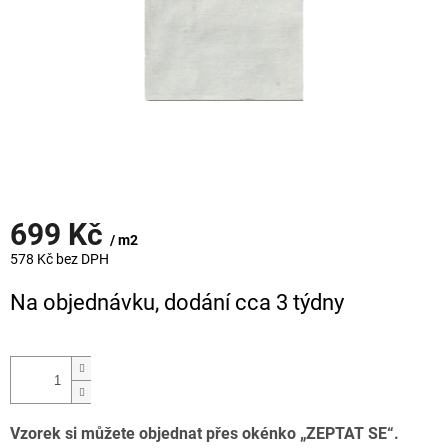
699 Kč
/ m2
578 Kč bez DPH
Měrná
Na objednávku, dodání cca 3 týdny
cena:
Vzorek si můžete objednat přes okénko „ZEPTAT SE“.