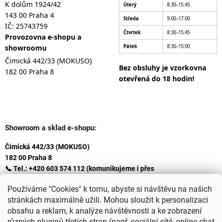
K dolům 1924/42
Úterý
8:30–15:45
143 00 Praha 4
Středa
9:00–17:00
IČ: 25743759
Čtvrtek
8:30–15:45
Provozovna e-shopu a
showroomu
Pátek
8:30–15:00
Čimická 442/33 (MOKUSO)
Bez obsluhy je vzorkovna
182 00 Praha 8
otevřená do 18 hodin!
Showroom a sklad e-shopu:
Čimická 442/33 (MOKUSO)
182 00 Praha 8
📞 Tel.: +420 603 574 112 (komunikujeme i přes
Whatsapp
Používáme "Cookies" k tomu, abyste si návštěvu na našich
)
stránkách maximálně užili. Mohou sloužit k personalizaci
✉️ E-mail: info@ceskakoupelna.cz
obsahu a reklam, k analýze návštěvnosti a ke zobrazení
různých pluginů třetích stran (např. sociální sítě, online chat