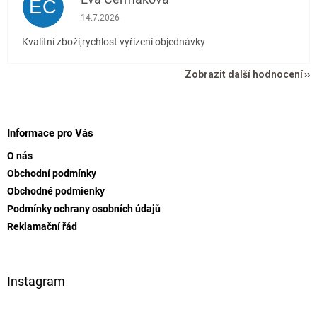
EČ
Hodnocení obchodu je 5 z 5 hvězdiček.
14.7.2026
Kvalitní zboží,rychlost vyřízení objednávky
Zobrazit další hodnocení
Z
á
p
Informace pro Vás
a
O nás
t
Obchodní podmínky
í
Obchodné podmienky
Podmínky ochrany osobních údajů
Reklamační řád
Instagram