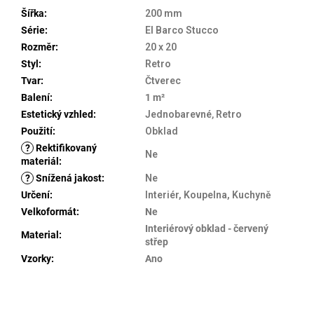
Šířka
:
200 mm
Série
:
El Barco Stucco
Rozměr
:
20 x 20
Styl
:
Retro
Tvar
:
Čtverec
Balení
:
1 m²
Estetický vzhled
:
Jednobarevné
,
Retro
Použití
:
Obklad
?
Rektifikovaný
Ne
materiál
:
?
Snížená jakost
:
Ne
Určení
:
Interiér, Koupelna, Kuchyně
Velkoformát
:
Ne
Interiérový obklad - červený
Material
:
střep
Vzorky
:
Ano