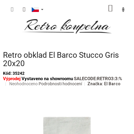
Přejít
NÁKUP
na
obsah
KOŠÍK
Retro obklad El Barco Stucco Gris
20x20
Kód:
35242
Výprodej
Vystaveno na showroomu
SALECODE:RETRO3:3:%
Průměrné
Neohodnoceno
Podrobnosti hodnocení
Značka:
El Barco
hodnocení
produktu
je
0,0
z
5
hvězdiček.