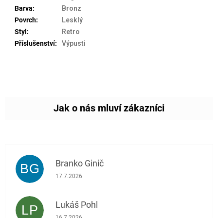
Barva
:
Bronz
Povrch
:
Lesklý
Styl
:
Retro
Příslušenství
:
Výpusti
Branko Ginič
BG
Hodnocení obchodu je 5 z 5 hvězdiček.
17.7.2026
Lukáš Pohl
LP
Hodnocení obchodu je 5 z 5 hvězdiček.
16.7.2026