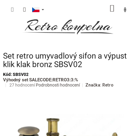
Přejít
NÁKUP
na
obsah
KOŠÍK
Set retro umyvadlový sifon a výpust
klik klak bronz SBSV02
Kód:
SBSV02
Výhodný set
SALECODE:RETRO3:3:%
Průměrné
27 hodnocení
Podrobnosti hodnocení
Značka:
Retro
hodnocení
produktu
je
4,9
z
5
hvězdiček.