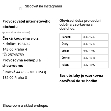
Sledovat na Instagramu
Otevírací doba pro osobní
Provozovatel internetového
odběr a vzorkovnu s
obchodu
obsluhou.
(pouze fakturační adresa)
Pondělí
8:30–15:45
Česká koupelna v.o.s.
K dolům 1924/42
Úterý
8:30–15:45
143 00 Praha 4
Středa
9:00–17:00
IČ: 25743759
Čtvrtek
8:30–15:45
Provozovna e-shopu a
showroomu
Pátek
8:30–15:00
Čimická 442/33 (MOKUSO)
Bez obsluhy je vzorkovna
182 00 Praha 8
otevřená do 18 hodin!
Showroom a sklad e-shopu: