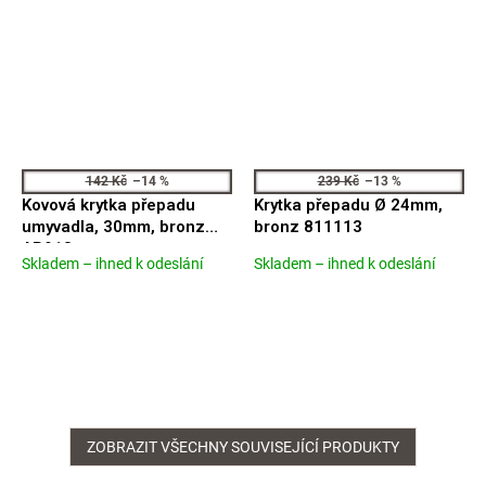
142 Kč
–14 %
239 Kč
–13 %
Kovová krytka přepadu
Krytka přepadu Ø 24mm,
umyvadla, 30mm, bronz
bronz 811113
AR913
Skladem – ihned k odeslání
Skladem – ihned k odeslání
Průměrné
Průměrné
hodnocení
hodnocení
produktu
produktu
je
je
5,0
4,9
z
z
5
5
hvězdiček.
hvězdiček.
ZOBRAZIT VŠECHNY SOUVISEJÍCÍ PRODUKTY