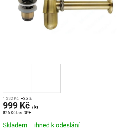
1 332 Kč
–25 %
999 Kč
/ ks
826 Kč bez DPH
Měrná
Skladem – ihned k odeslání
cena: