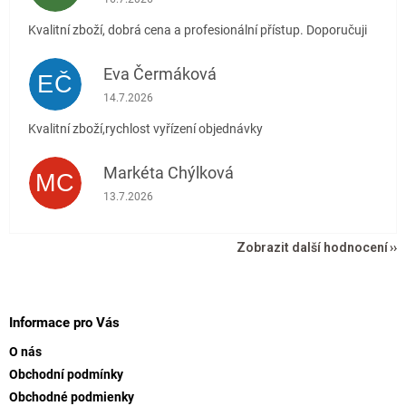
Kvalitní zboží, dobrá cena a profesionální přístup. Doporučuji
Eva Čermáková
EČ
Hodnocení obchodu je 5 z 5 hvězdiček.
14.7.2026
Kvalitní zboží,rychlost vyřízení objednávky
Markéta Chýlková
MC
Hodnocení obchodu je 5 z 5 hvězdiček.
13.7.2026
Zobrazit další hodnocení
Z
á
p
Informace pro Vás
a
O nás
t
Obchodní podmínky
í
Obchodné podmienky