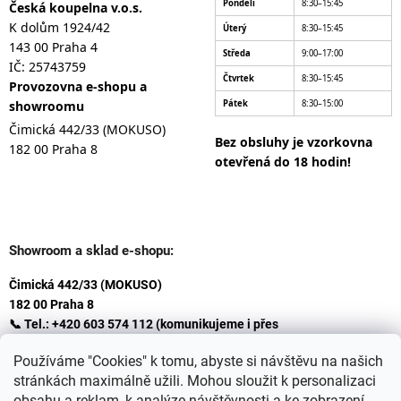
Pondělí
8:30–15:45
Česká koupelna v.o.s.
K dolům 1924/42
Úterý
8:30–15:45
143 00 Praha 4
Středa
9:00–17:00
IČ: 25743759
Čtvrtek
8:30–15:45
Provozovna e-shopu a
showroomu
Pátek
8:30–15:00
Čimická 442/33 (MOKUSO)
Bez obsluhy je vzorkovna
182 00 Praha 8
otevřená do 18 hodin!
Showroom a sklad e-shopu:
Čimická 442/33 (MOKUSO)
182 00 Praha 8
📞 Tel.: +420 603 574 112 (komunikujeme i přes
Whatsapp
Používáme "Cookies" k tomu, abyste si návštěvu na našich
)
stránkách maximálně užili. Mohou sloužit k personalizaci
✉️ E-mail: info@ceskakoupelna.cz
obsahu a reklam, k analýze návštěvnosti a ke zobrazení