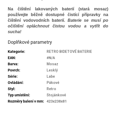
Na čištění lakovaných baterií (stará mosaz)
používejte běžně dostupné čistící přípravky na
čištění vodovodních baterií.
Baterie se musí po
očištění opláchnout čistou vodou a vytřít do
sucha!
Doplňkové parametry
Kategorie
:
RETRO BIDETOVÉ BATERIE
EAN
:
#N/A
Barva
:
Mosaz
Povrch
:
Lesklý
Série
:
Labe
Ovládání
:
Pákové
Styl
:
Retro
Typ umístění
:
Stojánkové
Rozměry balení v mm
:
423x238x81