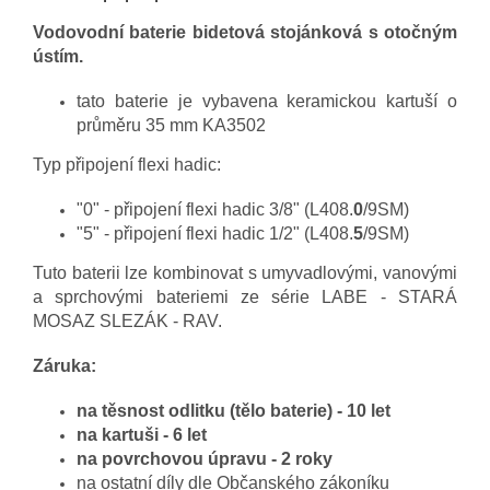
Vodovodní baterie bidetová stojánková s otočným
ústím.
tato baterie je vybavena keramickou kartuší o
průměru 35 mm KA3502
Typ připojení flexi hadic:
"0" - připojení flexi hadic 3/8" (L408.
0
/9SM)
"5" - připojení flexi hadic 1/2" (L408.
5
/9SM)
Tuto baterii lze kombinovat s
umyvadlov
ými, vanovými
a sprchovými bateriemi ze série LABE - STARÁ
MOSAZ SLEZÁK - RAV.
Záruka:
na těsnost odlitku (tělo baterie) - 10 let
na kartuši - 6 let
na povrchovou úpravu - 2 roky
na ostatní díly dle Občanského zákoníku