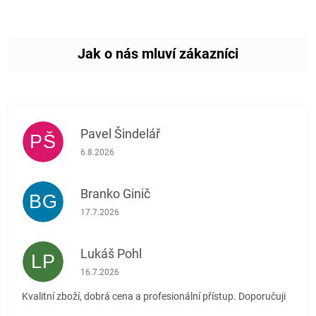
Pavel Šindelář
PŠ
Hodnocení obchodu je 5 z 5 hvězdiček.
6.8.2026
Branko Ginič
BG
Hodnocení obchodu je 5 z 5 hvězdiček.
17.7.2026
Lukáš Pohl
LP
Hodnocení obchodu je 5 z 5 hvězdiček.
16.7.2026
Kvalitní zboží, dobrá cena a profesionální přístup. Doporučuji