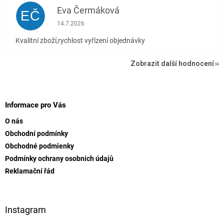
Eva Čermáková
EČ
Hodnocení obchodu je 5 z 5 hvězdiček.
14.7.2026
Kvalitní zboží,rychlost vyřízení objednávky
Zobrazit další hodnocení
Z
á
p
Informace pro Vás
a
O nás
t
Obchodní podmínky
í
Obchodné podmienky
Podmínky ochrany osobních údajů
Reklamační řád
Instagram