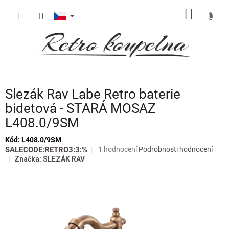
Přejít
NÁKUP
na
obsah
KOŠÍK
Slezák Rav Labe Retro baterie
bidetová - STARÁ MOSAZ
L408.0/9SM
Kód:
L408.0/9SM
Průměrné
SALECODE:RETRO3:3:%
1 hodnocení
Podrobnosti hodnocení
hodnocení
Značka:
SLEZÁK RAV
produktu
je
5,0
z
5
hvězdiček.