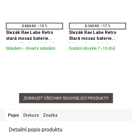
3 654 Kč
–18 %
5 163 Kč
–17 %
Slezák Rav Labe Retro
Slezák Rav Labe Retro
stará mosaz baterie
Stará mosaz baterie
umyvadlová stojánková
bidetová s otvíráním
Skladem – ihned k odeslání
Dodání obvykle 7–10 dnů
Průměrné
Průměrné
L426.0SM
odpadu L445.0SM
hodnocení
hodnocení
produktu
produktu
je
je
5,0
5,0
z
z
5
5
hvězdiček.
hvězdiček.
ZOBRAZIT VŠECHNY SOUVISEJÍCÍ PRODUKTY
Popis
Diskuze
Značka
Detailní popis produktu