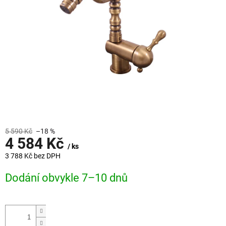
5 590 Kč
–18 %
4 584 Kč
/ ks
3 788 Kč bez DPH
Měrná
Dodání obvykle 7–10 dnů
cena: