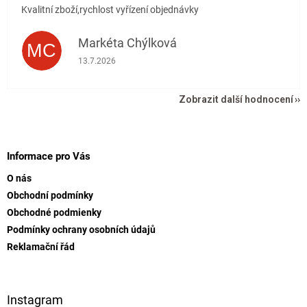
Kvalitní zboží,rychlost vyřízení objednávky
Markéta Chýlková
MC
Hodnocení obchodu je 5 z 5 hvězdiček.
13.7.2026
Zobrazit další hodnocení
Z
á
p
Informace pro Vás
a
O nás
t
Obchodní podmínky
í
Obchodné podmienky
Podmínky ochrany osobních údajů
Reklamační řád
Instagram