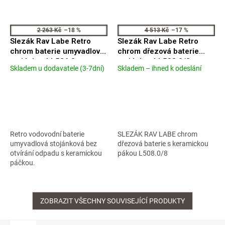
2 263 Kč
–18 %
4 513 Kč
–17 %
Slezák Rav Labe Retro
Slezák Rav Labe Retro
chrom baterie umyvadlová
chrom dřezová baterie
stojánková L526.0
stojánková L508.0/8
Skladem u dodavatele (3-7dní)
Skladem – ihned k odeslání
Průměrné
Průměrné
hodnocení
hodnocení
produktu
produktu
je
je
4,3
4,3
z
z
5
5
Retro vodovodní baterie
SLEZÁK RAV LABE chrom
hvězdiček.
hvězdiček.
umyvadlová stojánková bez
dřezová baterie s keramickou
otvírání odpadu s keramickou
pákou L508.0/8
páčkou.
ZOBRAZIT VŠECHNY SOUVISEJÍCÍ PRODUKTY