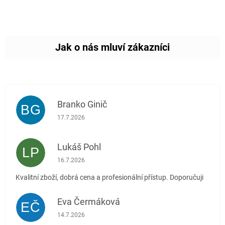
Branko Ginič
BG
Hodnocení obchodu je 5 z 5 hvězdiček.
17.7.2026
Lukáš Pohl
LP
Hodnocení obchodu je 5 z 5 hvězdiček.
16.7.2026
Kvalitní zboží, dobrá cena a profesionální přístup. Doporučuji
Eva Čermáková
EČ
Hodnocení obchodu je 5 z 5 hvězdiček.
14.7.2026