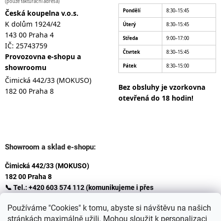
(pouze fakturační adresa)
Pondělí
8:30–15:45
Česká koupelna v.o.s.
K dolům 1924/42
Úterý
8:30–15:45
143 00 Praha 4
Středa
9:00–17:00
IČ: 25743759
Čtvrtek
8:30–15:45
Provozovna e-shopu a
showroomu
Pátek
8:30–15:00
Čimická 442/33 (MOKUSO)
Bez obsluhy je vzorkovna
182 00 Praha 8
otevřená do 18 hodin!
Showroom a sklad e-shopu:
Čimická 442/33 (MOKUSO)
182 00 Praha 8
📞 Tel.: +420 603 574 112 (komunikujeme i přes
Whatsapp
Používáme "Cookies" k tomu, abyste si návštěvu na našich
)
stránkách maximálně užili. Mohou sloužit k personalizaci
✉️ E-mail: info@ceskakoupelna.cz