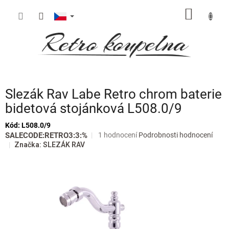
Přejít
NÁKUP
na
obsah
KOŠÍK
Slezák Rav Labe Retro chrom baterie
bidetová stojánková L508.0/9
Kód:
L508.0/9
Průměrné
SALECODE:RETRO3:3:%
1 hodnocení
Podrobnosti hodnocení
hodnocení
Značka:
SLEZÁK RAV
produktu
je
5,0
z
5
hvězdiček.