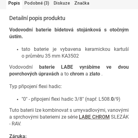
Popis
Podobné (3)
Diskuze
Značka
Detailní popis produktu
Vodovodní baterie bidetová stojánková s otočným
ústím.
tato baterie je vybavena keramickou kartuší
o průměru 35 mm KA3502
Vodovodní
baterie
LABE
vyrábíme
ve
dvou
povrchových
úpravách
a to
chrom
a
zlato
.
Typ připojení flexi hadic:
"0" - připojení flexi hadic 3/8" (např. L508.
0
/9)
Tuto baterii lze kombinovat s
umyvadlov
ými, vanovými
a sprchovými bateriemi ze série
LABE CHROM
SLEZÁK
- RAV.
Záruka: