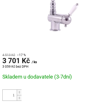
4 513 Kč
–17 %
3 701 Kč
/ ks
3 059 Kč bez DPH
Měrná
Skladem u dodavatele (3-7dní)
cena: