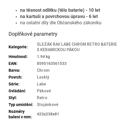
na těsnost odlitku (tělo baterie) - 10 let
na kartuši a povrchovou úpravu - 6 let
na ostatní díly dle Občanského zákoníku
Doplňkové parametry
SLEZÁK RAV LABE CHROM RETRO BATERIE
Kategorie
:
S KERAMICKOU PÁKOU
Hmotnost
:
1.94 kg
EAN
:
8595163561533
Barva
:
Chrom
Povrch
:
Lesklý
Série
:
Labe
Ovládání
:
Pákové
Styl
:
Retro
Typ umístění
:
Stojánkové
Rozměry
423x238x81
balení v mm
: