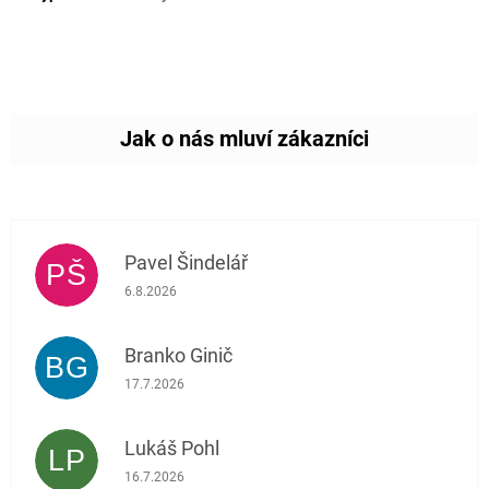
Pavel Šindelář
PŠ
Hodnocení obchodu je 5 z 5 hvězdiček.
6.8.2026
Branko Ginič
BG
Hodnocení obchodu je 5 z 5 hvězdiček.
17.7.2026
Lukáš Pohl
LP
Hodnocení obchodu je 5 z 5 hvězdiček.
16.7.2026