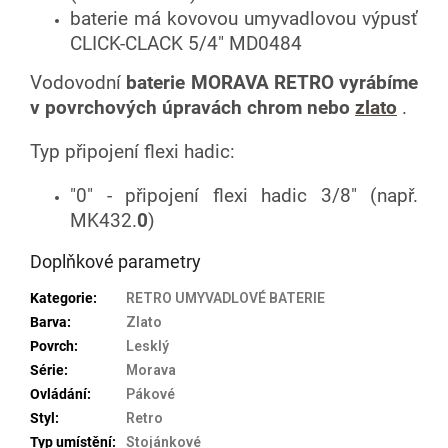
baterie má kovovou umyvadlovou výpusť
CLICK-CLACK 5/4" MD0484
Vodovodní
baterie MORAVA RETRO
vyrábíme
v
povrchových
úpravách
chrom nebo
zlato
.
Typ připojení flexi hadic:
"0" - připojení flexi hadic 3/8" (např.
MK432.
0
)
Doplňkové parametry
Kategorie
:
RETRO UMYVADLOVÉ BATERIE
Barva
:
Zlato
Povrch
:
Lesklý
Série
:
Morava
Ovládání
:
Pákové
Styl
:
Retro
Typ umístění
:
Stojánkové