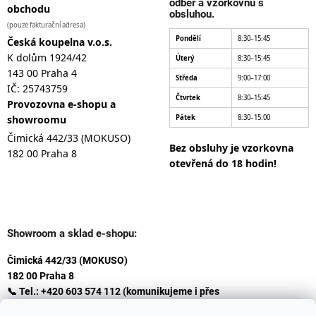
odběr a vzorkovnu s
obchodu
obsluhou.
(pouze fakturační adresa)
Pondělí
8:30–15:45
Česká koupelna v.o.s.
K dolům 1924/42
Úterý
8:30–15:45
143 00 Praha 4
Středa
9:00–17:00
IČ: 25743759
Čtvrtek
8:30–15:45
Provozovna e-shopu a
showroomu
Pátek
8:30–15:00
Čimická 442/33 (MOKUSO)
Bez obsluhy je vzorkovna
182 00 Praha 8
otevřená do 18 hodin!
Showroom a sklad e-shopu:
Čimická 442/33 (MOKUSO)
182 00 Praha 8
📞 Tel.: +420 603 574 112 (komunikujeme i přes
Whatsapp