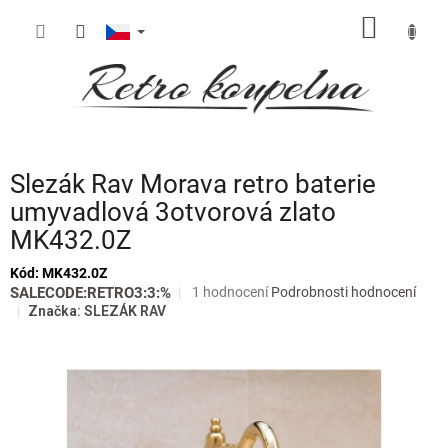
Přejít
NÁKUP
na
obsah
KOŠÍK
Slezák Rav Morava retro baterie
umyvadlová 3otvorová zlato
MK432.0Z
Kód:
MK432.0Z
Průměrné
SALECODE:RETRO3:3:%
1 hodnocení
Podrobnosti hodnocení
hodnocení
Značka:
SLEZÁK RAV
produktu
je
5,0
z
5
hvězdiček.