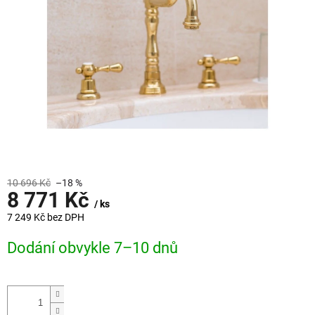
10 696 Kč
–18 %
8 771 Kč
/ ks
7 249 Kč bez DPH
Měrná
Dodání obvykle 7–10 dnů
cena: