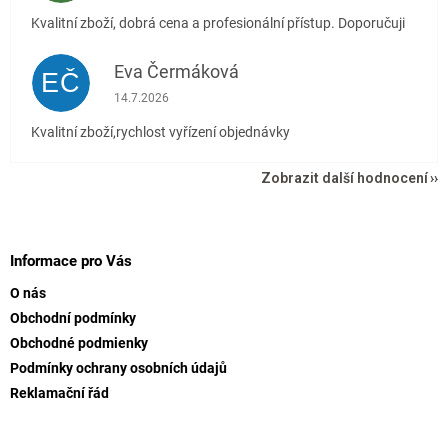
Kvalitní zboží, dobrá cena a profesionální přístup. Doporučuji
Eva Čermáková
EČ
Hodnocení obchodu je 5 z 5 hvězdiček.
14.7.2026
Kvalitní zboží,rychlost vyřízení objednávky
Zobrazit další hodnocení
Z
á
p
Informace pro Vás
a
O nás
t
Obchodní podmínky
í
Obchodné podmienky
Podmínky ochrany osobních údajů
Reklamační řád