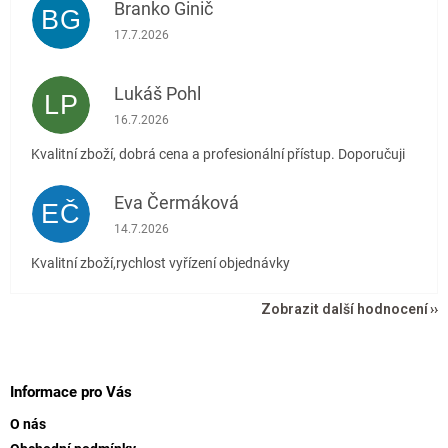
Branko Ginič
BG
Hodnocení obchodu je 5 z 5 hvězdiček.
17.7.2026
Lukáš Pohl
LP
Hodnocení obchodu je 5 z 5 hvězdiček.
16.7.2026
Kvalitní zboží, dobrá cena a profesionální přístup. Doporučuji
Eva Čermáková
EČ
Hodnocení obchodu je 5 z 5 hvězdiček.
14.7.2026
Kvalitní zboží,rychlost vyřízení objednávky
Zobrazit další hodnocení
Z
á
p
Informace pro Vás
a
O nás
t