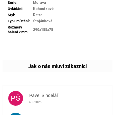
Série
:
Morava
Ovládání
:
Kohoutkové
Styl
:
Retro
Typ umístění
:
Stojánkové
Rozměry
290x155x75
balení v mm
:
Pavel Šindelář
PŠ
Hodnocení obchodu je 5 z 5 hvězdiček.
6.8.2026