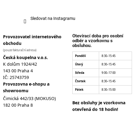
Sledovat na Instagramu
Otevírací doba pro osobní
Provozovatel internetového
odběr a vzorkovnu s
obchodu
obsluhou.
(pouze fakturační adresa)
Pondělí
8:30–15:45
Česká koupelna v.o.s.
K dolům 1924/42
Úterý
8:30–15:45
143 00 Praha 4
Středa
9:00–17:00
IČ: 25743759
Čtvrtek
8:30–15:45
Provozovna e-shopu a
showroomu
Pátek
8:30–15:00
Čimická 442/33 (MOKUSO)
Bez obsluhy je vzorkovna
182 00 Praha 8
otevřená do 18 hodin!