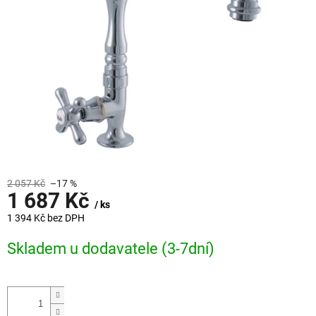
2 057 Kč
–17 %
1 687 Kč
/ ks
1 394 Kč bez DPH
Měrná
Skladem u dodavatele (3-7dní)
cena: