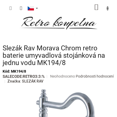
Přejít
NÁKUP
na
obsah
KOŠÍK
Slezák Rav Morava Chrom retro
baterie umyvadlová stojánková na
jednu vodu MK194/8
Kód:
MK194/8
Průměrné
SALECODE:RETRO3:3:%
Neohodnoceno
Podrobnosti hodnocení
hodnocení
Značka:
SLEZÁK RAV
produktu
je
0,0
z
5
hvězdiček.