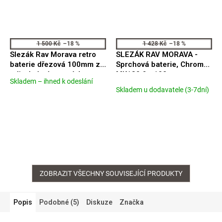
1 500 Kč
–18 %
1 428 Kč
–18 %
Slezák Rav Morava retro
SLEZÁK RAV MORAVA -
baterie dřezová 100mm ze
Sprchová baterie, Chrom
zdi s kulatým ramínkem
MK180.0 - 100 mm
Skladem – ihned k odeslání
Průměrné
MK101.0/21
Skladem u dodavatele (3-7dní)
hodnocení
produktu
je
4,5
z
5
hvězdiček.
ZOBRAZIT VŠECHNY SOUVISEJÍCÍ PRODUKTY
Popis
Podobné (5)
Diskuze
Značka