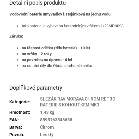
Detailní popis produktu
Vodovodní baterie umyvadlová stojánková na jednu vodu.
tato baterie je vybavena keramickým vrškem 1/2" MD0093
Záruka:
na těsnost odlitku (tělo baterie) - 10 let
na vršky - 2 roky
na povrchovou úpravu - 6 let
na ostatní díly dle Občanského zákoníku
Doplňkové parametry
SLEZÁK RAV MORAVA CHROM RETRO
Kategorie
:
BATERIE S KOHOUTKEM MK1
Hmotnost
:
1.43 kg
EAN
:
8595163543638
Barva
:
Chrom
Povrch
:
Lesklý