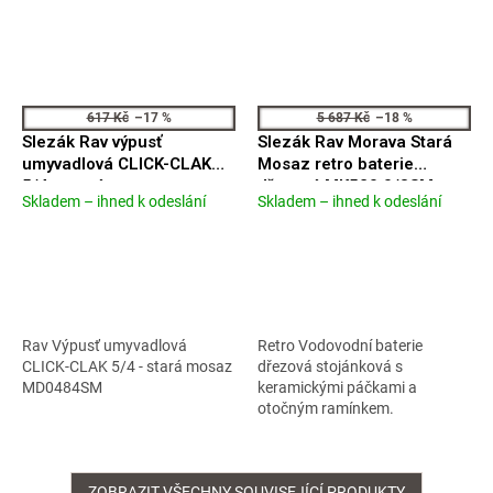
617 Kč
–17 %
5 687 Kč
–18 %
Slezák Rav výpusť
Slezák Rav Morava Stará
umyvadlová CLICK-CLAK
Mosaz retro baterie
5/4 - stará mosaz
dřezová MK520.0/8SM
Skladem – ihned k odeslání
Skladem – ihned k odeslání
Průměrné
Průměrné
MD0484SM
hodnocení
hodnocení
produktu
produktu
je
je
4,5
5,0
z
z
5
5
Rav Výpusť umyvadlová
Retro Vodovodní baterie
hvězdiček.
hvězdiček.
CLICK-CLAK 5/4 - stará mosaz
dřezová stojánková s
MD0484SM
keramickými páčkami a
otočným ramínkem.
ZOBRAZIT VŠECHNY SOUVISEJÍCÍ PRODUKTY