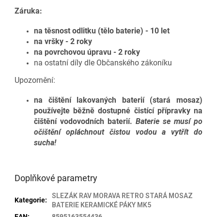
Záruka:
na těsnost odlitku (tělo baterie) - 10 let
na vršky - 2 roky
na povrchovou úpravu - 2 roky
na ostatní díly dle Občanského zákoníku
Upozornění:
na čištění lakovaných baterií (stará mosaz)
používejte běžně dostupné čistící přípravky na
čištění vodovodních baterií.
Baterie se musí po
očištění opláchnout čistou vodou a vytřít do
sucha!
Doplňkové parametry
SLEZÁK RAV MORAVA RETRO STARÁ MOSAZ
Kategorie
:
BATERIE KERAMICKÉ PÁKY MK5
EAN
:
8595163554436