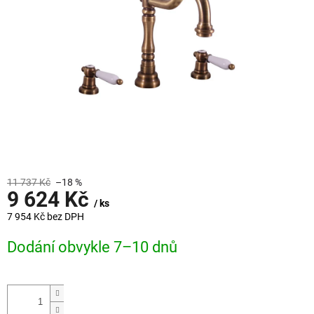
11 737 Kč
–18 %
9 624 Kč
/ ks
7 954 Kč bez DPH
Měrná
Dodání obvykle 7–10 dnů
cena: