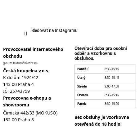
Sledovat na Instagramu
Otevírací doba pro osobní
Provozovatel internetového
odběr a vzorkovnu s
obchodu
obsluhou.
(pouze fakturační adresa)
Pondělí
8:30–15:45
Česká koupelna v.o.s.
K dolům 1924/42
Úterý
8:30–15:45
143 00 Praha 4
Středa
9:00–17:00
IČ: 25743759
Čtvrtek
8:30–15:45
Provozovna e-shopu a
showroomu
Pátek
8:30–15:00
Čimická 442/33 (MOKUSO)
Bez obsluhy je vzorkovna
182 00 Praha 8
otevřená do 18 hodin!