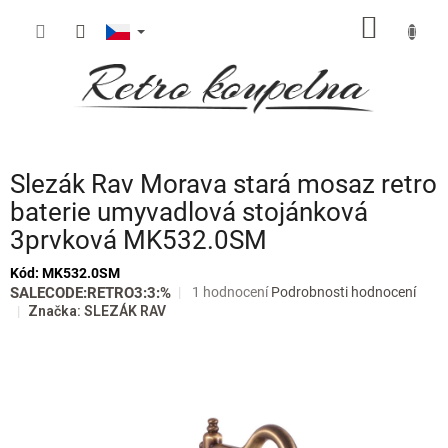
Přejít
NÁKUP
na
obsah
KOŠÍK
Slezák Rav Morava stará mosaz retro
baterie umyvadlová stojánková
3prvková MK532.0SM
Kód:
MK532.0SM
Průměrné
SALECODE:RETRO3:3:%
1 hodnocení
Podrobnosti hodnocení
hodnocení
Značka:
SLEZÁK RAV
produktu
je
5,0
z
5
hvězdiček.