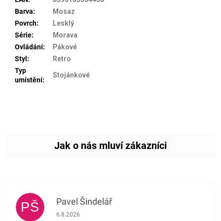
Barva
:
Mosaz
Povrch
:
Lesklý
Série
:
Morava
Ovládání
:
Pákové
Styl
:
Retro
Typ
Stojánkové
umístění
:
Pavel Šindelář
PŠ
Hodnocení obchodu je 5 z 5 hvězdiček.
6.8.2026