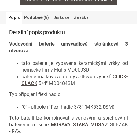
Popis
Podobné (8)
Diskuze
Značka
Detailní popis produktu
Vodovodní baterie umyvadlová stojánková 3
otvorová.
tato baterie je vybavena keramickými vršky od
německé firmy Flühs MD0093D
baterie má kovovou umyvadlovou výpusť
CLICK-
CLACK
5/4" MD0484SM
Typ připojení flexi hadic:
"0" - připojení flexi hadic 3/8" (MK532.
0
SM)
Tuto baterii lze kombinovat s vanovými a sprchovými
bateriemi ze série
MORAVA STARÁ MOSAZ
SLEZÁK
- RAV.