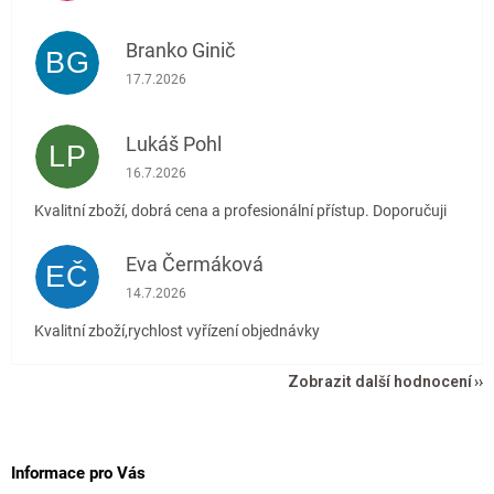
Branko Ginič
BG
Hodnocení obchodu je 5 z 5 hvězdiček.
17.7.2026
Lukáš Pohl
LP
Hodnocení obchodu je 5 z 5 hvězdiček.
16.7.2026
Kvalitní zboží, dobrá cena a profesionální přístup. Doporučuji
Eva Čermáková
EČ
Hodnocení obchodu je 5 z 5 hvězdiček.
14.7.2026
Kvalitní zboží,rychlost vyřízení objednávky
Zobrazit další hodnocení
Z
á
p
Informace pro Vás