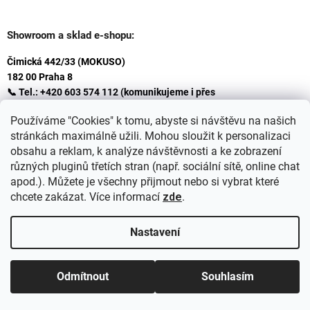
Showroom a sklad e-shopu:
Čimická 442/33 (MOKUSO)
182 00 Praha 8
📞 Tel.: +420 603 574 112 (komunikujeme i přes
Whatsapp
Používáme "Cookies" k tomu, abyste si návštěvu na našich
)
stránkách maximálně užili. Mohou sloužit k personalizaci
✉️ E-mail: info@ceskakoupelna.cz
obsahu a reklam, k analýze návštěvnosti a ke zobrazení
různých pluginů třetích stran (např. sociální sítě, online chat
apod.). Můžete je všechny přijmout nebo si vybrat které
chcete zakázat. Více informací
zde
.
Nastavení
Vytvořil Shoptet
+
plnenieshopu.cz
Odmítnout
Souhlasím
Copyright 2026
Retro koupelna
. Všechna práva vyhrazena.