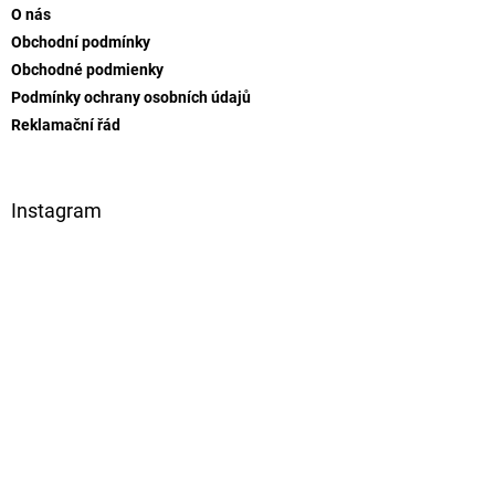
a
O nás
t
Obchodní podmínky
í
Obchodné podmienky
Podmínky ochrany osobních údajů
Reklamační řád
Instagram