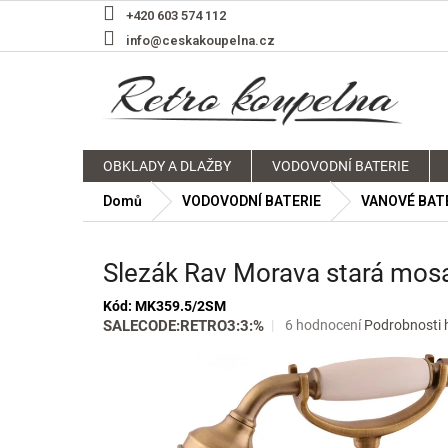
Přejít
+420 603 574 112
na
info@ceskakoupelna.cz
obsah
OBKLADY A DLAŽBY
VODOVODNÍ BATERIE
Domů
VODOVODNÍ BATERIE
VANOVÉ BAT
Slezák Rav Morava stará mos
Kód:
MK359.5/2SM
Průměrné
SALECODE:RETRO3:3:%
6 hodnocení
Podrobnosti 
hodnocení
produktu
je
5,0
z
5