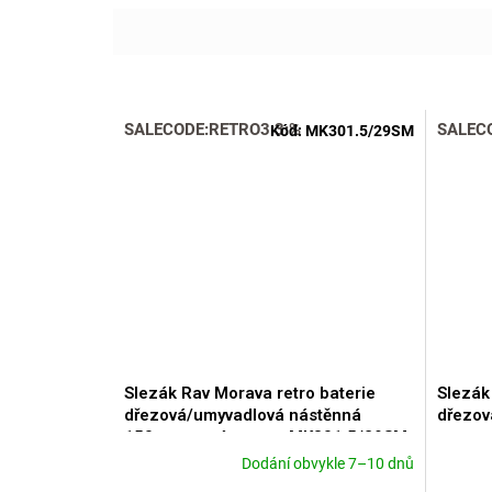
SALECODE:RETRO3:3:%
SALEC
Kód:
MK301.5/29SM
Slezák Rav Morava retro baterie
Slezák
dřezová/umyvadlová nástěnná
dřezov
150mm stará mosaz MK301.5/29SM
mosaz
Dodání obvykle 7–10 dnů
Průměrné
Průměr
hodnocení
hodnoce