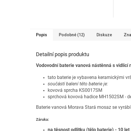
produktu
produkt
je
je
5,0
5,0
z
z
5
5
hvězdiček.
hvězdič
Popis
Podobné (12)
Diskuze
Zna
Detailní popis produktu
Vodovodní baterie vanová nástěnná s vidlicí 
tato baterie je vybavena keramickými 
součástí balení této baterie je:
kovová sprcha KS0017SM
sprchová kovová hadice MH1502SM - d
Baterie vanová Morava Stará mosaz se vyráb
Záruka:
na těsnost odlitku (tělo baterie) - 10 let