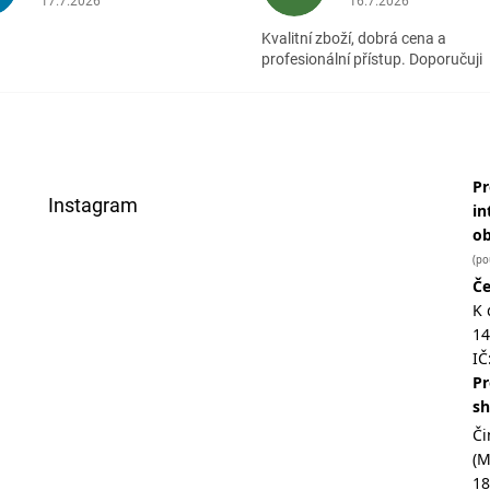
17.7.2026
16.7.2026
Kvalitní zboží, dobrá cena a
profesionální přístup. Doporučuji
Pr
Instagram
in
o
(po
Če
K 
14
IČ
Pr
s
Či
(
18