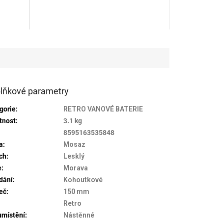
produktu
je
4,2
z
5
hvězdiček.
lňkové parametry
gorie
:
RETRO VANOVÉ BATERIE
tnost
:
3.1 kg
:
8595163535848
a
:
Mosaz
ch
:
Lesklý
e
:
Morava
dání
:
Kohoutkové
eč
:
150 mm
Retro
umístění
:
Nástěnné