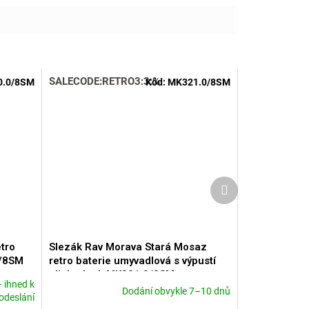
SALECODE:RETRO3:3:%
.0/8SM
Kód:
MK321.0/8SM
Další
produkt
tro
Slezák Rav Morava Stará Mosaz
0/8SM
retro baterie umyvadlová s výpustí
click-clack MK321.0/8SM
 ihned k
Dodání obvykle 7–10 dnů
Průměrné
odeslání
hodnocení