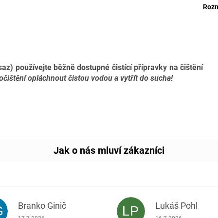
Rozm
saz) používejte běžně dostupné čistící přípravky na čištění
očištění opláchnout čistou vodou a vytřít do sucha!
Branko Ginič
Lukáš Pohl
G
LP
Hodnocení obchodu je 5 z 5 hvězdiček.
Hodnocení obchodu je