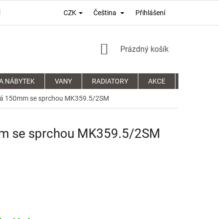
Přihlášení
CZK
Čeština
PODMÍNKY OCHRANY OSOBNÍCH ÚDAJŮ
REKLAMAČNÍ ŘÁD
NÁKUPNÍ
Prázdný košík
KOŠÍK
A NÁBYTEK
VANY
RADIATORY
AKCE
SPRCHOVÉ
ěnná 150mm se sprchou MK359.5/2SM
0mm se sprchou MK359.5/2SM