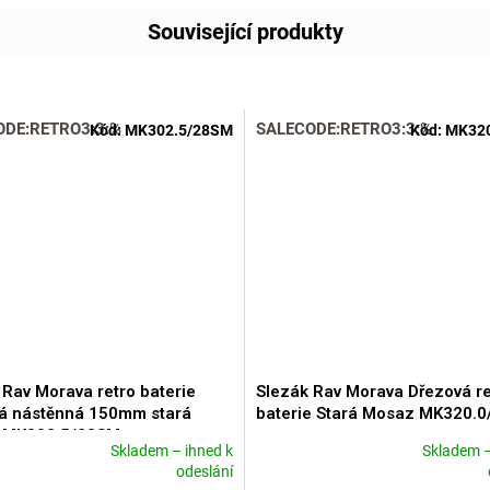
Související produkty
ODE:RETRO3:3:%
SALECODE:RETRO3:3:%
Kód:
MK302.5/28SM
Kód:
MK320
 Rav Morava retro baterie
Slezák Rav Morava Dřezová re
á nástěnná 150mm stará
baterie Stará Mosaz MK320.
 MK302.5/28SM
Skladem – ihned k
Skladem –
né
Průměrné
odeslání
ní
hodnocení