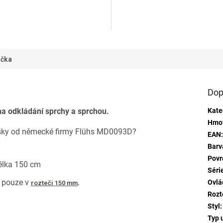
u
produktu
je
5,0
z
5
ek.
hvězdiček.
čka
Dop
na odkládání sprchy a sprchou.
Kate
Hmo
vršky od německé firmy Flühs MD0093D?
EAN
Barv
Povr
élka 150 cm
Séri
í pouze v
Ovlá
rozteči 150 mm
.
Rozt
Styl
:
Typ 