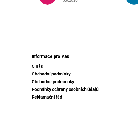
6.8.2026
Z
á
p
Informace pro Vás
a
O nás
t
Obchodní podmínky
í
Obchodné podmienky
Podmínky ochrany osobních údajů
Reklamační řád