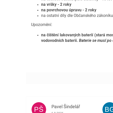
na vršky - 2 roky
na povrchovou úpravu - 2 roky
na ostatní díly dle Občanského zákoníku
Upozornění:
na čištění lakovaných baterií (stará mo
vodovodních baterií.
Baterie se musí po 
Pavel Šindelář
PŠ
B
Hodnocení obchodu je 5 z 5 hvězdiček.