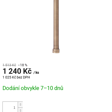
1 513 Kč
–18 %
1 240 Kč
/ ks
1 025 Kč bez DPH
Měrná
Dodání obvykle 7–10 dnů
cena: