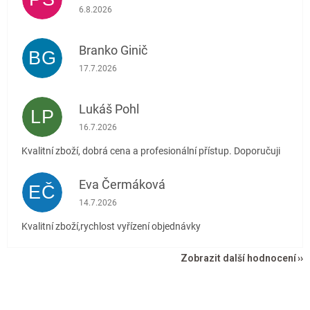
Hodnocení obchodu je 5 z 5 hvězdiček.
6.8.2026
Branko Ginič
BG
Hodnocení obchodu je 5 z 5 hvězdiček.
17.7.2026
Lukáš Pohl
LP
Hodnocení obchodu je 5 z 5 hvězdiček.
16.7.2026
Kvalitní zboží, dobrá cena a profesionální přístup. Doporučuji
Eva Čermáková
EČ
Hodnocení obchodu je 5 z 5 hvězdiček.
14.7.2026
Kvalitní zboží,rychlost vyřízení objednávky
Zobrazit další hodnocení
Z
á