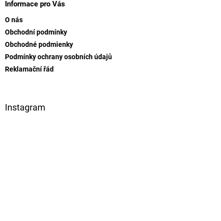
p
Informace pro Vás
a
O nás
t
Obchodní podmínky
í
Obchodné podmienky
Podmínky ochrany osobních údajů
Reklamační řád
Instagram