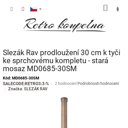
Přejít
NÁKUP
na
obsah
KOŠÍK
Slezák Rav prodloužení 30 cm k tyči
ke sprchovému kompletu - stará
mosaz MD0685-30SM
Kód:
MD0685-30SM
Průměrné
SALECODE:RETRO3:3:%
2 hodnocení
Podrobnosti hodnocení
hodnocení
Značka:
SLEZÁK RAV
produktu
je
5,0
z
5
hvězdiček.