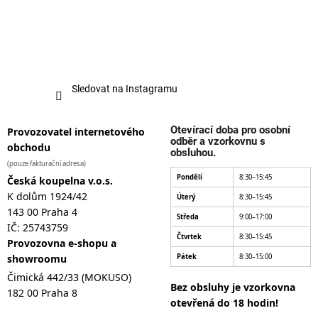
Sledovat na Instagramu
Otevírací doba pro osobní
Provozovatel internetového
odběr a vzorkovnu s
obchodu
obsluhou.
(pouze fakturační adresa)
Pondělí
8:30–15:45
Česká koupelna v.o.s.
K dolům 1924/42
Úterý
8:30–15:45
143 00 Praha 4
Středa
9:00–17:00
IČ: 25743759
Čtvrtek
8:30–15:45
Provozovna e-shopu a
showroomu
Pátek
8:30–15:00
Čimická 442/33 (MOKUSO)
Bez obsluhy je vzorkovna
182 00 Praha 8
otevřená do 18 hodin!