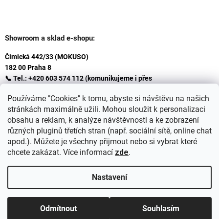
Showroom a sklad e-shopu:
Čimická 442/33 (MOKUSO)
182 00 Praha 8
📞 Tel.: +420 603 574 112 (komunikujeme i přes
Whatsapp
Používáme "Cookies" k tomu, abyste si návštěvu na našich
)
stránkách maximálně užili. Mohou sloužit k personalizaci
✉️ E-mail: info@ceskakoupelna.cz
obsahu a reklam, k analýze návštěvnosti a ke zobrazení
různých pluginů třetích stran (např. sociální sítě, online chat
apod.). Můžete je všechny přijmout nebo si vybrat které
chcete zakázat. Více informací
zde
.
Nastavení
Vytvořil Shoptet
+
plnenieshopu.cz
Odmítnout
Souhlasím
Copyright 2026
Retro koupelna
. Všechna práva vyhrazena.