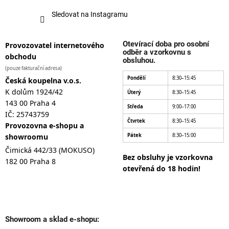
Sledovat na Instagramu
Otevírací doba pro osobní
Provozovatel internetového
odběr a vzorkovnu s
obchodu
obsluhou.
(pouze fakturační adresa)
Pondělí
8:30–15:45
Česká koupelna v.o.s.
K dolům 1924/42
Úterý
8:30–15:45
143 00 Praha 4
Středa
9:00–17:00
IČ: 25743759
Čtvrtek
8:30–15:45
Provozovna e-shopu a
showroomu
Pátek
8:30–15:00
Čimická 442/33 (MOKUSO)
Bez obsluhy je vzorkovna
182 00 Praha 8
otevřená do 18 hodin!
Showroom a sklad e-shopu: