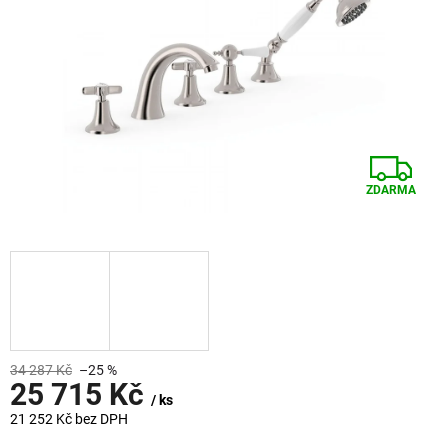
Z
ZDARMA
D
A
R
M
A
34 287 Kč
–25 %
25 715 Kč
/ ks
21 252 Kč bez DPH
Měrná