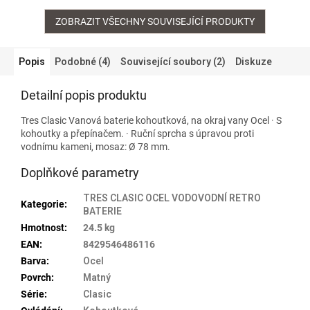
ZOBRAZIT VŠECHNY SOUVISEJÍCÍ PRODUKTY
Popis
Podobné (4)
Související soubory (2)
Diskuze
Detailní popis produktu
Tres Clasic Vanová baterie kohoutková, na okraj vany Ocel · S
kohoutky a přepínačem. · Ruční sprcha s úpravou proti
vodnímu kameni, mosaz: Ø 78 mm.
Doplňkové parametry
TRES CLASIC OCEL VODOVODNÍ RETRO
Kategorie
:
BATERIE
Hmotnost
:
24.5 kg
EAN
:
8429546486116
Barva
:
Ocel
Povrch
:
Matný
Série
:
Clasic