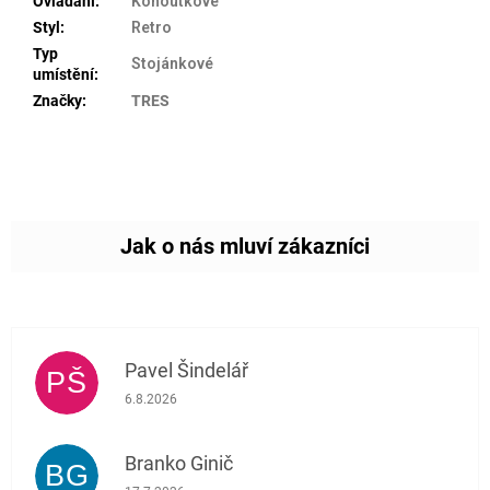
Ovládání
:
Kohoutkové
Styl
:
Retro
Typ
Stojánkové
umístění
:
Značky
:
TRES
Pavel Šindelář
PŠ
Hodnocení obchodu je 5 z 5 hvězdiček.
6.8.2026
Branko Ginič
BG
Hodnocení obchodu je 5 z 5 hvězdiček.