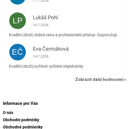
17.7.2026
Lukáš Pohl
LP
Hodnocení obchodu je 5 z 5 hvězdiček.
16.7.2026
Kvalitní zboží, dobrá cena a profesionální přístup. Doporučuji
Eva Čermáková
EČ
Hodnocení obchodu je 5 z 5 hvězdiček.
14.7.2026
Kvalitní zboží,rychlost vyřízení objednávky
Zobrazit další hodnocení
Z
á
p
Informace pro Vás
a
O nás
t
Obchodní podmínky
í
Obchodné podmienky