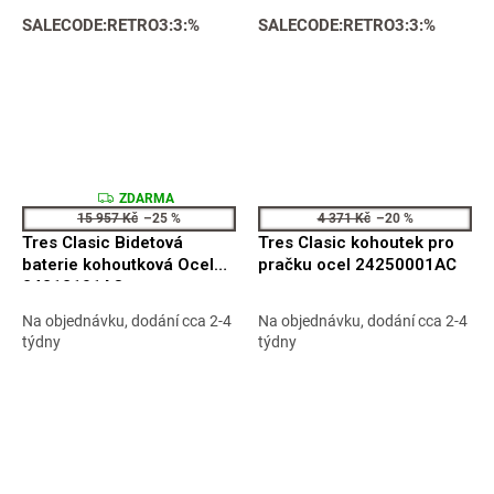
SALECODE:RETRO3:3:%
SALECODE:RETRO3:3:%
Z
ZDARMA
D
15 957 Kč
–25 %
4 371 Kč
–20 %
A
Tres Clasic Bidetová
Tres Clasic kohoutek pro
R
M
baterie kohoutková Ocel
pračku ocel 24250001AC
A
24212101AC
Na objednávku, dodání cca 2-4
Na objednávku, dodání cca 2-4
týdny
týdny