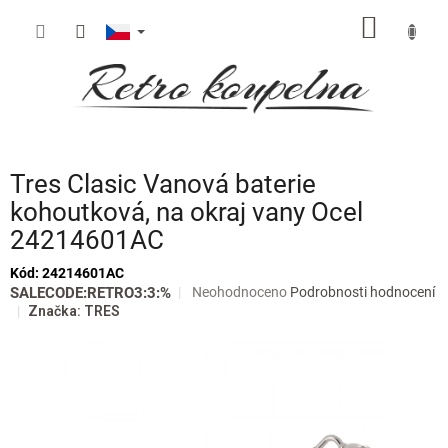
Přejít
NÁKUP
na
obsah
KOŠÍK
Tres Clasic Vanová baterie
kohoutková, na okraj vany Ocel
24214601AC
Kód:
24214601AC
Průměrné
SALECODE:RETRO3:3:%
Neohodnoceno
Podrobnosti hodnocení
hodnocení
Značka:
TRES
produktu
je
0,0
z
5
hvězdiček.