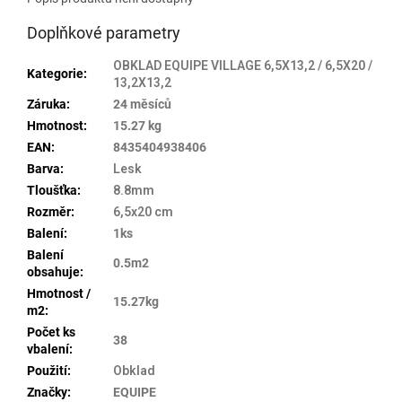
Doplňkové parametry
OBKLAD EQUIPE VILLAGE 6,5X13,2 / 6,5X20 /
Kategorie
:
13,2X13,2
Záruka
:
24 měsíců
Hmotnost
:
15.27 kg
EAN
:
8435404938406
Barva
:
Lesk
Tloušťka
:
8.8mm
Rozměr
:
6,5x20 cm
Balení
:
1ks
Balení
0.5m2
obsahuje
:
Hmotnost /
15.27kg
m2
:
Počet ks
38
vbalení
:
Použití
:
Obklad
Značky
:
EQUIPE