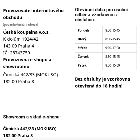
Otevírací doba pro osobní
Provozovatel internetového
odběr a vzorkovnu s
obchodu
obsluhou.
(pouze fakturační adresa)
Pondělí
8:30–15:45
Česká koupelna v.o.s.
K dolům 1924/42
Úterý
8:30–15:45
143 00 Praha 4
Středa
9:00–17:00
IČ: 25743759
Čtvrtek
8:30–15:45
Provozovna e-shopu a
showroomu
Pátek
8:30–15:00
Čimická 442/33 (MOKUSO)
Bez obsluhy je vzorkovna
182 00 Praha 8
otevřená do 18 hodin!
Showroom a sklad e-shopu:
Čimická 442/33 (MOKUSO)
182 00 Praha 8