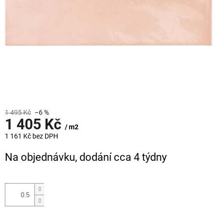
1 495 Kč
–6 %
1 405 Kč
/ m2
1 161 Kč bez DPH
Měrná
Na objednávku, dodání cca 4 týdny
cena: