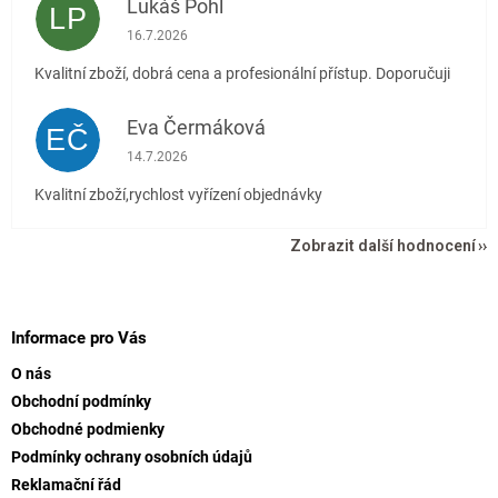
Lukáš Pohl
LP
Hodnocení obchodu je 5 z 5 hvězdiček.
16.7.2026
Kvalitní zboží, dobrá cena a profesionální přístup. Doporučuji
Eva Čermáková
EČ
Hodnocení obchodu je 5 z 5 hvězdiček.
14.7.2026
Kvalitní zboží,rychlost vyřízení objednávky
Zobrazit další hodnocení
Z
á
p
Informace pro Vás
a
O nás
t
Obchodní podmínky
í
Obchodné podmienky
Podmínky ochrany osobních údajů
Reklamační řád