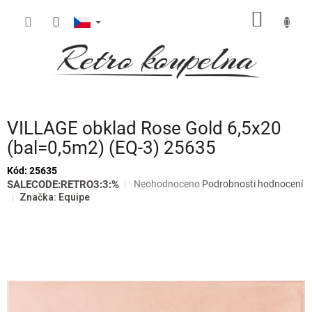
Přejít
NÁKUP
na
obsah
KOŠÍK
VILLAGE obklad Rose Gold 6,5x20
(bal=0,5m2) (EQ-3) 25635
Kód:
25635
Průměrné
SALECODE:RETRO3:3:%
Neohodnoceno
Podrobnosti hodnocení
hodnocení
Značka:
Equipe
produktu
je
0,0
z
5
hvězdiček.