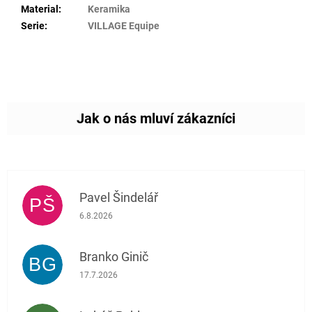
Material
:
Keramika
Serie
:
VILLAGE Equipe
Pavel Šindelář
PŠ
Hodnocení obchodu je 5 z 5 hvězdiček.
6.8.2026
Branko Ginič
BG
Hodnocení obchodu je 5 z 5 hvězdiček.
17.7.2026