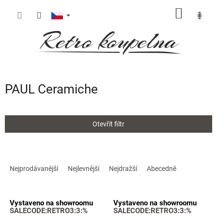
Přejít
NÁKUP
na
obsah
KOŠÍK
PAUL Ceramiche
Otevřít filtr
Ř
a
Nejprodávanější
Nejlevnější
Nejdražší
Abecedně
z
e
V
n
Vystaveno na showroomu
Vystaveno na showroomu
ý
í
SALECODE:RETRO3:3:%
SALECODE:RETRO3:3:%