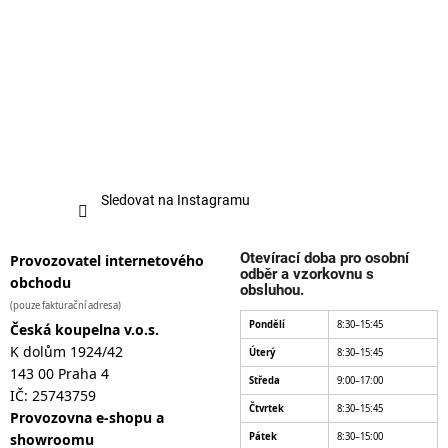
Sledovat na Instagramu
Otevírací doba pro osobní
Provozovatel internetového
odběr a vzorkovnu s
obchodu
obsluhou.
(pouze fakturační adresa)
Pondělí
8:30–15:45
Česká koupelna v.o.s.
K dolům 1924/42
Úterý
8:30–15:45
143 00 Praha 4
Středa
9:00–17:00
IČ: 25743759
Čtvrtek
8:30–15:45
Provozovna e-shopu a
showroomu
Pátek
8:30–15:00