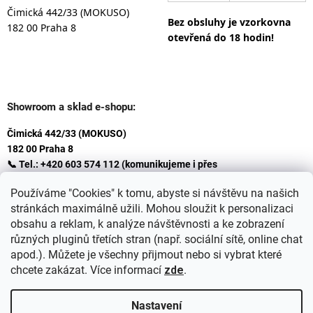
Čimická 442/33 (MOKUSO)
Bez obsluhy je vzorkovna
182 00 Praha 8
otevřená do 18 hodin!
Showroom a sklad e-shopu:
Čimická 442/33 (MOKUSO)
182 00 Praha 8
📞 Tel.: +420 603 574 112 (komunikujeme i přes
Whatsapp
Používáme "Cookies" k tomu, abyste si návštěvu na našich
)
stránkách maximálně užili. Mohou sloužit k personalizaci
✉️ E-mail: info@ceskakoupelna.cz
obsahu a reklam, k analýze návštěvnosti a ke zobrazení
různých pluginů třetích stran (např. sociální sítě, online chat
apod.). Můžete je všechny přijmout nebo si vybrat které
chcete zakázat. Více informací
zde
.
Nastavení
Vytvořil Shoptet
+
plnenieshopu.cz