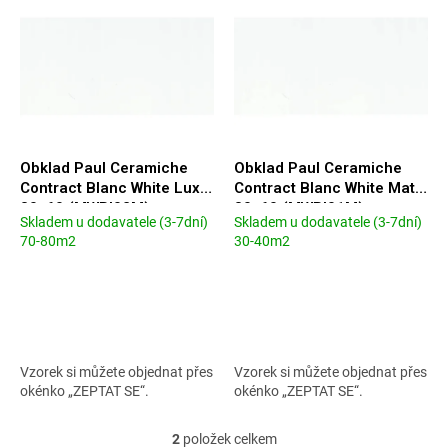
p
p
i
r
s
o
p
d
r
u
o
k
d
t
u
ů
Obklad Paul Ceramiche
Obklad Paul Ceramiche
k
Contract Blanc White Lux.
Contract Blanc White Matt.
t
30x60 (MWBI02M)
30x60 (MWBI01M)
Skladem u dodavatele (3-7dní)
Skladem u dodavatele (3-7dní)
ů
Průměrné
Průměrné
70-80m2
30-40m2
hodnocení
hodnocení
produktu
produktu
je
je
5,0
5,0
z
z
5
5
hvězdiček.
hvězdiček.
Vzorek si můžete objednat přes
Vzorek si můžete objednat přes
okénko „ZEPTAT SE“.
okénko „ZEPTAT SE“.
2
položek celkem
O