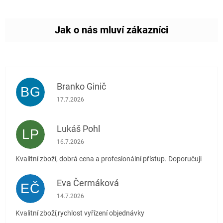
Branko Ginič
BG
Hodnocení obchodu je 5 z 5 hvězdiček.
17.7.2026
Lukáš Pohl
LP
Hodnocení obchodu je 5 z 5 hvězdiček.
16.7.2026
Kvalitní zboží, dobrá cena a profesionální přístup. Doporučuji
Eva Čermáková
EČ
Hodnocení obchodu je 5 z 5 hvězdiček.
14.7.2026
Kvalitní zboží,rychlost vyřízení objednávky