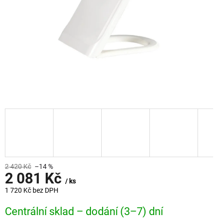
2 420 Kč
–14 %
2 081 Kč
/ ks
1 720 Kč bez DPH
Měrná
Centrální sklad – dodání (3–7) dní
cena: