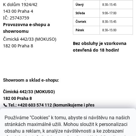
K dolům 1924/42
Úterý
8:30–15:45
143 00 Praha 4
Středa
9:00–17:00
IČ: 25743759
Čtvrtek
8:30–15:45
Provozovna e-shopu a
showroomu
Pátek
8:30–15:00
Čimická 442/33 (MOKUSO)
Bez obsluhy je vzorkovna
182 00 Praha 8
otevřená do 18 hodin!
Showroom a sklad e-shopu:
Čimická 442/33 (MOKUSO)
182 00 Praha 8
📞 Tel.: +420 603 574 112 (komunikujeme i přes
Whatsapp
Používáme "Cookies" k tomu, abyste si návštěvu na našich
)
stránkách maximálně užili. Mohou sloužit k personalizaci
✉️ E-mail: info@ceskakoupelna.cz
obsahu a reklam, k analýze návštěvnosti a ke zobrazení