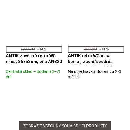
8 890 Kč
–14 %
8 890 Kč
–14 %
ANTIK závěsná retro WC
ANTIK retro WC mísa
mísa, 36x53cm, bílá AN320
kombi, zadní/spodní
odpad, 37x63cm, bílá
Centrální sklad – dodání (3–7)
Na objednávku, dodání za 2-3
AN360
Průměrné
Průměrné
dní
měsíce
hodnocení
hodnocení
produktu
produktu
je
je
3,8
4,0
z
z
5
5
hvězdiček.
hvězdiček.
ZOBRAZIT VŠECHNY SOUVISEJÍCÍ PRODUKTY