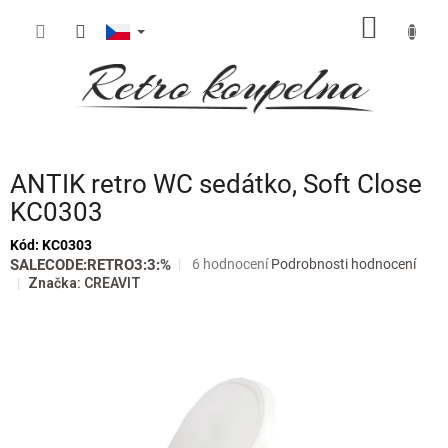
Přejít
NÁKUP
na
obsah
KOŠÍK
ANTIK retro WC sedátko, Soft Close
KC0303
Kód:
KC0303
Průměrné
SALECODE:RETRO3:3:%
6 hodnocení
Podrobnosti hodnocení
hodnocení
Značka:
CREAVIT
produktu
je
4,7
z
5
hvězdiček.