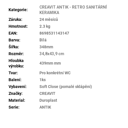
CREAVIT ANTIK - RETRO SANITÁRNÍ
Kategorie
:
KERAMIKA
Záruka
:
24 měsíců
Hmotnost
:
2.3 kg
EAN
:
8698531143147
Barva
:
Bílá
Šířka
:
348mm
Rozměr
:
34,8x43,9 cm
Hloubka
439mm mm
výrobku
:
Tvar
:
Pro konkrétní WC
Balení
:
1ks
Vybavení
:
Soft Close (pomalé sklápění)
Značky
:
CREAVIT
Material
:
Duroplast
Serie
:
ANTIK