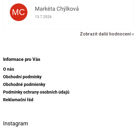
Markéta Chýlková
MC
Hodnocení obchodu je 5 z 5 hvězdiček.
13.7.2026
Zobrazit další hodnocení
Z
á
p
Informace pro Vás
a
O nás
t
Obchodní podmínky
í
Obchodné podmienky
Podmínky ochrany osobních údajů
Reklamační řád
Instagram