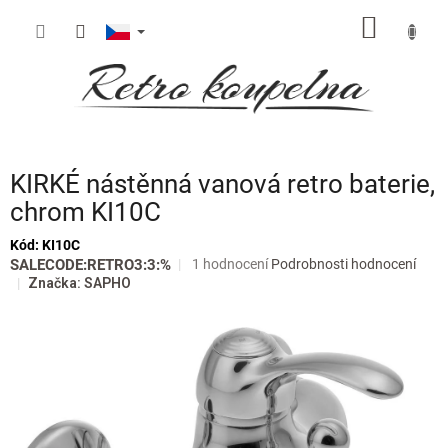
Přejít
NÁKUP
na
obsah
KOŠÍK
KIRKÉ nástěnná vanová retro baterie,
chrom KI10C
Kód:
KI10C
Průměrné
SALECODE:RETRO3:3:%
1 hodnocení
Podrobnosti hodnocení
hodnocení
Značka:
SAPHO
produktu
je
5,0
z
5
hvězdiček.