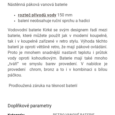
Nástěnná páková vanová baterie
rozteč přívodů vody
150 mm
balení neobsahuje ruční sprchu a hadici
Vodovodní baterie Kirké se svým designem řadí mezi
baterie, které můžete použít jak v moderní koupelně,
tak i v koupelně zařízené v retro stylu. Výhoda těchto
baterií je oproti většině retro, že mají pákové ovládání.
Proto je mnohem snadnější nastavit teplotu i průtok
vody oproti kohoutkovým. Baterie mají také mnoho
„tváří“ ve smyslu barev provedení. V nabídce je
provedení chrom, bronz a to i v kombinaci s bílou
páčkou.
Prodloužená záruka na těsnost baterií
Doplňkové parametry
Kategorie
:
RETRO VANOVÉ BATERIE