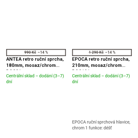
990 Kč
–14 %
1 290 Kč
–14 %
ANTEA retro ruční sprcha,
EPOCA retro ruční sprcha,
180mm, mosaz/chrom
210mm, mosaz/chrom
DOC21
DOC101
Centrální sklad – dodání (3–7)
Centrální sklad – dodání (3–7)
Průměrné
Průměrné
dní
dní
hodnocení
hodnocení
produktu
produktu
je
je
4,9
5,0
z
z
5
5
hvězdiček.
hvězdiček.
EPOCA ruční sprchová hlavice,
chrom 1 funkce: déšť