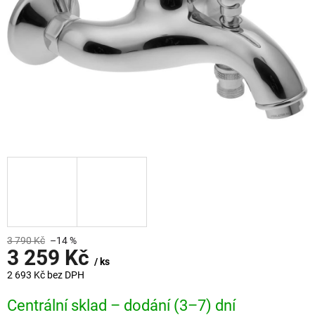
3 790 Kč
–14 %
3 259 Kč
/ ks
2 693 Kč bez DPH
Měrná
Centrální sklad – dodání (3–7) dní
cena: