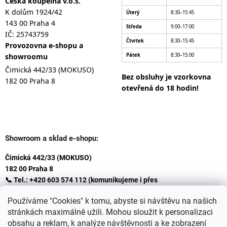
Česká koupelna v.o.s.
K dolům 1924/42
Úterý
8:30–15:45
143 00 Praha 4
Středa
9:00–17:00
IČ: 25743759
Čtvrtek
8:30–15:45
Provozovna e-shopu a
showroomu
Pátek
8:30–15:00
Čimická 442/33 (MOKUSO)
Bez obsluhy je vzorkovna
182 00 Praha 8
otevřená do 18 hodin!
Showroom a sklad e-shopu:
Čimická 442/33 (MOKUSO)
182 00 Praha 8
📞 Tel.: +420 603 574 112 (komunikujeme i přes
Whatsapp
Používáme "Cookies" k tomu, abyste si návštěvu na našich
)
stránkách maximálně užili. Mohou sloužit k personalizaci
✉️ E-mail: info@ceskakoupelna.cz
obsahu a reklam, k analýze návštěvnosti a ke zobrazení