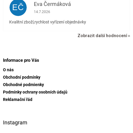
Eva Čermáková
EČ
Hodnocení obchodu je 5 z 5 hvězdiček.
14.7.2026
Kvalitní zboží,rychlost vyřízení objednávky
Zobrazit další hodnocení
Z
á
p
Informace pro Vás
a
O nás
t
Obchodní podmínky
í
Obchodné podmienky
Podmínky ochrany osobních údajů
Reklamační řád
Instagram