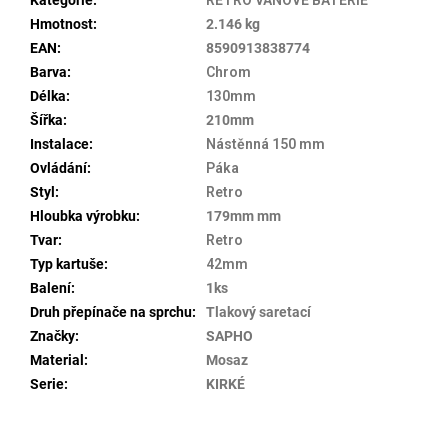
Hmotnost
:
2.146 kg
EAN
:
8590913838774
Barva
:
Chrom
Délka
:
130mm
Šířka
:
210mm
Instalace
:
Nástěnná 150 mm
Ovládání
:
Páka
Styl
:
Retro
Hloubka výrobku
:
179mm mm
Tvar
:
Retro
Typ kartuše
:
42mm
Balení
:
1ks
Druh přepínače na sprchu
:
Tlakový saretací
Značky
:
SAPHO
Material
:
Mosaz
Serie
:
KIRKÉ