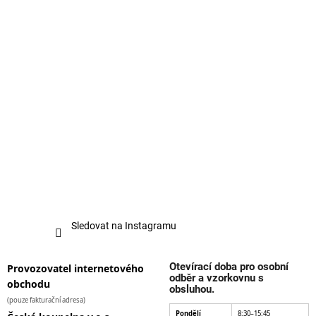
Sledovat na Instagramu
Otevírací doba pro osobní
Provozovatel internetového
odběr a vzorkovnu s
obchodu
obsluhou.
(pouze fakturační adresa)
Pondělí
8:30–15:45