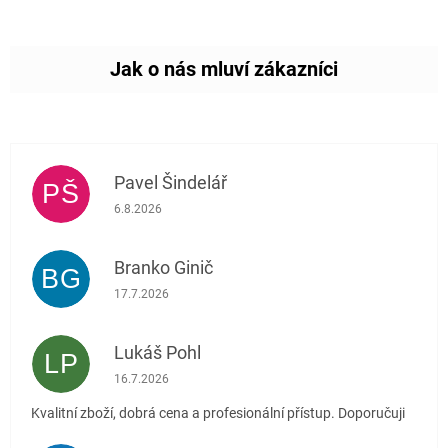
Pavel Šindelář
PŠ
Hodnocení obchodu je 5 z 5 hvězdiček.
6.8.2026
Branko Ginič
BG
Hodnocení obchodu je 5 z 5 hvězdiček.
17.7.2026
Lukáš Pohl
LP
Hodnocení obchodu je 5 z 5 hvězdiček.
16.7.2026
Kvalitní zboží, dobrá cena a profesionální přístup. Doporučuji