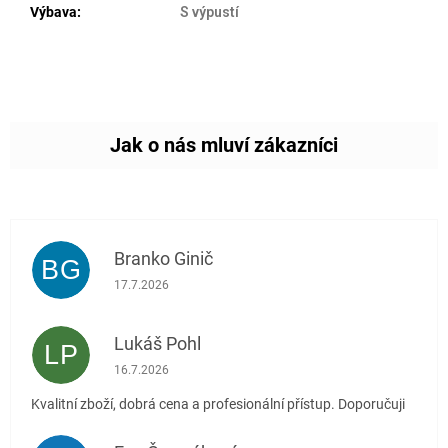
Výbava
:
S výpustí
Branko Ginič
BG
Hodnocení obchodu je 5 z 5 hvězdiček.
17.7.2026
Lukáš Pohl
LP
Hodnocení obchodu je 5 z 5 hvězdiček.
16.7.2026
Kvalitní zboží, dobrá cena a profesionální přístup. Doporučuji