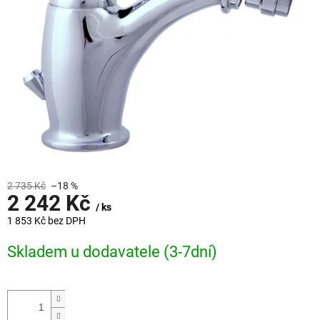
2 735 Kč
–18 %
2 242 Kč
/ ks
1 853 Kč bez DPH
Měrná
Skladem u dodavatele (3-7dní)
cena: