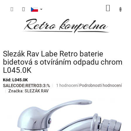
Přejít
NÁKUP
na
obsah
KOŠÍK
Slezák Rav Labe Retro baterie
bidetová s otvíráním odpadu chrom
L045.0K
Kód:
L045.0K
Průměrné
SALECODE:RETRO3:3:%
1 hodnocení
Podrobnosti hodnocení
hodnocení
Značka:
SLEZÁK RAV
produktu
je
5,0
z
5
hvězdiček.