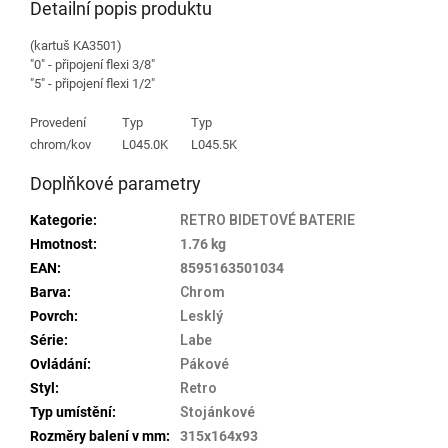
Detailní popis produktu
(kartuš KA3501)
"0" - připojení flexi 3/8"
"5" - připojení flexi 1/2"
Provedení
Typ
Typ
chrom/kov
L045.0K
L045.5K
Doplňkové parametry
Kategorie
:
RETRO BIDETOVÉ BATERIE
Hmotnost
:
1.76 kg
EAN
:
8595163501034
Barva
:
Chrom
Povrch
:
Lesklý
Série
:
Labe
Ovládání
:
Pákové
Styl
:
Retro
Typ umístění
:
Stojánkové
Rozměry balení v mm
:
315x164x93