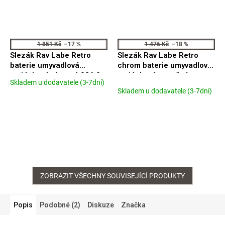
1 851 Kč
–17 %
1 476 Kč
–18 %
Slezák Rav Labe Retro
Slezák Rav Labe Retro
baterie umyvadlová
chrom baterie umyvadlová
stojánková chrom L026.0
stojánková s otočným
Skladem u dodavatele (3-7dní)
Průměrné
ústím L006.0/2
Skladem u dodavatele (3-7dní)
hodnocení
produktu
je
4,0
z
5
hvězdiček.
ZOBRAZIT VŠECHNY SOUVISEJÍCÍ PRODUKTY
Popis
Podobné (2)
Diskuze
Značka