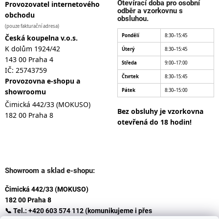
Otevírací doba pro osobní
Provozovatel internetového
odběr a vzorkovnu s
obchodu
obsluhou.
(pouze fakturační adresa)
Pondělí
8:30–15:45
Česká koupelna v.o.s.
K dolům 1924/42
Úterý
8:30–15:45
143 00 Praha 4
Středa
9:00–17:00
IČ: 25743759
Čtvrtek
8:30–15:45
Provozovna e-shopu a
showroomu
Pátek
8:30–15:00
Čimická 442/33 (MOKUSO)
Bez obsluhy je vzorkovna
182 00 Praha 8
otevřená do 18 hodin!
Showroom a sklad e-shopu:
Čimická 442/33 (MOKUSO)
182 00 Praha 8
📞 Tel.: +420 603 574 112 (komunikujeme i přes