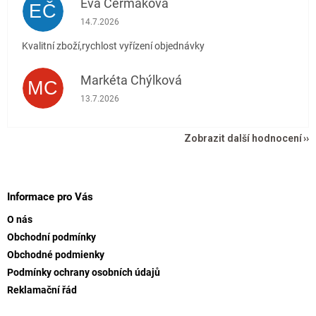
Eva Čermáková
EČ
Hodnocení obchodu je 5 z 5 hvězdiček.
14.7.2026
Kvalitní zboží,rychlost vyřízení objednávky
Markéta Chýlková
MC
Hodnocení obchodu je 5 z 5 hvězdiček.
13.7.2026
Zobrazit další hodnocení
Z
á
p
Informace pro Vás
a
O nás
t
Obchodní podmínky
í
Obchodné podmienky
Podmínky ochrany osobních údajů
Reklamační řád