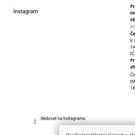
Pr
Instagram
in
o
(po
Če
K 
14
IČ
Pr
s
Či
(
18
Sledovat na Instagramu