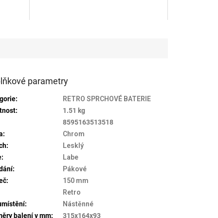
je
5,0
z
5
hvězdiček.
lňkové parametry
gorie
:
RETRO SPRCHOVÉ BATERIE
tnost
:
1.51 kg
:
8595163513518
a
:
Chrom
ch
:
Lesklý
e
:
Labe
dání
:
Pákové
eč
:
150 mm
Retro
umístění
:
Nástěnné
ěry balení v mm
:
315x164x93