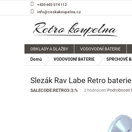
Přejít
+420 603 574 112
na
info@ceskakoupelna.cz
obsah
OBKLADY A DLAŽBY
VODOVODNÍ BATERIE
Domů
VODOVODNÍ BATERIE
SPRCHOVÉ B
Slezák Rav Labe Retro bater
Průměrné
SALECODE:RETRO3:3:%
2 hodnocení
Podrobnosti 
hodnocení
produktu
je
5,0
z
5
hvězdiček.