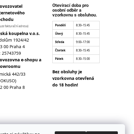
Otevírací doba pro
ovozovatel
osobní odběr a
ternetového
vzorkovnu s obsluhou.
bchodu
Pondělí
8:30–15:45
uze fakturační adresa)
ská koupelna v.o.s.
Úterý
8:30–15:45
dolům 1924/42
Středa
9:00–17:00
3 00 Praha 4
Čtvrtek
8:30–15:45
: 25743759
ovozovna e-shopu a
Pátek
8:30–15:00
howroomu
Bez obsluhy je
mická 442/33
vzorkovna otevřená
MOKUSO)
do 18 hodin!
2 00 Praha 8