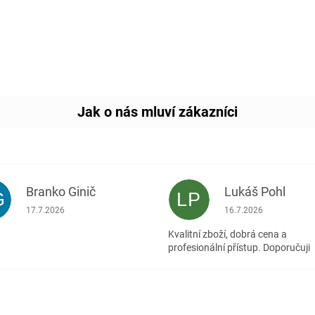
Branko Ginič
Lukáš Pohl
G
LP
Hodnocení obchodu je 5 z 5 hvězdiček.
Hodnocení obchodu je
17.7.2026
16.7.2026
Kvalitní zboží, dobrá cena a
profesionální přístup. Doporučuji