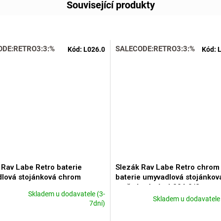
Související produkty
ODE:RETRO3:3:%
SALECODE:RETRO3:3:%
Kód:
L026.0
Kód:
L
 Rav Labe Retro baterie
Slezák Rav Labe Retro chrom
lová stojánková chrom
baterie umyvadlová stojánkov
otočným ústím L006.0/2
Skladem u dodavatele (3-
Skladem u dodavatele 
né
7dní)
ní
u