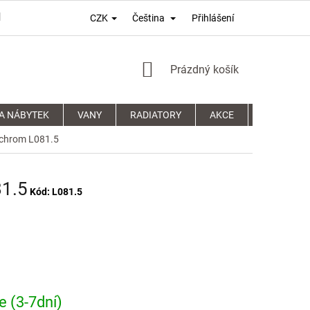
Přihlášení
CZK
Čeština
PODMÍNKY OCHRANY OSOBNÍCH ÚDAJŮ
REKLAMAČNÍ ŘÁD
NÁKUPNÍ
Prázdný košík
KOŠÍK
A NÁBYTEK
VANY
RADIATORY
AKCE
SPRCHOVÉ
 chrom L081.5
81.5
Kód:
L081.5
 (3-7dní)