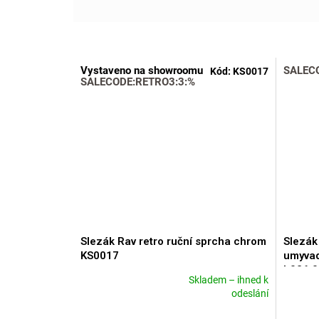
Vystaveno na showroomu
SALEC
Kód:
KS0017
SALECODE:RETRO3:3:%
Slezák Rav retro ruční sprcha chrom
Slezák
KS0017
umyvad
L026.0
Skladem – ihned k
Průměrné
Průměr
odeslání
hodnocení
hodnoce
produktu
produkt