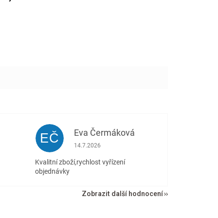
Eva Čermáková
EČ
 5 z 5 hvězdiček.
Hodnocení obchodu je 5 z 5 hvězdiček.
14.7.2026
Kvalitní zboží,rychlost vyřízení
objednávky
Zobrazit další hodnocení