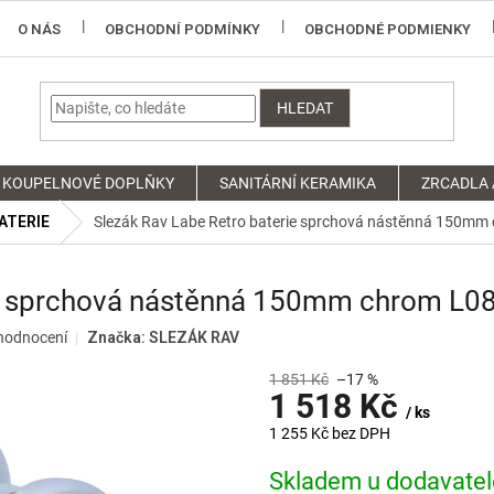
O NÁS
OBCHODNÍ PODMÍNKY
OBCHODNÉ PODMIENKY
HLEDAT
KOUPELNOVÉ DOPLŇKY
SANITÁRNÍ KERAMIKA
ZRCADLA 
ATERIE
Slezák Rav Labe Retro baterie sprchová nástěnná 150mm
ie sprchová nástěnná 150mm chrom L0
hodnocení
Značka:
SLEZÁK RAV
1 851 Kč
–17 %
1 518 Kč
/ ks
1 255 Kč bez DPH
Měrná
Skladem u dodavatele
cena: