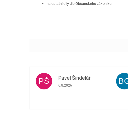
na ostatní díly dle Občanského zákoníku
Pavel Šindelář
PŠ
B
Hodnocení obchodu je 5 z 5 hvězdiček.
6.8.2026
Z