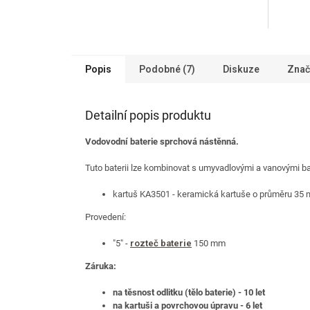
je
je
4,6
4,0
z
z
5
5
hvězdiček.
hvězdič
Popis
Podobné (7)
Diskuze
Znač
Detailní popis produktu
Vodovodní baterie sprchová nástěnná.
Tuto baterii lze kombinovat s umyvadlovými a vanovými ba
kartuš KA3501 - keramická kartuše o průměru 35
Provedení:
"5" -
rozteč baterie
150 mm
Záruka:
na těsnost odlitku (tělo baterie) - 10 let
na kartuši a povrchovou úpravu - 6 let