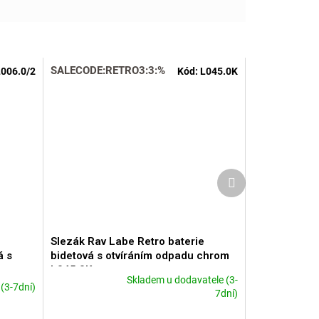
SALECODE:RETRO3:3:%
006.0/2
Kód:
L045.0K
Další
produkt
Slezák Rav Labe Retro baterie
á s
bidetová s otvíráním odpadu chrom
L045.0K
Skladem u dodavatele (3-
(3-7dní)
Průměrné
7dní)
hodnocení
produktu