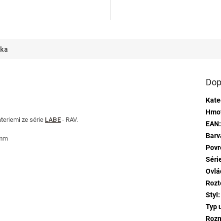
ek.
ka
Dop
Kate
Hmo
teriemi ze série
LABE
- RAV.
EAN
Barv
 mm
Povr
Séri
Ovlá
Rozt
Styl
:
Typ 
Rozm