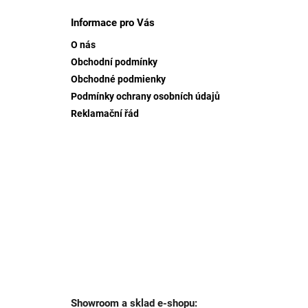
á
p
Informace pro Vás
a
O nás
t
Obchodní podmínky
í
Obchodné podmienky
Podmínky ochrany osobních údajů
Reklamační řád
Showroom a sklad e-shopu: