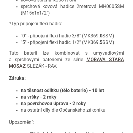
sprchová kovová hadice 2metrová MH0005SM
(M15x1x1/2")
?Typ připojení flexi hadic:
"0" - připojení flexi hadic 3/8" (MK369.
0
SSM)
"5" - připojení flexi hadic 1/2" (MK369.
5
SSM)
Tuto baterii lze kombinovat s umyvadlovými
a sprchovými bateriemi ze série
MORAVA STARÁ
MOSAZ
SLEZÁK - RAV.
Záruka:
na těsnost odlitku (tělo baterie) - 10 let
na vršky - 2 roky
na povrchovou úpravu - 2 roky
na ostatní díly dle Občanského zákoníku
Upozornění: