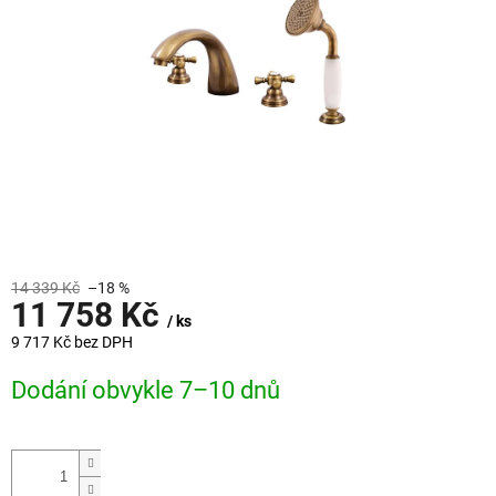
14 339 Kč
–18 %
11 758 Kč
/ ks
9 717 Kč bez DPH
Měrná
Dodání obvykle 7–10 dnů
cena: