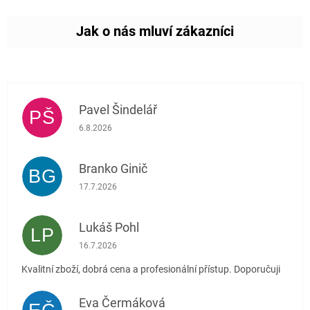
Pavel Šindelář
PŠ
Hodnocení obchodu je 5 z 5 hvězdiček.
6.8.2026
Branko Ginič
BG
Hodnocení obchodu je 5 z 5 hvězdiček.
17.7.2026
Lukáš Pohl
LP
Hodnocení obchodu je 5 z 5 hvězdiček.
16.7.2026
Kvalitní zboží, dobrá cena a profesionální přístup. Doporučuji
Eva Čermáková