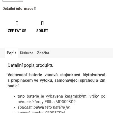
Detailní informace
ZEPTAT SE
SDÍLET
Popis
Diskuze
Značka
Detailní popis produktu
Vodovodní baterie vanová stojánková čtyřotvorová
s přepínačem ve výtoku, samonavíjecí sprchou a 2m
hadicí.
tato baterie je vybavena keramickými vršky od
německé firmy Flühs MD0093D?
součástí balení této baterie je:
kovová sprcha KS0017SM