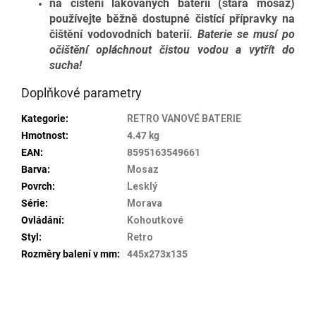
na čištění lakovaných baterií (stará mosaz)
používejte běžně dostupné čistící přípravky na
čištění vodovodních baterií.
Baterie se musí po
očištění opláchnout čistou vodou a vytřít do
sucha!
Doplňkové parametry
Kategorie
:
RETRO VANOVÉ BATERIE
Hmotnost
:
4.47 kg
EAN
:
8595163549661
Barva
:
Mosaz
Povrch
:
Lesklý
Série
:
Morava
Ovládání
:
Kohoutkové
Styl
:
Retro
Rozměry balení v mm
:
445x273x135