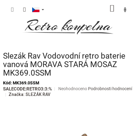
Přejít
NÁKUP
na
obsah
KOŠÍK
Slezák Rav Vodovodní retro baterie
vanová MORAVA STARÁ MOSAZ
MK369.0SSM
Kód:
MK369.0SSM
Průměrné
SALECODE:RETRO3:3:%
Neohodnoceno
Podrobnosti hodnocení
hodnocení
Značka:
SLEZÁK RAV
produktu
je
0,0
z
5
hvězdiček.