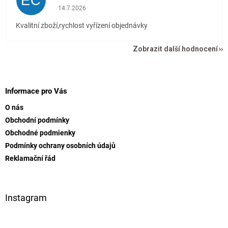
EČ
Hodnocení obchodu je 5 z 5 hvězdiček.
14.7.2026
Kvalitní zboží,rychlost vyřízení objednávky
Zobrazit další hodnocení
Z
á
p
Informace pro Vás
a
O nás
t
Obchodní podmínky
í
Obchodné podmienky
Podmínky ochrany osobních údajů
Reklamační řád
Instagram