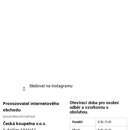
Sledovat na Instagramu
Otevírací doba pro osobní
Provozovatel internetového
odběr a vzorkovnu s
obchodu
obsluhou.
(pouze fakturační adresa)
Pondělí
8:30–15:45
Česká koupelna v.o.s.
K dolům 1924/42