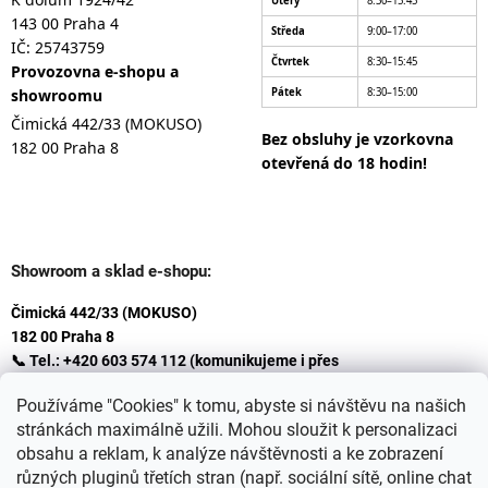
Úterý
8:30–15:45
143 00 Praha 4
Středa
9:00–17:00
IČ: 25743759
Čtvrtek
8:30–15:45
Provozovna e-shopu a
showroomu
Pátek
8:30–15:00
Čimická 442/33 (MOKUSO)
Bez obsluhy je vzorkovna
182 00 Praha 8
otevřená do 18 hodin!
Showroom a sklad e-shopu:
Čimická 442/33 (MOKUSO)
182 00 Praha 8
📞 Tel.: +420 603 574 112 (komunikujeme i přes
Whatsapp
Používáme "Cookies" k tomu, abyste si návštěvu na našich
)
stránkách maximálně užili. Mohou sloužit k personalizaci
✉️ E-mail: info@ceskakoupelna.cz
obsahu a reklam, k analýze návštěvnosti a ke zobrazení
různých pluginů třetích stran (např. sociální sítě, online chat