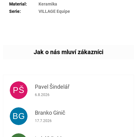
Material
:
Keramika
Serie
:
VILLAGE Equipe
Pavel Šindelář
PŠ
Hodnocení obchodu je 5 z 5 hvězdiček.
6.8.2026
Branko Ginič
BG
Hodnocení obchodu je 5 z 5 hvězdiček.
17.7.2026