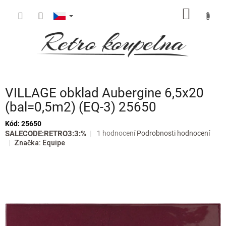
Přejít
NÁKUP
na
obsah
KOŠÍK
VILLAGE obklad Aubergine 6,5x20
(bal=0,5m2) (EQ-3) 25650
Kód:
25650
Průměrné
SALECODE:RETRO3:3:%
1 hodnocení
Podrobnosti hodnocení
hodnocení
Značka:
Equipe
produktu
je
5,0
z
5
hvězdiček.