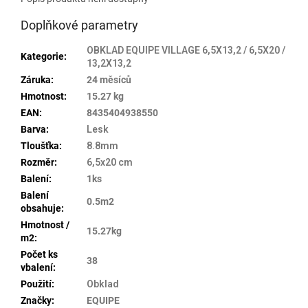
Doplňkové parametry
OBKLAD EQUIPE VILLAGE 6,5X13,2 / 6,5X20 /
Kategorie
:
13,2X13,2
Záruka
:
24 měsíců
Hmotnost
:
15.27 kg
EAN
:
8435404938550
Barva
:
Lesk
Tloušťka
:
8.8mm
Rozměr
:
6,5x20 cm
Balení
:
1ks
Balení
0.5m2
obsahuje
:
Hmotnost /
15.27kg
m2
:
Počet ks
38
vbalení
:
Použití
:
Obklad
Značky
:
EQUIPE