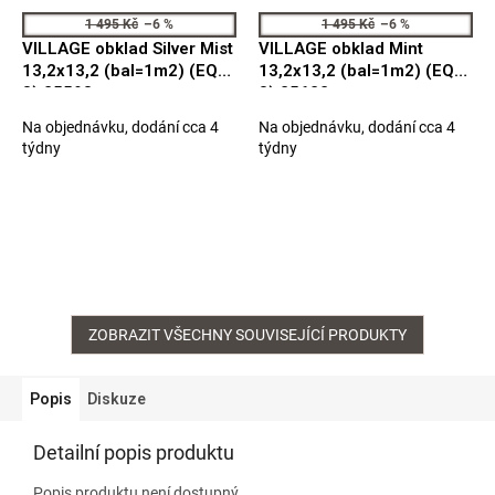
1 495 Kč
–6 %
1 495 Kč
–6 %
VILLAGE obklad Silver Mist
VILLAGE obklad Mint
13,2x13,2 (bal=1m2) (EQ-
13,2x13,2 (bal=1m2) (EQ-
3) 25593
3) 25622
Na objednávku, dodání cca 4
Na objednávku, dodání cca 4
týdny
týdny
ZOBRAZIT VŠECHNY SOUVISEJÍCÍ PRODUKTY
Popis
Diskuze
Detailní popis produktu
Popis produktu není dostupný