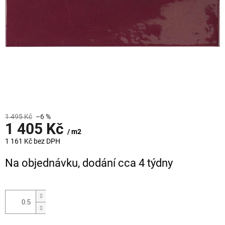
1 495 Kč
–6 %
1 405 Kč
/ m2
1 161 Kč bez DPH
Měrná
Na objednávku, dodání cca 4 týdny
cena: