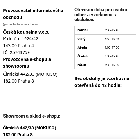
Otevírací doba pro osobní
Provozovatel internetového
odběr a vzorkovnu s
obchodu
obsluhou.
(pouze fakturační adresa)
Pondělí
8:30–15:45
Česká koupelna v.o.s.
K dolům 1924/42
Úterý
8:30–15:45
143 00 Praha 4
Středa
9:00–17:00
IČ: 25743759
Čtvrtek
8:30–15:45
Provozovna e-shopu a
showroomu
Pátek
8:30–15:00
Čimická 442/33 (MOKUSO)
Bez obsluhy je vzorkovna
182 00 Praha 8
otevřená do 18 hodin!
Showroom a sklad e-shopu:
Čimická 442/33 (MOKUSO)
182 00 Praha 8