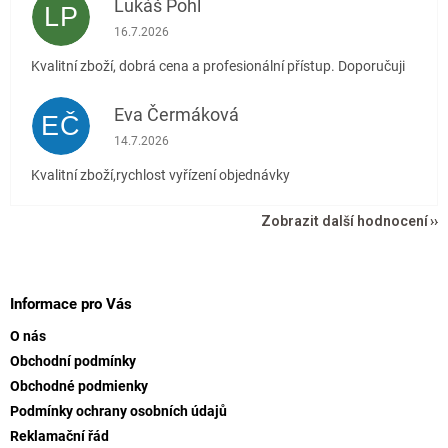
Lukáš Pohl
LP
Hodnocení obchodu je 5 z 5 hvězdiček.
16.7.2026
Kvalitní zboží, dobrá cena a profesionální přístup. Doporučuji
Eva Čermáková
EČ
Hodnocení obchodu je 5 z 5 hvězdiček.
14.7.2026
Kvalitní zboží,rychlost vyřízení objednávky
Zobrazit další hodnocení
Z
á
p
Informace pro Vás
a
O nás
t
Obchodní podmínky
í
Obchodné podmienky
Podmínky ochrany osobních údajů
Reklamační řád