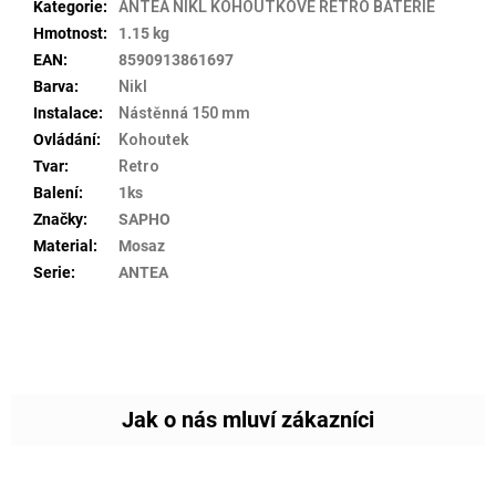
Kategorie
:
ANTEA NIKL KOHOUTKOVÉ RETRO BATERIE
Hmotnost
:
1.15 kg
EAN
:
8590913861697
Barva
:
Nikl
Instalace
:
Nástěnná 150 mm
Ovládání
:
Kohoutek
Tvar
:
Retro
Balení
:
1ks
Značky
:
SAPHO
Material
:
Mosaz
Serie
:
ANTEA