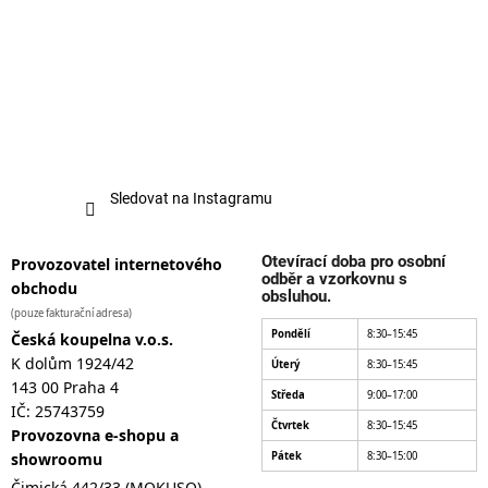
Sledovat na Instagramu
Otevírací doba pro osobní
Provozovatel internetového
odběr a vzorkovnu s
obchodu
obsluhou.
(pouze fakturační adresa)
Pondělí
8:30–15:45
Česká koupelna v.o.s.
K dolům 1924/42
Úterý
8:30–15:45
143 00 Praha 4
Středa
9:00–17:00
IČ: 25743759
Čtvrtek
8:30–15:45
Provozovna e-shopu a
showroomu
Pátek
8:30–15:00
Čimická 442/33 (MOKUSO)