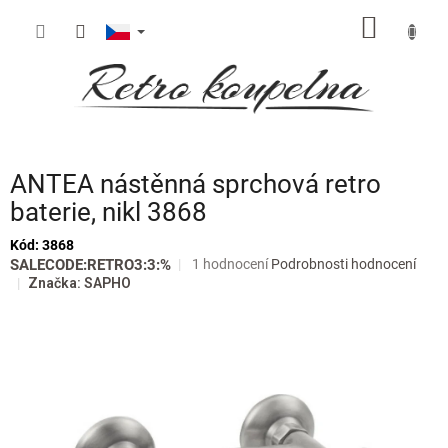
Přejít
NÁKUP
na
obsah
KOŠÍK
ANTEA nástěnná sprchová retro
baterie, nikl 3868
Kód:
3868
Průměrné
SALECODE:RETRO3:3:%
1 hodnocení
Podrobnosti hodnocení
hodnocení
Značka:
SAPHO
produktu
je
5,0
z
5
hvězdiček.