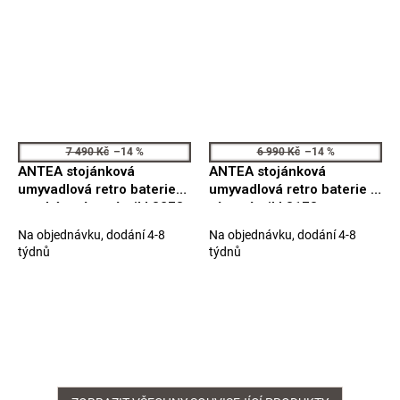
7 490 Kč
–14 %
6 990 Kč
–14 %
ANTEA stojánková
ANTEA stojánková
umyvadlová retro baterie
umyvadlová retro baterie s
vysoká s výpustí, nikl 3278
výpustí, nikl 3178
Na objednávku, dodání 4-8
Na objednávku, dodání 4-8
týdnů
týdnů