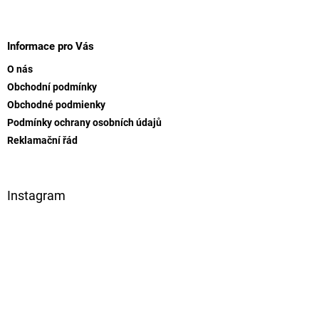
Z
á
p
Informace pro Vás
a
O nás
t
Obchodní podmínky
í
Obchodné podmienky
Podmínky ochrany osobních údajů
Reklamační řád
Instagram