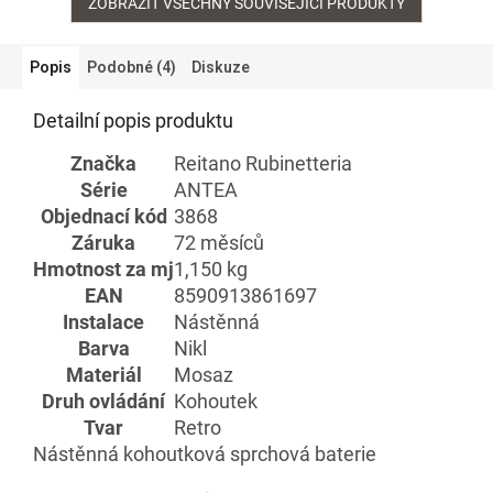
ZOBRAZIT VŠECHNY SOUVISEJÍCÍ PRODUKTY
Popis
Podobné (4)
Diskuze
Detailní popis produktu
Značka
Reitano Rubinetteria
Série
ANTEA
Objednací kód
3868
Záruka
72 měsíců
Hmotnost za mj
1,150 kg
EAN
8590913861697
Instalace
Nástěnná
Barva
Nikl
Materiál
Mosaz
Druh ovládání
Kohoutek
Tvar
Retro
Nástěnná kohoutková sprchová baterie