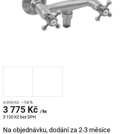
4 390 Kč
–14 %
3 775 Kč
/ ks
3 120 Kč bez DPH
Měrná
Na objednávku, dodání za 2-3 měsíce
cena: