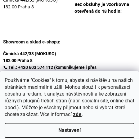
Bez obsluhy je vzorkovna
182 00 Praha 8
otevřená do 18 hodin!
Showroom a sklad e-shopu:
Čimická 442/33 (MOKUSO)
182 00 Praha 8
📞 Tel.: +420 603 574 112 (komunikujeme i přes
Whatsapp
Používáme "Cookies" k tomu, abyste si návštěvu na našich
)
stránkách maximálně užili. Mohou sloužit k personalizaci
✉️ E-mail: info@ceskakoupelna.cz
obsahu a reklam, k analýze návštěvnosti a ke zobrazení
různých pluginů třetích stran (např. sociální sítě, online chat
apod.). Můžete je všechny přijmout nebo si vybrat které
chcete zakázat. Více informací
zde
.
Nastavení
Vytvořil Shoptet
+
plnenieshopu.cz