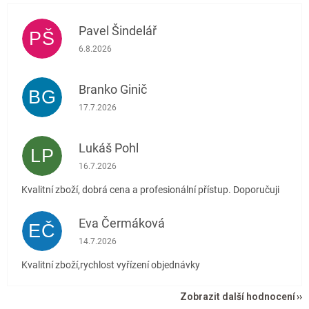
Pavel Šindelář
PŠ
Hodnocení obchodu je 5 z 5 hvězdiček.
6.8.2026
Branko Ginič
BG
Hodnocení obchodu je 5 z 5 hvězdiček.
17.7.2026
Lukáš Pohl
LP
Hodnocení obchodu je 5 z 5 hvězdiček.
16.7.2026
Kvalitní zboží, dobrá cena a profesionální přístup. Doporučuji
Eva Čermáková
EČ
Hodnocení obchodu je 5 z 5 hvězdiček.
14.7.2026
Kvalitní zboží,rychlost vyřízení objednávky
Zobrazit další hodnocení