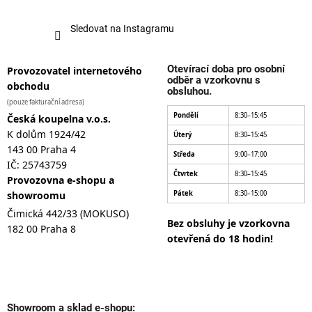
Sledovat na Instagramu
Otevírací doba pro osobní
Provozovatel internetového
odběr a vzorkovnu s
obchodu
obsluhou.
(pouze fakturační adresa)
Pondělí
8:30–15:45
Česká koupelna v.o.s.
K dolům 1924/42
Úterý
8:30–15:45
143 00 Praha 4
Středa
9:00–17:00
IČ: 25743759
Čtvrtek
8:30–15:45
Provozovna e-shopu a
showroomu
Pátek
8:30–15:00
Čimická 442/33 (MOKUSO)
Bez obsluhy je vzorkovna
182 00 Praha 8
otevřená do 18 hodin!
Showroom a sklad e-shopu: