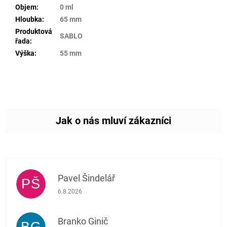
Objem
:
0 ml
Hloubka
:
65 mm
Produktová
SABLO
řada
:
Výška
:
55 mm
Pavel Šindelář
PŠ
Hodnocení obchodu je 5 z 5 hvězdiček.
6.8.2026
Branko Ginič
BG