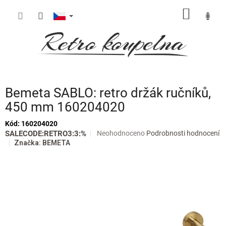
Přejít
NÁKUP
na
obsah
KOŠÍK
Bemeta SABLO: retro držák ručníků,
450 mm 160204020
Kód:
160204020
Průměrné
SALECODE:RETRO3:3:%
Neohodnoceno
Podrobnosti hodnocení
hodnocení
Značka:
BEMETA
produktu
je
0,0
z
5
hvězdiček.