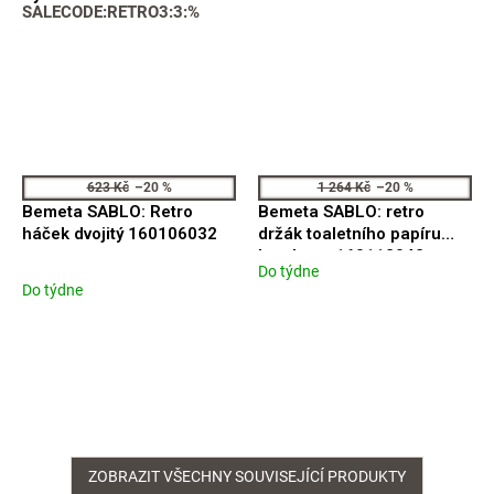
SALECODE:RETRO3:3:%
623 Kč
–20 %
1 264 Kč
–20 %
Bemeta SABLO: Retro
Bemeta SABLO: retro
háček dvojitý 160106032
držák toaletního papíru
bez krytu 160112042
Do týdne
Průměrné
Do týdne
hodnocení
produktu
je
5,0
z
5
hvězdiček.
ZOBRAZIT VŠECHNY SOUVISEJÍCÍ PRODUKTY