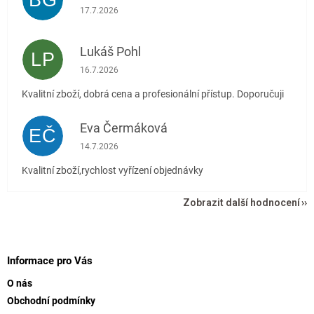
Hodnocení obchodu je 5 z 5 hvězdiček.
17.7.2026
Lukáš Pohl
LP
Hodnocení obchodu je 5 z 5 hvězdiček.
16.7.2026
Kvalitní zboží, dobrá cena a profesionální přístup. Doporučuji
Eva Čermáková
EČ
Hodnocení obchodu je 5 z 5 hvězdiček.
14.7.2026
Kvalitní zboží,rychlost vyřízení objednávky
Zobrazit další hodnocení
Z
á
p
Informace pro Vás
a
O nás
t
Obchodní podmínky
í