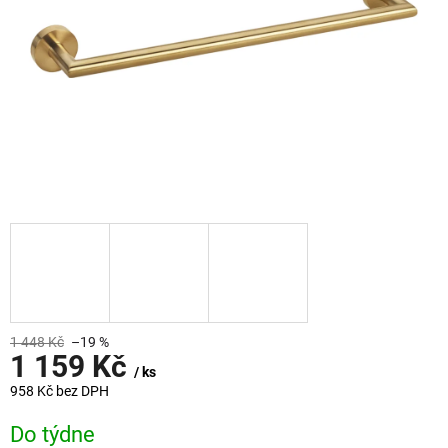
1 448 Kč
–19 %
1 159 Kč
/ ks
958 Kč bez DPH
Měrná
Do týdne
cena: