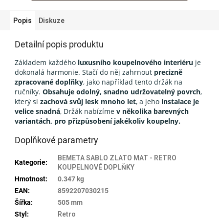
Popis
Diskuze
Detailní popis produktu
Základem každého
luxusního koupelnového interiéru
je
dokonalá harmonie. Stačí do něj zahrnout
precizně
zpracované doplňky
, jako například tento držák na
ručníky.
Obsahuje odolný, snadno udržovatelný povrch
,
který si
zachová svůj lesk mnoho let
, a jeho
instalace je
velice snadná
, Držák nabízíme
v několika barevných
variantách, pro přizpůsobení jakékoliv koupelny.
Doplňkové parametry
BEMETA SABLO ZLATO MAT - RETRO
Kategorie
:
KOUPELNOVÉ DOPLŇKY
Hmotnost
:
0.347 kg
EAN
:
8592207030215
Šířka
:
505 mm
Styl
:
Retro