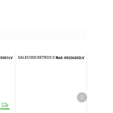
SALECODE:RETRO3:3:%
35301LV
Kód:
09226202LV
Další
produkt
Z
D
ZDARMA