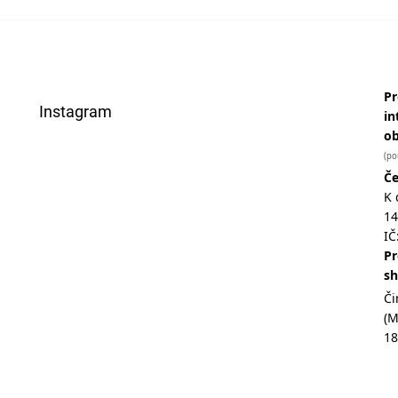
Pr
Instagram
in
o
(po
Če
K 
14
IČ
Pr
s
Či
(
18