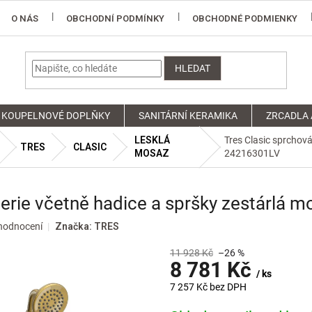
O NÁS
OBCHODNÍ PODMÍNKY
OBCHODNÉ PODMIENKY
HLEDAT
KOUPELNOVÉ DOPLŇKY
SANITÁRNÍ KERAMIKA
ZRCADLA 
LESKLÁ
Tres Clasic sprchová
TRES
CLASIC
MOSAZ
24216301LV
aterie včetně hadice a spršky zestárlá
hodnocení
Značka:
TRES
11 928 Kč
–26 %
8 781 Kč
/ ks
7 257 Kč bez DPH
Měrná