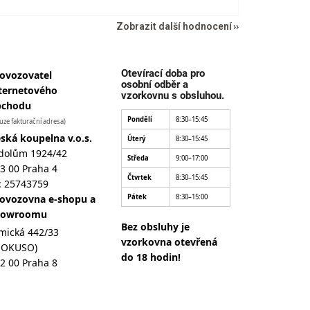
Zobrazit další hodnocení
Otevírací doba pro
ovozovatel
osobní odběr a
ternetového
vzorkovnu s obsluhou.
bchodu
Pondělí
8:30–15:45
uze fakturační adresa)
ská koupelna v.o.s.
Úterý
8:30–15:45
dolům 1924/42
Středa
9:00–17:00
3 00 Praha 4
Čtvrtek
8:30–15:45
: 25743759
ovozovna e-shopu a
Pátek
8:30–15:00
howroomu
Bez obsluhy je
mická 442/33
vzorkovna otevřená
MOKUSO)
do 18 hodin!
2 00 Praha 8