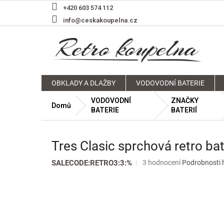
Přejít
+420 603 574 112
na
info@ceskakoupelna.cz
obsah
OBKLADY A DLAŽBY
VODOVODNÍ BATERIE
VODOVODNÍ
ZNAČKY
Domů
BATERIE
BATERIÍ
Tres Clasic sprchová retro b
Průměrné
SALECODE:RETRO3:3:%
3 hodnocení
Podrobnosti 
hodnocení
produktu
je
5,0
z
5