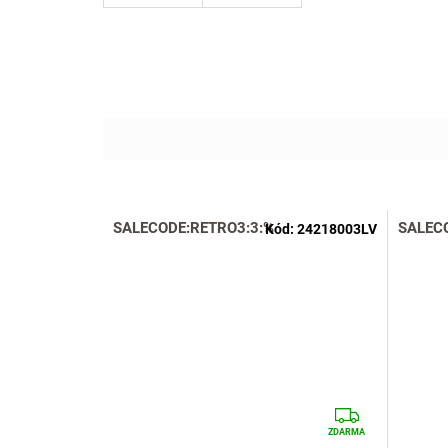
SALECODE:RETRO3:3:%
SALEC
Kód:
24218003LV
Z
D
ZDARMA