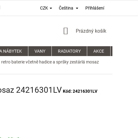
Přihlášení
CZK
Čeština
PODMÍNKY OCHRANY OSOBNÍCH ÚDAJŮ
REKLAMAČNÍ ŘÁD
NÁKUPNÍ
Prázdný košík
KOŠÍK
A NÁBYTEK
VANY
RADIATORY
AKCE
SPRCHOVÉ
 retro baterie včetně hadice a spršky zestárlá mosaz
 mosaz 24216301LV
Kód:
24216301LV