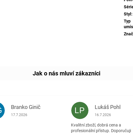
Séri
Styl
:
Typ
umís
Znač
Branko Ginič
Lukáš Pohl
G
LP
Hodnocení obchodu je 5 z 5 hvězdiček.
Hodnocení obchodu je
17.7.2026
16.7.2026
Kvalitní zboží, dobrá cena a
profesionální přístup. Doporučuji