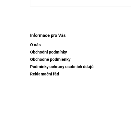
Z
á
p
Informace pro Vás
a
O nás
t
Obchodní podmínky
í
Obchodné podmienky
Podmínky ochrany osobních údajů
Reklamační řád