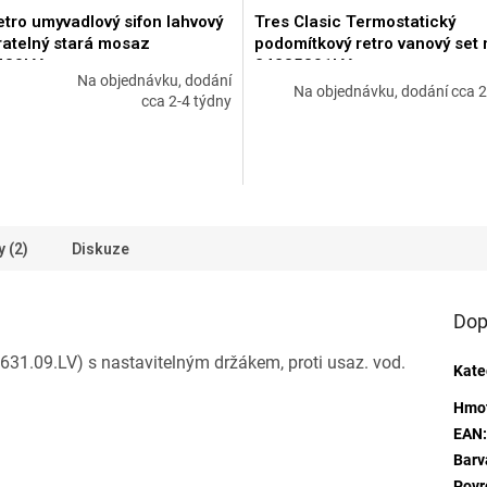
etro umyvadlový sifon lahvový
Tres Clasic Termostatický
ratelný stará mosaz
podomítkový retro vanový set
430LV
24235301LV
Na objednávku, dodání
Na objednávku, dodání cca 2
né
cca 2-4 týdny
ní
u
ek.
 (2)
Diskuze
Dop
631.09.LV) s nastavitelným držákem, proti usaz. vod.
Kate
Hmo
EAN
Barv
Povr