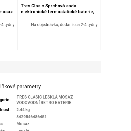
A
Tres Clasic Sprchová sada
R
 mosaz
elektronické termostatické baterie,
M
podomítková dvoucestná Stará
mosaz 09226202LV
A
-4 týdny
Na objednávku, dodání cca 2-4 týdny
lňkové parametry
TRES CLASIC LESKLÁ MOSAZ
gorie
:
VODOVODNÍ RETRO BATERIE
tnost
:
2.44 kg
:
8429546486451
a
:
Mosaz
ch
:
Lesklý