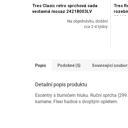
A
Tres Clasic retro sprchová sada
Tres R
R
vestavná mosaz 24218003LV
rozebí
M
03463
Na objednávku, dodání
A
Průměrné
Průměr
cca 2-4 týdny
hodnocení
hodnoce
produktu
produkt
je
je
4,8
5,0
z
z
5
5
hvězdiček.
hvězdič
Popis
Podobné (5)
Související soubory
Detailní popis produktu
Excentry s tlumičem hluku. Ruční sprcha (299.
kamene. Flexi hadice s dvojitým opletem.