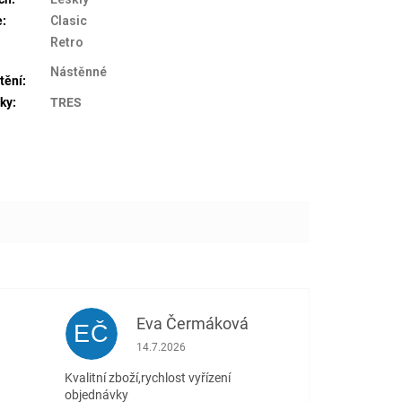
e
:
Clasic
Retro
Nástěnné
tění
:
ky
:
TRES
Eva Čermáková
EČ
 5 z 5 hvězdiček.
Hodnocení obchodu je 5 z 5 hvězdiček.
14.7.2026
Kvalitní zboží,rychlost vyřízení
objednávky