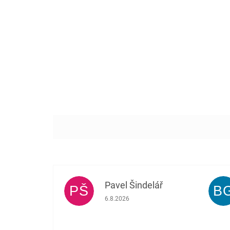
Pavel Šindelář
PŠ
B
Hodnocení obchodu je 5 z 5 hvězdiček.
6.8.2026